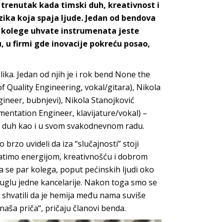
 trenutak kada timski duh, kreativnost i
zika koja spaja ljude. Jedan od bendova
e kolege uhvate instrumenata jeste
, u firmi gde inovacije pokreću posao,
ka. Jedan od njih je i rok bend None the
of Quality Engineering, vokal/gitara), Nikola
ineer, bubnjevi), Nikola Stanojković
mentation Engineer, klavijature/vokal) –
ski duh kao i u svom svakodnevnom radu.
brzo uvideli da iza “slučajnosti” stoji
gatimo energijom, kreativnošću i dobrom
a se par kolega, poput pećinskih ljudi oko
u uglu jedne kancelarije. Nakon toga smo se
i shvatili da je hemija među nama suviše
naša priča“, pričaju članovi benda.