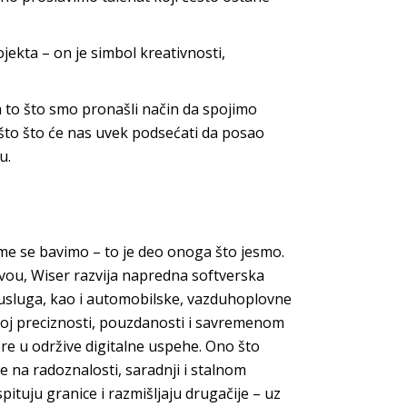
jekta – on je simbol kreativnosti,
 to što smo pronašli način da spojimo
nešto što će nas uvek podsećati da posao
u.
me se bavimo – to je deo onoga što jesmo.
ou, Wiser razvija napredna softverska
h usluga, kao i automobilske, vazduhoplovne
koj preciznosti, pouzdanosti i savremenom
re u održive digitalne uspehe. Ono što
se na radoznalosti, saradnji i stalnom
pituju granice i razmišljaju drugačije – uz