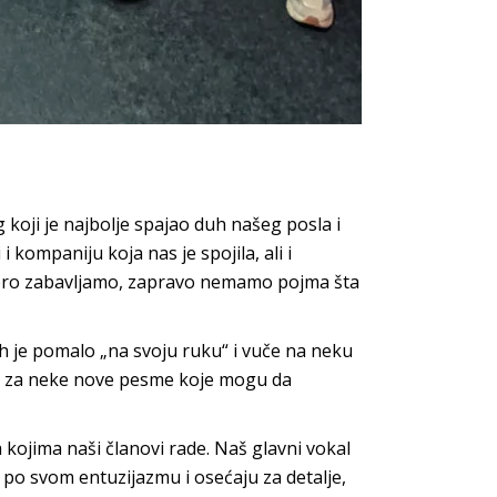
 koji je najbolje spajao duh našeg posla i
 kompaniju koja nas je spojila, ali i
dobro zabavljamo, zapravo nemamo pojma šta
ih je pomalo „na svoju ruku“ i vuče na neku
eje za neke nove pesme koje mogu da
 kojima naši članovi rade. Naš glavni vokal
t po svom entuzijazmu i osećaju za detalje,