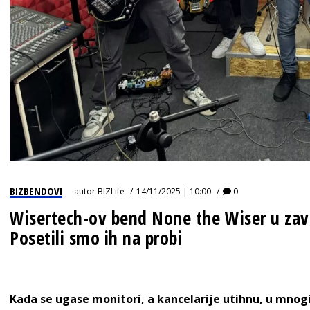
BIZBENDOVI
autor
BIZLife
14/11/2025 | 10:00
0
Wisertech-ov bend None the Wiser u za
Posetili smo ih na probi
Kada se ugase monitori, a kancelarije utihnu, u mno