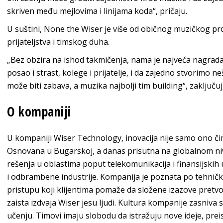
skriven među mejlovima i linijama koda“, pričaju.
U suštini, None the Wiser je više od običnog muzičkog pro
prijateljstva i timskog duha.
„Bez obzira na ishod takmičenja, nama je najveća nagrada
posao i strast, kolege i prijatelje, i da zajedno stvorimo 
može biti zabava, a muzika najbolji tim building“, zaključuj
O kompaniji
U kompaniji Wiser Technology, inovacija nije samo ono či
Osnovana u Bugarskoj, a danas prisutna na globalnom niv
rešenja u oblastima poput telekomunikacija i finansijski
i odbrambene industrije. Kompanija je poznata po tehnič
pristupu koji klijentima pomaže da složene izazove pretvo
zaista izdvaja Wiser jesu ljudi. Kultura kompanije zasniva 
učenju. Timovi imaju slobodu da istražuju nove ideje, preis