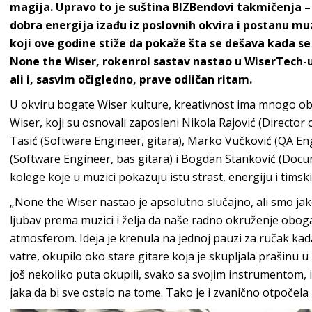
magija. Upravo to je suština BIZBendovi takmičenja –
dobra energija izađu iz poslovnih okvira i postanu mu
koji ove godine stiže da pokaže šta se dešava kada s
None the Wiser, rokenrol sastav nastao u WiserTech-u
ali i, sasvim očigledno, prave odličan ritam.
U okviru bogate Wiser kulture, kreativnost ima mnogo obli
Wiser, koji su osnovali zaposleni Nikola Rajović (Director 
Tasić (Software Engineer, gitara), Marko Vučković (QA Eng
(Software Engineer, bas gitara) i Bogdan Stanković (Docu
kolege koje u muzici pokazuju istu strast, energiju i tim
„None the Wiser nastao je apsolutno slučajno, ali smo jako 
ljubav prema muzici i želja da naše radno okruženje obo
atmosferom. Ideja je krenula na jednoj pauzi za ručak kad
vatre, okupilo oko stare gitare koja je skupljala prašinu 
još nekoliko puta okupili, svako sa svojim instrumentom, 
jaka da bi sve ostalo na tome. Tako je i zvanično otpočela 