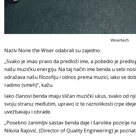
Wisertech
Naziv None the Wiser odabrali su zajedno.
„Svako je imao pravo da predloži ime, a pobedio je predlog
našu muzičku energiju. Na taj način ime benda u sebi nosi i
odražava našu filozofiju i odnos prema muzici, iako se 
radimo (smeh)“, kažu.
Iako članovi benda imaju sličan muzički ukus, svako od nj
svoju stranu; međutim, upravo iz te raznolikosti crpe id
uvežbavaju i obrade.
„Posebno zanimljiv sastav benda daje i šarolike pozicije na
Nikola Rajović, (Director of Quality Engineering) je pozna