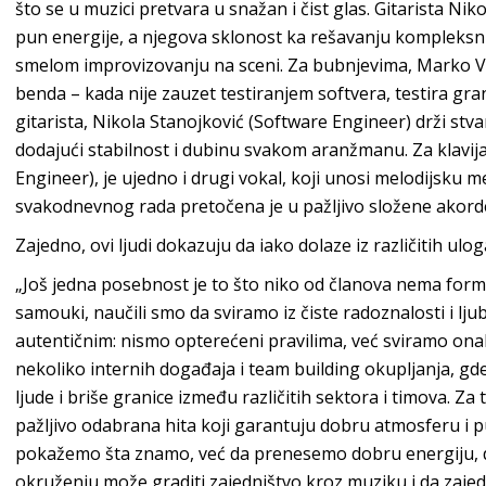
što se u muzici pretvara u snažan i čist glas. Gitarista Ni
pun energije, a njegova sklonost ka rešavanju kompleksni
smelom improvizovanju na sceni. Za bubnjevima, Marko Vu
benda – kada nije zauzet testiranjem softvera, testira gran
gitarista, Nikola Stanojković (Software Engineer) drži stva
dodajući stabilnost i dubinu svakom aranžmanu. Za klav
Engineer), je ujedno i drugi vokal, koji unosi melodijsku 
svakodnevnog rada pretočena je u pažljivo složene akorde“
Zajedno, ovi ljudi dokazuju da iako dolaze iz različitih ulog
„Još jedna posebnost je to što niko od članova nema for
samouki, naučili smo da sviramo iz čiste radoznalosti i lju
autentičnim: nismo opterećeni pravilima, već sviramo on
nekoliko internih događaja i team building okupljanja, g
ljude i briše granice između različitih sektora i timova. 
pažljivo odabrana hita koji garantuju dobru atmosferu i p
pokažemo šta znamo, već da prenesemo dobru energiju, 
okruženju može graditi zajedništvo kroz muziku i da zaje