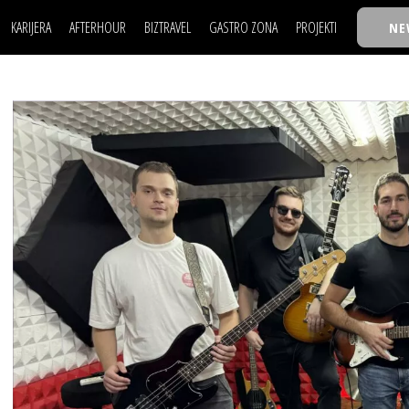
KARIJERA
AFTERHOUR
BIZTRAVEL
GASTRO ZONA
PROJEKTI
NE
POSAO
FILM I SCENA
NAJKOLEGA
LJUDI (HR)
KNJIGE
TASTY TALKS
POSAO
FILM I SCENA
NAJKOLEGA
JE
MOJ UGAO
AUTO SVET
30 ISPOD 30
LJUDI (HR)
KNJIGE
TASTY TALKS
USAVRŠAVANJE
STIL
BACK TO OFFICE/SCHOOL
JE
MOJ UGAO
AUTO SVET
30 ISPOD 30
KNOW-HOW
WELLBEING
BIZBENDOVI
USAVRŠAVANJE
STIL
BACK TO OFFICE/SCHOOL
BIZKOLEGIJUM
KNOW-HOW
WELLBEING
BIZBENDOVI
BMW BIZNIS LIGA
BIZKOLEGIJUM
BIZLIFE WEEK
BMW BIZNIS LIGA
IZJAVA GODINE
BIZLIFE WEEK
IZJAVA GODINE