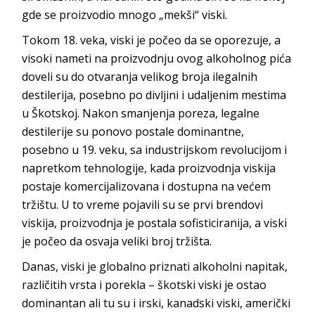
gde se proizvodio mnogo „mekši“ viski.
Tokom 18. veka, viski je počeo da se oporezuje, a
visoki nameti na proizvodnju ovog alkoholnog pića
doveli su do otvaranja velikog broja ilegalnih
destilerija, posebno po divljini i udaljenim mestima
u Škotskoj. Nakon smanjenja poreza, legalne
destilerije su ponovo postale dominantne,
posebno u 19. veku, sa industrijskom revolucijom i
napretkom tehnologije, kada proizvodnja viskija
postaje komercijalizovana i dostupna na većem
tržištu. U to vreme pojavili su se prvi brendovi
viskija, proizvodnja je postala sofisticiranija, a viski
je počeo da osvaja veliki broj tržišta.
Danas, viski je globalno priznati alkoholni napitak,
različitih vrsta i porekla – škotski viski je ostao
dominantan ali tu su i irski, kanadski viski, američki