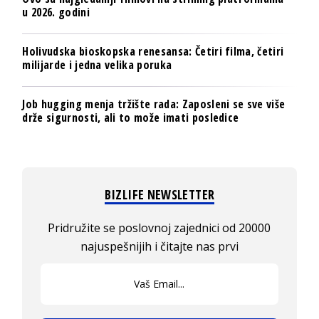
u 2026. godini
Holivudska bioskopska renesansa: Četiri filma, četiri
milijarde i jedna velika poruka
Job hugging menja tržište rada: Zaposleni se sve više
drže sigurnosti, ali to može imati posledice
BIZLIFE NEWSLETTER
Pridružite se poslovnoj zajednici od 20000
najuspešnijih i čitajte nas prvi