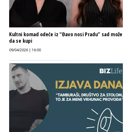
Kultni komad odeće iz “Đavo nosi Pradu” sad može
da se kupi
09/04/2026 | 16:00