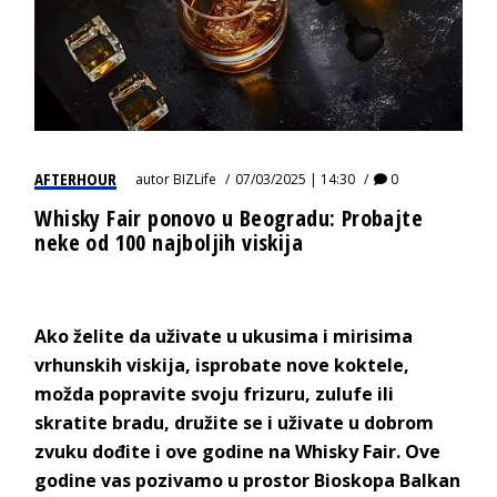
AFTERHOUR
autor
BIZLife
07/03/2025 | 14:30
0
Whisky Fair ponovo u Beogradu: Probajte
neke od 100 najboljih viskija
Ako želite da uživate u ukusima i mirisima
vrhunskih viskija, isprobate nove koktele,
možda popravite svoju frizuru, zulufe ili
skratite bradu, družite se i uživate u dobrom
zvuku dođite i ove godine na Whisky Fair. Ove
godine vas pozivamo u prostor Bioskopa Balkan