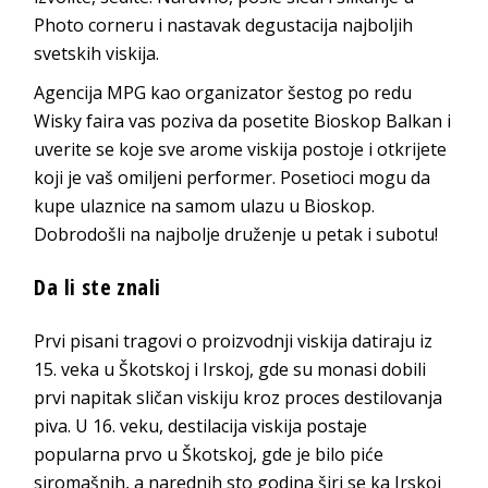
Photo corneru i nastavak degustacija najboljih
svetskih viskija.
Agencija MPG kao organizator šestog po redu
Wisky faira vas poziva da posetite Bioskop Balkan i
uverite se koje sve arome viskija postoje i otkrijete
koji je vaš omiljeni performer. Posetioci mogu da
kupe ulaznice na samom ulazu u Bioskop.
Dobrodošli na najbolje druženje u petak i subotu!
Da li ste znali
Prvi pisani tragovi o proizvodnji viskija datiraju iz
15. veka u Škotskoj i Irskoj, gde su monasi dobili
prvi napitak sličan viskiju kroz proces destilovanja
piva. U 16. veku, destilacija viskija postaje
popularna prvo u Škotskoj, gde je bilo piće
siromašnih, a narednih sto godina širi se ka Irskoj