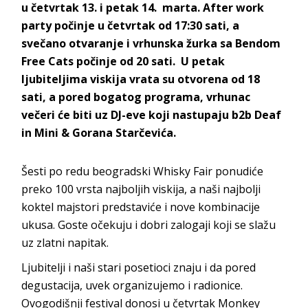
u četvrtak 13. i petak 14. marta. After work
party počinje u četvrtak od 17:30 sati, a
svečano otvaranje i vrhunska žurka sa Bendom
Free Cats počinje od 20 sati. U petak
ljubiteljima viskija vrata su otvorena od 18
sati, a pored bogatog programa, vrhunac
večeri će biti uz DJ-eve koji nastupaju b2b Deaf
in Mini & Gorana Starčevića.
Šesti po redu beogradski Whisky Fair ponudiće
preko 100 vrsta najboljih viskija, a naši najbolji
koktel majstori predstaviće i nove kombinacije
ukusa. Goste očekuju i dobri zalogaji koji se slažu
uz zlatni napitak.
Ljubitelji i naši stari posetioci znaju i da pored
degustacija, uvek organizujemo i radionice.
Ovogodišnji festival donosi u četvrtak Monkey