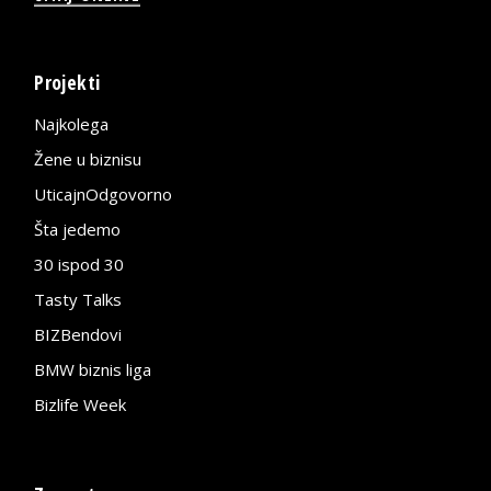
Projekti
Najkolega
Žene u biznisu
UticajnOdgovorno
Šta jedemo
30 ispod 30
Tasty Talks
BIZBendovi
BMW biznis liga
Bizlife Week