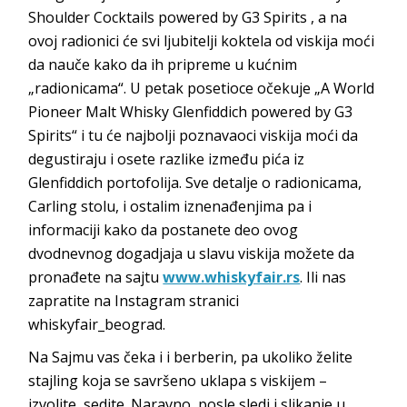
Shoulder Cocktails powered by G3 Spirits , a na
ovoj radionici će svi ljubitelji koktela od viskija moći
da nauče kako da ih pripreme u kućnim
„radionicama“. U petak posetioce očekuje „A World
Pioneer Malt Whisky Glenfiddich powered by G3
Spirits“ i tu će najbolji poznavaoci viskija moći da
degustiraju i osete razlike između pića iz
Glenfiddich portofolija. Sve detalje o radionicama,
Carling stolu, i ostalim iznenađenjima pa i
informaciji kako da postanete deo ovog
dvodnevnog dogadjaja u slavu viskija možete da
pronađete na sajtu
www.whiskyfair.rs
. Ili nas
zapratite na Instagram stranici
whiskyfair_beograd.
Na Sajmu vas čeka i i berberin, pa ukoliko želite
stajling koja se savršeno uklapa s viskijem –
izvolite, sedite. Naravno, posle sledi i slikanje u