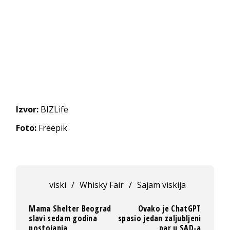
Izvor:
BIZLife
Foto:
Freepik
viski
/
Whisky Fair
/
Sajam viskija
Mama Shelter Beograd
Ovako je ChatGPT
slavi sedam godina
spasio jedan zaljubljeni
postojanja
par u SAD-a