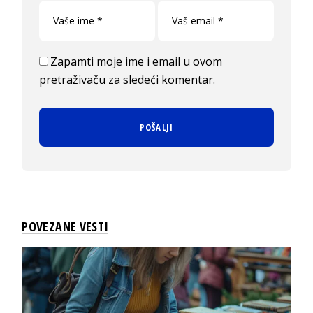
Zapamti moje ime i email u ovom
pretraživaču za sledeći komentar.
POVEZANE VESTI