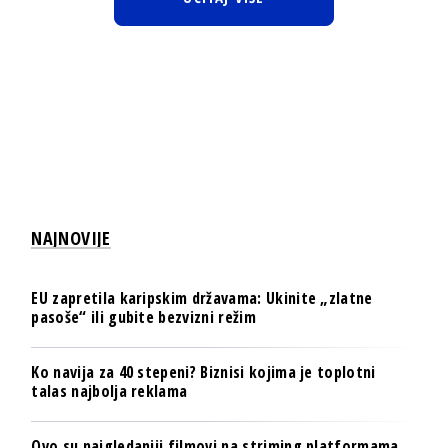
NAJNOVIJE
EU zapretila karipskim državama: Ukinite „zlatne
pasoše“ ili gubite bezvizni režim
Ko navija za 40 stepeni? Biznisi kojima je toplotni
talas najbolja reklama
Ovo su najgledaniji filmovi na striming platformama