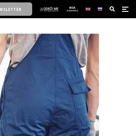
WSLETTER
E/SCHOOL
E/SCHOOL
A
A