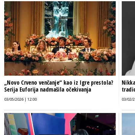
„Novo Crveno venčanje“ kao iz Igre prestola?
Nikka
Serija Euforija nadmašila očekivanja
tradi
03/05/2026 | 12:00
03/02/2