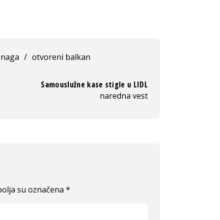
snaga
/
otvoreni balkan
Samouslužne kase stigle u LIDL
naredna vest
olja su označena
*