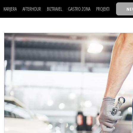
KARIJERA
AFTERHOUR
BIZTRAVEL
GASTRO ZONA
PROJEKTI
NE
POSAO
FILM I SCENA
NAJKOLEGA
LJUDI (HR)
KNJIGE
TASTY TALKS
POSAO
FILM I SCENA
NAJKOLEGA
JE
MOJ UGAO
AUTO SVET
30 ISPOD 30
LJUDI (HR)
KNJIGE
TASTY TALKS
USAVRŠAVANJE
STIL
BACK TO OFFIC
JE
MOJ UGAO
AUTO SVET
30 ISPOD 30
KNOW-HOW
WELLBEING
BIZBENDOVI
USAVRŠAVANJE
STIL
BACK TO OFFIC
BIZKOLEGIJUM
KNOW-HOW
WELLBEING
BIZBENDOVI
BMW BIZNIS LIG
BIZKOLEGIJUM
BIZLIFE WEEK
BMW BIZNIS LIG
IZJAVA GODINE
BIZLIFE WEEK
IZJAVA GODINE