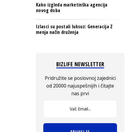
Kako izgleda marketinška agencija
novog doba
Izlasci su postali luksuz: Generacija Z
menja način druženja
BIZLIFE NEWSLETTER
Pridružite se poslovnoj zajednici
od 20000 najuspešnijih i čitajte
nas prvi
PRIJAVI SE