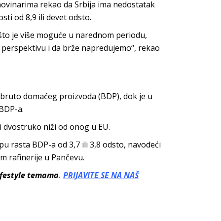
novinarima rekao da Srbija ima nedostatak
ti od 8,9 ili devet odsto.
što je više moguće u narednom periodu,
perspektivu i da brže napredujemo“, rekao
o bruto domaćeg proizvoda (BDP), dok je u
 BDP-a.
 i dvostruko niži od onog u EU.
u rasta BDP-a od 3,7 ili 3,8 odsto, navodeći
om rafinerije u Pančevu.
lifestyle temama
.
PRIJAVITE SE NA NAŠ