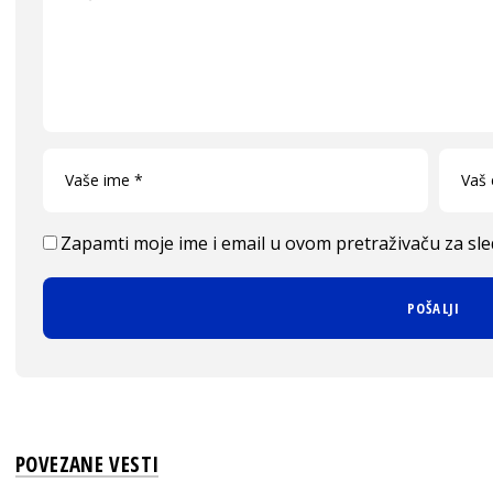
Zapamti moje ime i email u ovom pretraživaču za sl
POVEZANE VESTI