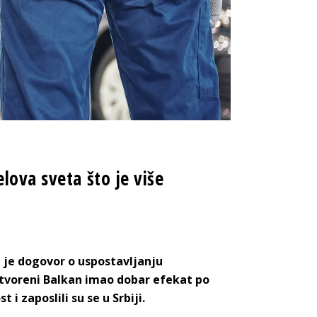
lova sveta što je više
a je dogovor o uspostavljanju
 Otvoreni Balkan imao dobar efekat po
 i zaposlili su se u Srbiji.