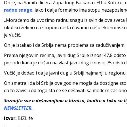
On je, na Samitu lidera Zapadnog Balkana i EU u Kotoru, 
radne snage
, iako i dalje formalno ima stopu nezaposlenos
„Moraćemo da uvozimo radnu snagu iz svih delova sveta 
ukoliko želimo da stopom rasta čuvamo našu ekonomsku 
je Vučić.
On je istakao i da Srbija nema problema sa zaduživanjem.
Prema njegovim rečima, javni dug Srbije iznosi 47,8 odst
periodu kada je došao na vlast javni dug iznosio 75 odsto
Vučić je dodao i da je javni dug u Srbiji najmanji u regionu
On smatra i da bi Srbija ove godine mogla da dostigne stop
da to zavisi i od toga šta će se dešavati sa modernizacion
Saznajte sve o dešavanjima u biznisu, budite u toku sa 
NEWSLETTER.
Izvor:
BIZLife