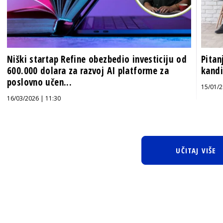
Niški startap Refine obezbedio investiciju od
Pitan
600.000 dolara za razvoj AI platforme za
kandi
poslovno učen...
15/01/2
16/03/2026 | 11:30
UČITAJ VIŠE