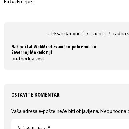
Foto:
Freepik
aleksandar vučić
/
radnici
/
radna 
Naš portal WebMind zvanično pokrenut i u
Severnoj Makedoniji
prethodna vest
OSTAVITE KOMENTAR
Vaša adresa e-pošte neće biti objavljena.
Neophodna p