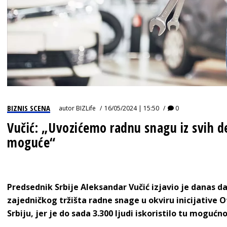
BIZNIS SCENA
autor
BIZLife
16/05/2024 | 15:50
0
Vučić: „Uvozićemo radnu snagu iz svih de
moguće“
Predsednik Srbije Aleksandar Vučić izjavio je danas d
zajedničkog tržišta radne snage u okviru inicijative
Srbiju, jer je do sada 3.300 ljudi iskoristilo tu mogućnost