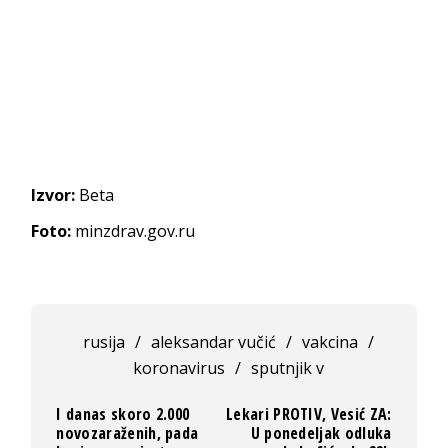
Izvor:
Beta
Foto:
minzdrav.gov.ru
rusija
/
aleksandar vučić
/
vakcina
/
koronavirus
/
sputnjik v
I danas skoro 2.000
Lekari PROTIV, Vesić ZA:
novozaraženih, pada
U ponedeljak odluka