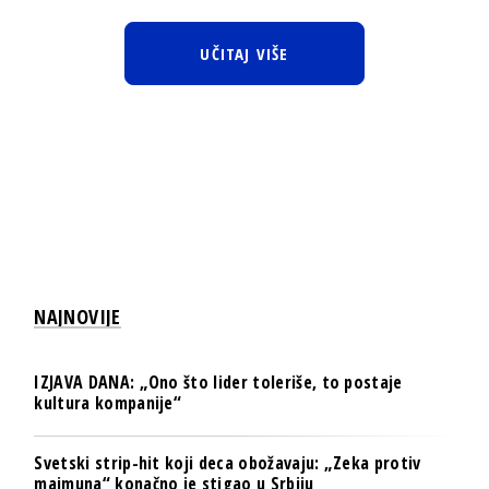
UČITAJ VIŠE
NAJNOVIJE
IZJAVA DANA: „Ono što lider toleriše, to postaje
kultura kompanije“
Svetski strip-hit koji deca obožavaju: „Zeka protiv
majmuna“ konačno je stigao u Srbiju