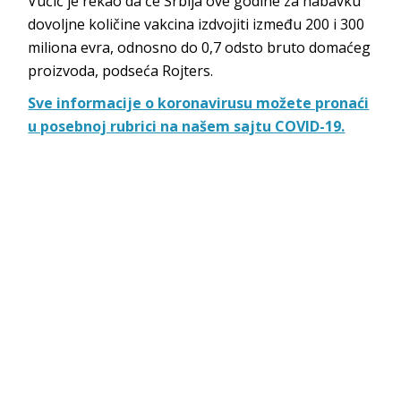
Vučić je rekao da će Srbija ove godine za nabavku
dovoljne količine vakcina izdvojiti između 200 i 300
miliona evra, odnosno do 0,7 odsto bruto domaćeg
proizvoda, podseća Rojters.
Sve informacije o koronavirusu možete pronaći
u posebnoj rubrici na našem sajtu COVID-19.