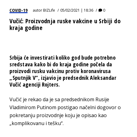
COVID-19
autor
BIZLife
05/02/2021 | 18:36
0
Vučić: Proizvodnja ruske vakcine u Srbiji do
kraja godine
Srbija će investirati koliko god bude potrebno
sredstava kako bi do kraja godine počela da
proizvodi rusku vakcinu protiv koronavirusa
„Sputnjik V“, izjavio je predsednik Aleksandar
Vučić agenciji Rojters.
Vučić je rekao da je sa predsednikom Rusije
Vladimirom Putinom postigao načelni dogovor o
pokretanju proizvodnje koju je opisao kao
„komplikovanu i tešku“.