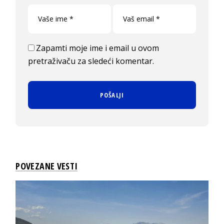
Zapamti moje ime i email u ovom
pretraživaču za sledeći komentar.
POVEZANE VESTI