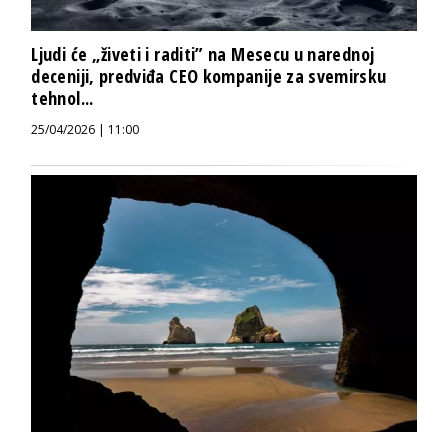
Ljudi će „živeti i raditi” na Mesecu u narednoj
deceniji, predviđa CEO kompanije za svemirsku
tehnol...
25/04/2026 | 11:00