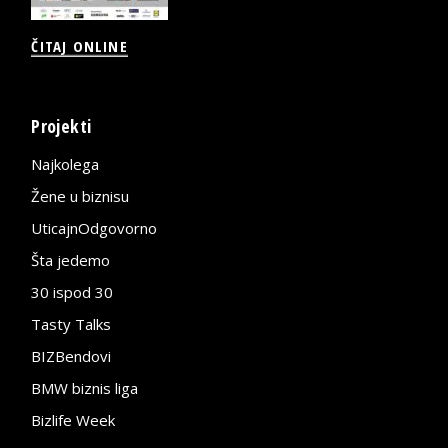
ČITAJ ONLINE
Projekti
Najkolega
Žene u biznisu
UticajnOdgovorno
Šta jedemo
30 ispod 30
Tasty Talks
BIZBendovi
BMW biznis liga
Bizlife Week