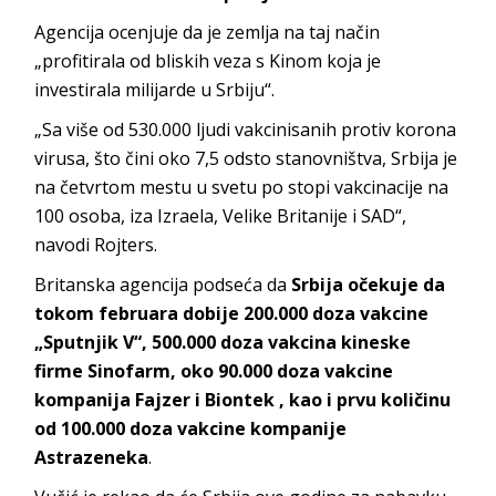
Agencija ocenjuje da je zemlja na taj način
„profitirala od bliskih veza s Kinom koja je
investirala milijarde u Srbiju“.
„Sa više od 530.000 ljudi vakcinisanih protiv korona
virusa, što čini oko 7,5 odsto stanovništva, Srbija je
na četvrtom mestu u svetu po stopi vakcinacije na
100 osoba, iza Izraela, Velike Britanije i SAD“,
navodi Rojters.
Britanska agencija podseća da
Srbija očekuje da
tokom februara dobije 200.000 doza vakcine
„Sputnjik V“, 500.000 doza vakcina kineske
firme Sinofarm, oko 90.000 doza vakcine
kompanija Fajzer i Biontek , kao i prvu količinu
od 100.000 doza vakcine kompanije
Astrazeneka
.