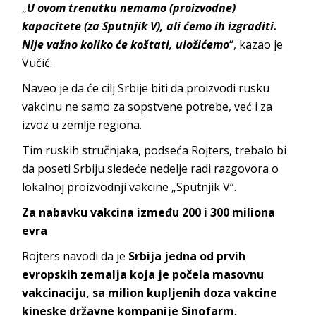
„
U ovom trenutku nemamo (proizvodne)
kapacitete (za Sputnjik V), ali ćemo ih izgraditi.
Nije važno koliko će koštati, uložićemo
“, kazao je
Vučić.
Naveo je da će cilj Srbije biti da proizvodi rusku
vakcinu ne samo za sopstvene potrebe, već i za
izvoz u zemlje regiona.
Tim ruskih stručnjaka, podseća Rojters, trebalo bi
da poseti Srbiju sledeće nedelje radi razgovora o
lokalnoj proizvodnji vakcine „Sputnjik V“.
Za nabavku vakcina između 200 i 300 miliona
evra
Rojters navodi da je
Srbija jedna od prvih
evropskih zemalja koja je počela masovnu
vakcinaciju, sa milion kupljenih doza vakcine
kineske državne kompanije Sinofarm
.