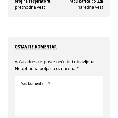
broj na respiratoru
radu kafića do 22h
prethodna vest
naredna vest
OSTAVITE KOMENTAR
Vaša adresa e-pošte neće biti objavljena.
Neophodna polja su označena
*