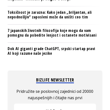
Toksičnost je zarazna: Kako jedan „briljantan, ali
nepodnošljiv“ zaposleni može da uništi ceo tim
7 japanskih životnih filozofija koje mogu da vam
pomognu da pobedite lenjost i ostanete motivisani
Dok AI giganti grade ChatGPT, srpski startap pravi
AI koji razume naše jezike
BIZLIFE NEWSLETTER
Pridružite se poslovnoj zajednici od 20000
najuspešnijih i čitajte nas prvi