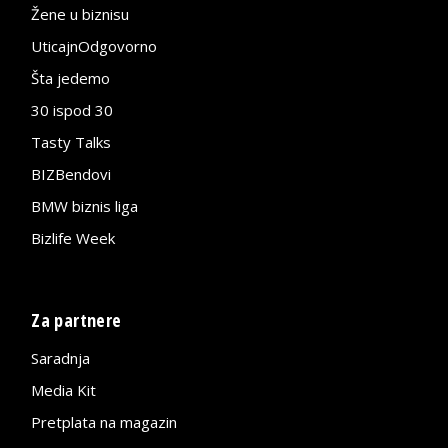
Žene u biznisu
UticajnOdgovorno
Šta jedemo
30 ispod 30
Tasty Talks
BIZBendovi
BMW biznis liga
Bizlife Week
Za partnere
Saradnja
Media Kit
Pretplata na magazin