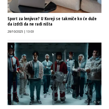
Sport za lenjivce? U Koreji se takmiče ko će duže
da izdrži da ne radi ništa
28/10/2025 | 13:03