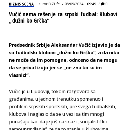
BIZNIS SCENA
autor
BIZLife
08/09/2024 | 09:49
0
Vučić nema rešenje za srpski fudbal: Klubovi
„dužni ko Grčka“
Predsednik Srbije Aleksandar Vučić izjavio je da
su fudbalski klubovi „dužni ko Grčka“, a da niko
ne može da im pomogne, odnosno da ne mogu
da se privatizuju jer se „ne zna ko su im
vlasnici“.
Vučić je u Ljuboviji, tokom razgovora sa
građanima, u jednom trenutku spomenuo i
problem srpskih sportskih, pre svega fudbalskih,
klubova i naglasio da se u vezi sa tim mnogi
ponašaju kao da je još na snazi „socijalističko
samoupravljanje“, te da to stanje u klubovima