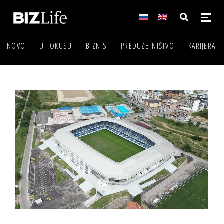
NOVO
U FOKUSU
BIZNIS
PREDUZETNIŠTVO
KARIJERA