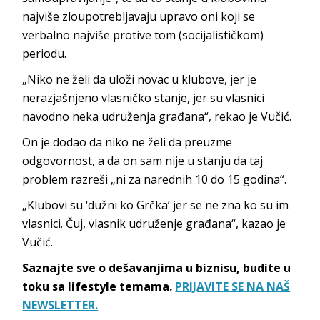
najviše zloupotrebljavaju upravo oni koji se
verbalno najviše protive tom (socijalističkom)
periodu.
„Niko ne želi da uloži novac u klubove, jer je
nerazjašnjeno vlasničko stanje, jer su vlasnici
navodno neka udruženja građana“, rekao je Vučić.
On je dodao da niko ne želi da preuzme
odgovornost, a da on sam nije u stanju da taj
problem razreši „ni za narednih 10 do 15 godina“.
„Klubovi su ‘dužni ko Grčka’ jer se ne zna ko su im
vlasnici. Čuj, vlasnik udruženje građana“, kazao je
Vučić.
Saznajte sve o dešavanjima u biznisu, budite u
toku sa lifestyle temama.
PRIJAVITE SE NA NAŠ
NEWSLETTER.