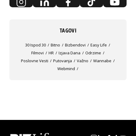
TAGOVI
30 Ispod 30
Bitno
Bizbendovi
Easy Life
Filmovi
HR
Izjava Dana
Odrzime
Poslovne Vesti
Putovanja
Važno
Wannabe
Webmind