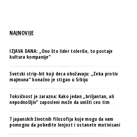
NAJNOVIJE
IZJAVA DANA: „Ono što lider toleriše, to postaje
kultura kompanije“
Svetski strip-hit koji deca obožavaju: „Zeka protiv
majmuna“ konačno je stigao u Srbiju
Toksičnost je zarazna: Kako jedan „briljantan, ali
nepodnošljiv“ zaposleni može da uništi ceo tim
7 japanskih životnih filozofija koje mogu da vam
pomognu da pobedite lenjost i ostanete motivisani