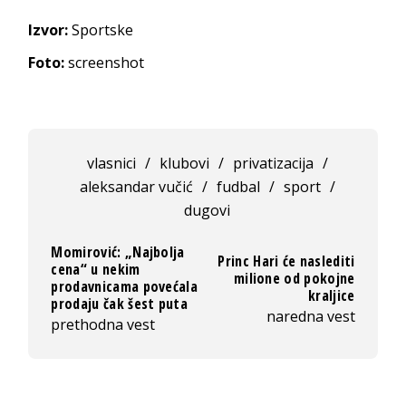
Izvor:
Sportske
Foto:
screenshot
vlasnici
/
klubovi
/
privatizacija
/
aleksandar vučić
/
fudbal
/
sport
/
dugovi
Momirović: „Najbolja
Princ Hari će naslediti
cena“ u nekim
milione od pokojne
prodavnicama povećala
kraljice
prodaju čak šest puta
naredna vest
prethodna vest