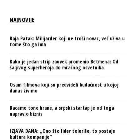
NAJNOVIJE
Baja Patak: Milijarder koji ne troši novac, već uživa u
tome što ga ima
Kako je jedan strip zauvek promenio Betmena: Od
šaljivog superheroja do mračnog osvetnika
Osam filmova koji su predvideli budućnost u kojoj
danas živimo
Bacamo tone hrane, a srpski startap je od toga
napravio biznis
IZJAVA DANA: „Ono što lider toleriše, to postaje
kultura kompanije“