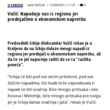
U FOKUSU
autor
BIZLife
12/09/2021 | 11:31
0
Vučić: Napadaju nas iz regiona jer
prednjačimo u ekonomskom napretku
Predsednik Srbije Aleksandar Vučić rekao je u
Kraljevu da na Srbiju dolaze mnogi napadi iz
regiona jer prednjači u ekonomskom napretku, ali
da će se još napornije raditi da se ta “razlika
poveća”.
“Srbija će biti pod sve većim pritiskom, pod sve
žešćim napadima, što bude brže napredovala ti
napadi će biti snažniji. Biće mnogo pritisaka i oko
Kosova i Metohije, biće mnogo pritisaka pre svega
jer je Srbija danas snažnija i jača”, rekao je Vučić.