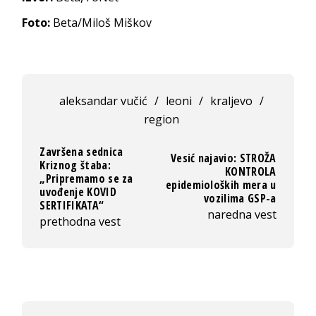
Foto:
Beta/Miloš Miškov
aleksandar vučić
/
leoni
/
kraljevo
/
region
Završena sednica
Vesić najavio: STROŽA
Kriznog štaba:
KONTROLA
„Pripremamo se za
epidemioloških mera u
uvođenje KOVID
vozilima GSP-a
SERTIFIKATA“
naredna vest
prethodna vest