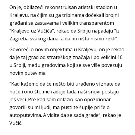
On je, obilazeći rekonstruisan atletski stadion u
Kraljevu, na čijim su ga tribinama dočekali brojni
građani sa zastavama i velikim transparentom
“Kraljevo uz Vučića”, rekao da Srbiju napadaju “iz
Zagreba svakog dana, a da im ništa nismo rekli”.
Govoreći o novim objektima u Kraljevu, on je rekao
da je taj grad od strateškog značaja i po veličini 10.
u Srbiji, među gradovima koji se sve više povezuju
novim putevima.
“Kad kažemo da će nešto biti urađeno vi znate da
hoće i ono što me raduje tada naši snovi postaju
još veći. Pre kad sam dolazio kao opozicionar
govorili su mi ljudi, ma pusti te šuplje priče o
autoputevima. A vidite da se sada grade”, rekao je
Vučić.