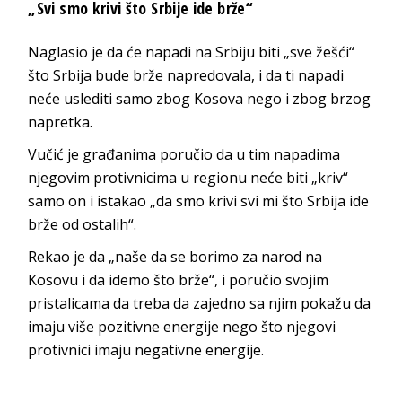
„Svi smo krivi što Srbije ide brže“
Naglasio je da će napadi na Srbiju biti „sve žešći“
što Srbija bude brže napredovala, i da ti napadi
neće uslediti samo zbog Kosova nego i zbog brzog
napretka.
Vučić je građanima poručio da u tim napadima
njegovim protivnicima u regionu neće biti „kriv“
samo on i istakao „da smo krivi svi mi što Srbija ide
brže od ostalih“.
Rekao je da „naše da se borimo za narod na
Kosovu i da idemo što brže“, i poručio svojim
pristalicama da treba da zajedno sa njim pokažu da
imaju više pozitivne energije nego što njegovi
protivnici imaju negativne energije.