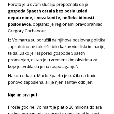
Porota je u ovom slučaju prepoznala da je
gospođa Spaeth ostala bez posla usled
nepotrebne, i nezakonite, nefleksibilnosti
poslodavca
, objasnio je regionalni pravobranilac
Gregory Gochanour.
Iz Volmarta su poručili da njihova poslovna politika
„apsolutno ne toleriše bilo kakav vid diskriminacije,
te da, „iako je raspored gospođe Spaeth
promenjen, ostao je u vremenskim okvirima za
koje je tvrdila da je na raspolaganju“.
Nakon otkaza, Marlo Spaeth je tražila da bude
ponovo zaposlena, ali je njen zahtev odbijen.
Nije im prvi put
Prošle godine, Volmart je platio 20 miliona dolara
na ime poravnanja u parnici prema kojoj je „test