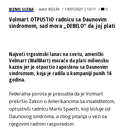
BIZNIS SCENA
autor
BIZLife
19/07/2021 | 10:11
0
Volmart OTPUSTIO radnicu sa Daunovim
sindromom, sad mora „DEBELO“ da joj plati
Najveći trgovinski lanac na svetu, američki
Volmart (WalMart) moraće da plati milionsku
kaznu jer je otpustio zaposlenu sa Daunovim
sindromom, koja je radila u kompaniji punih 16
godina.
Federalna porota je presudila da je Volmart
prekršio Zakon o Amerikancima sa invaliditetom,
optustivši radnicu Marlo Spaeth, koji boluje od
Daunovog sindroma, a zbog pitanja u vezi sa
njegovim radnim rasporedom.