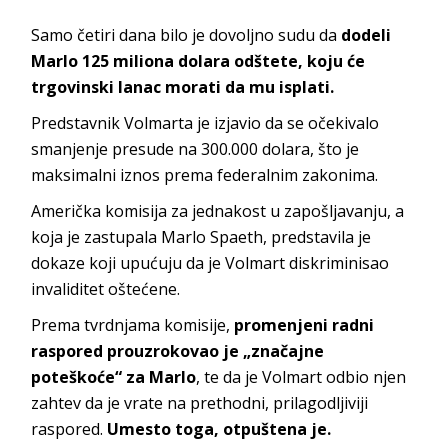
Samo četiri dana bilo je dovoljno sudu da
dodeli
Marlo 125 miliona dolara odštete, koju će
trgovinski lanac morati da mu isplati.
Predstavnik Volmarta je izjavio da se očekivalo
smanjenje presude na 300.000 dolara, što je
maksimalni iznos prema federalnim zakonima.
Američka komisija za jednakost u zapošljavanju, a
koja je zastupala Marlo Spaeth, predstavila je
dokaze koji upućuju da je Volmart diskriminisao
invaliditet oštećene.
Prema tvrdnjama komisije,
promenjeni radni
raspored prouzrokovao je „značajne
poteškoće“ za Marlo
, te da je Volmart odbio njen
zahtev da je vrate na prethodni, prilagodljiviji
raspored.
Umesto toga, otpuštena je.