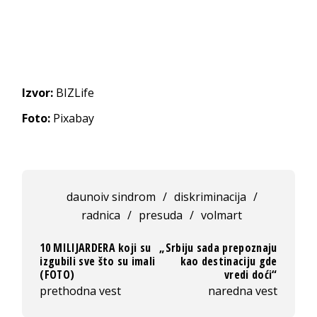
Izvor:
BIZLife
Foto:
Pixabay
daunoiv sindrom
/
diskriminacija
/
radnica
/
presuda
/
volmart
10 MILIJARDERA koji su
„Srbiju sada prepoznaju
izgubili sve što su imali
kao destinaciju gde
(FOTO)
vredi doći“
prethodna vest
naredna vest