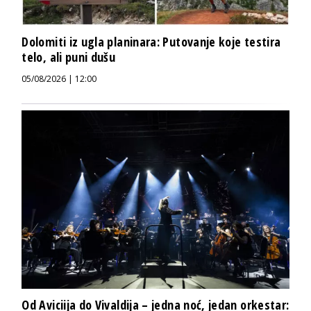
Dolomiti iz ugla planinara: Putovanje koje testira
telo, ali puni dušu
05/08/2026 | 12:00
Od Aviciija do Vivaldija – jedna noć, jedan orkestar: