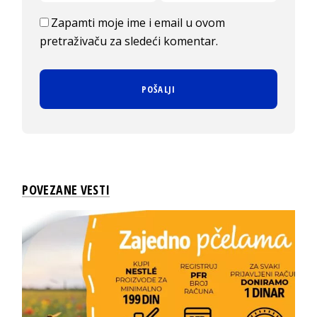
Zapamti moje ime i email u ovom
pretraživaču za sledeći komentar.
POVEZANE VESTI