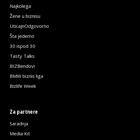
Najkolega
Žene u biznisu
UticajnOdgovorno
Šta jedemo
30 ispod 30
Tasty Talks
BIZBendovi
BMW biznis liga
Bizlife Week
Za partnere
Saradnja
Media Kit