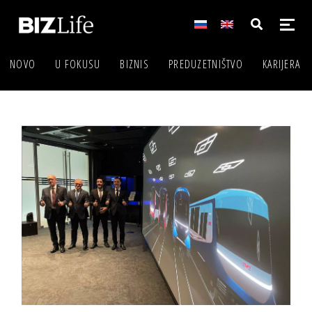
NOVO
U FOKUSU
BIZNIS
PREDUZETNIŠTVO
KARIJERA