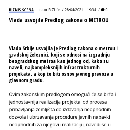
BIZNIS SCENA
autor
BIZLife
28/04/2021 | 19:34
0
Vlada usvojila Predlog zakona o METROU
Vlada Srbije usvojila je Predlog zakona o metrou i
gradskoj železnici, koji se odnosi na izgradnju
beogradskog metroa kao jednog od, kako su
naveli, najkompleksnijih infrastrukturnih
projekata, a koji će biti osnov javnog prevoza u
glavnom gradu.
Ovim zakonskim predlogom omogući će se brža i
jednostavnija realizacija projekta, od procesa
pribavljanja zemljišta do izdavanja neophodnih
dozvola i ubrzavanja procedure javnih nabavki
neophodnih za njegovu realizaciju, navodi se u