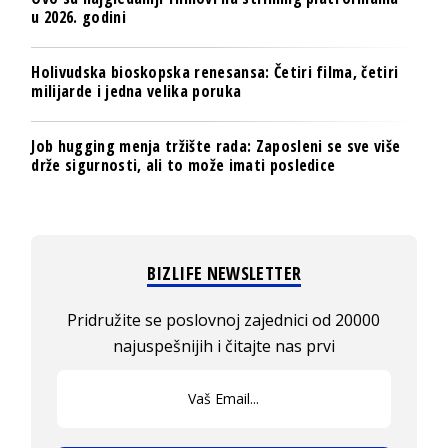
u 2026. godini
Holivudska bioskopska renesansa: Četiri filma, četiri
milijarde i jedna velika poruka
Job hugging menja tržište rada: Zaposleni se sve više
drže sigurnosti, ali to može imati posledice
BIZLIFE NEWSLETTER
Pridružite se poslovnoj zajednici od 20000
najuspešnijih i čitajte nas prvi