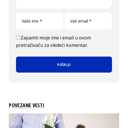
Zapamti moje ime i email u ovom
pretraživaču za sledeći komentar.
POVEZANE VESTI