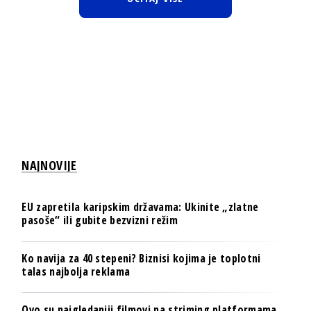
NAJNOVIJE
EU zapretila karipskim državama: Ukinite „zlatne
pasoše“ ili gubite bezvizni režim
Ko navija za 40 stepeni? Biznisi kojima je toplotni
talas najbolja reklama
Ovo su najgledaniji filmovi na striming platformama