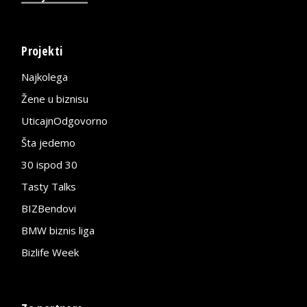
Projekti
Najkolega
Žene u biznisu
UticajnOdgovorno
Šta jedemo
30 ispod 30
Tasty Talks
BIZBendovi
BMW biznis liga
Bizlife Week