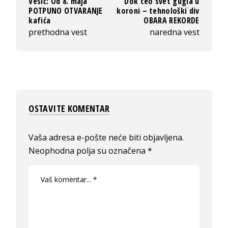
Vesić: Od 8. maja
Dok ceo svet gugla u
POTPUNO OTVARANJE
koroni – tehnološki div
kafića
OBARA REKORDE
prethodna vest
naredna vest
OSTAVITE KOMENTAR
Vaša adresa e-pošte neće biti objavljena.
Neophodna polja su označena
*