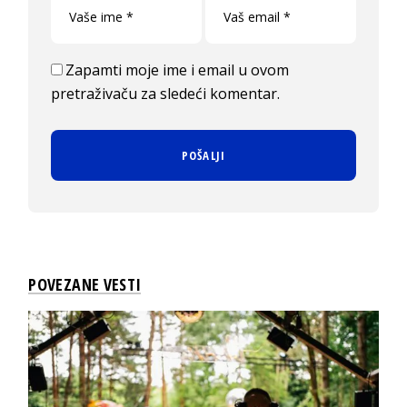
Zapamti moje ime i email u ovom
pretraživaču za sledeći komentar.
POVEZANE VESTI