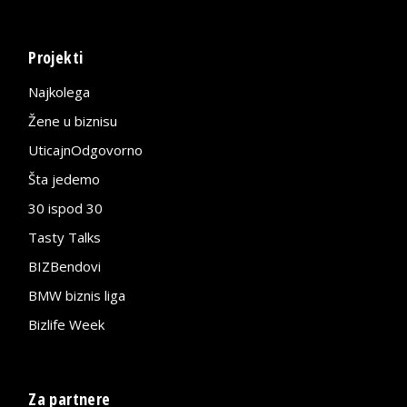
Projekti
Najkolega
Žene u biznisu
UticajnOdgovorno
Šta jedemo
30 ispod 30
Tasty Talks
BIZBendovi
BMW biznis liga
Bizlife Week
Za partnere