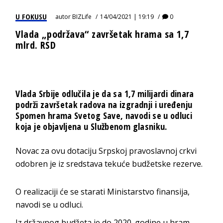
U FOKUSU
autor
BIZLife
14/04/2021 | 19:19
0
Vlada „podržava“ završetak hrama sa 1,7
mlrd. RSD
Vlada Srbije odlučila je da sa 1,7 milijardi dinara
podrži završetak radova na izgradnji i uređenju
Spomen hrama Svetog Save, navodi se u odluci
koja je objavljena u Službenom glasniku.
Novac za ovu dotaciju Srpskoj pravoslavnoj crkvi
odobren je iz sredstava tekuće budžetske rezerve.
O realizaciji će se starati Ministarstvo finansija,
navodi se u odluci.
Iz državnog budžeta je do 2020. godine u hram