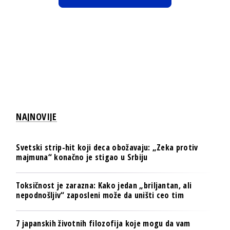
NAJNOVIJE
Svetski strip-hit koji deca obožavaju: „Zeka protiv
majmuna“ konačno je stigao u Srbiju
Toksičnost je zarazna: Kako jedan „briljantan, ali
nepodnošljiv“ zaposleni može da uništi ceo tim
7 japanskih životnih filozofija koje mogu da vam