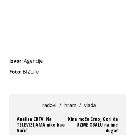
Izvor:
Agencije
Foto:
BIZLife
radovi
/
hram
/
vlada
Analiza CRTA: Na
Kina može Crnoj Gori da
TELEVIZIJAMA niko kao
UZME OBALU na ime
Vučić
duga?