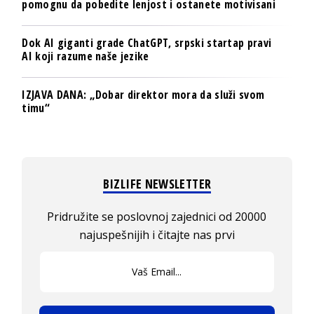
pomognu da pobedite lenjost i ostanete motivisani
Dok AI giganti grade ChatGPT, srpski startap pravi
AI koji razume naše jezike
IZJAVA DANA: „Dobar direktor mora da služi svom
timu“
BIZLIFE NEWSLETTER
Pridružite se poslovnoj zajednici od 20000
najuspešnijih i čitajte nas prvi