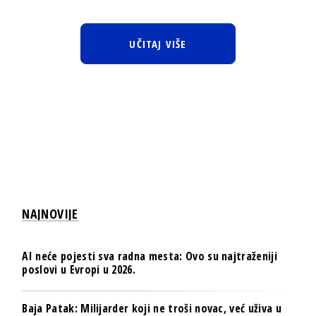
UČITAJ VIŠE
NAJNOVIJE
AI neće pojesti sva radna mesta: Ovo su najtraženiji
poslovi u Evropi u 2026.
Baja Patak: Milijarder koji ne troši novac, već uživa u