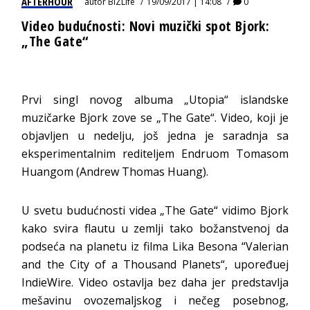
AFTERHOUR
autor
BIZLife
19/09/2017 | 14:08
0
Video budućnosti: Novi muzički spot Bjork:
„The Gate“
Prvi singl novog albuma „Utopia“ islandske
muzičarke Bjork zove se „The Gate“. Video, koji je
objavljen u nedelju, još jedna je saradnja sa
eksperimentalnim rediteljem Endruom Tomasom
Huangom (Andrew Thomas Huang).
U svetu budućnosti videa „The Gate“ vidimo Bjork
kako svira flautu u zemlji tako božanstvenoj da
podseća na planetu iz filma Lika Besona “Valerian
and the City of a Thousand Planets“, upoređuej
IndieWire. Video ostavlja bez daha jer predstavlja
mešavinu ovozemaljskog i nečeg posebnog,