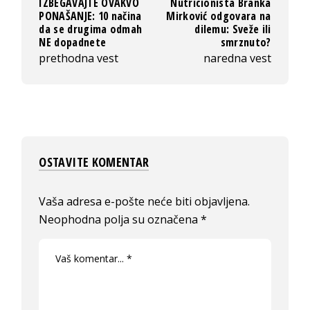
IZBEGAVAJTE OVAKVO
Nutricionista Branka
PONAŠANJE: 10 načina
Mirković odgovara na
da se drugima odmah
dilemu: Sveže ili
NE dopadnete
smrznuto?
prethodna vest
naredna vest
OSTAVITE KOMENTAR
Vaša adresa e-pošte neće biti objavljena.
Neophodna polja su označena
*