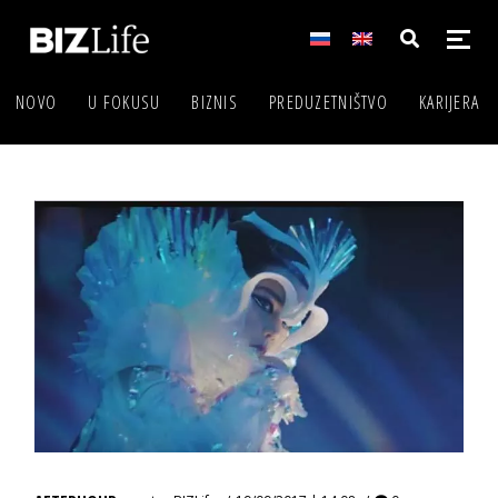
NOVO
U FOKUSU
BIZNIS
PREDUZETNIŠTVO
KARIJERA