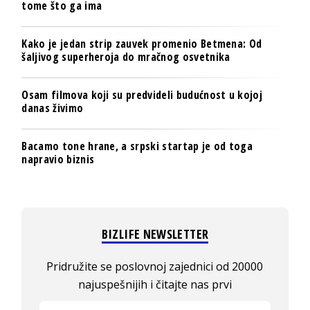
tome što ga ima
Kako je jedan strip zauvek promenio Betmena: Od
šaljivog superheroja do mračnog osvetnika
Osam filmova koji su predvideli budućnost u kojoj
danas živimo
Bacamo tone hrane, a srpski startap je od toga
napravio biznis
BIZLIFE NEWSLETTER
Pridružite se poslovnoj zajednici od 20000
najuspešnijih i čitajte nas prvi