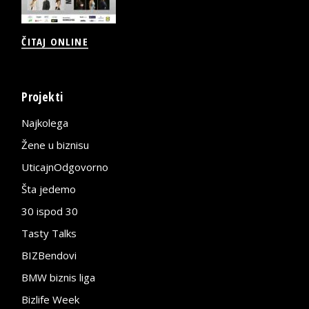
ČITAJ ONLINE
Projekti
Najkolega
Žene u biznisu
UticajnOdgovorno
Šta jedemo
30 ispod 30
Tasty Talks
BIZBendovi
BMW biznis liga
Bizlife Week