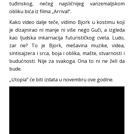
tuđinskog, nečeg najsličnijeg vanzemaljskom
obliku bića iz filma „Arrival“.
Kako video dalje teče, vidimo Bjork u kostimu koji
je dizajnirao ni manje ni više nego Guči, a izgleda
kao ljudska inkarnacija futurističkog cveta. Ludo,
zar ne? To je Bjork, mešavina muzike, videa,
sintisajzera i srca, boja i oblika, mašte, stvarnosti i
budućnosti. Nije za svakoga. Ona to ni ne želi da
bude.
„Utopia“ će biti izdata u novembru ove godine.