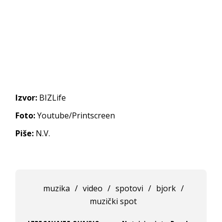
Izvor:
BIZLife
Foto:
Youtube/Printscreen
Piše:
N.V.
muzika
/
video
/
spotovi
/
bjork
/
muzički spot