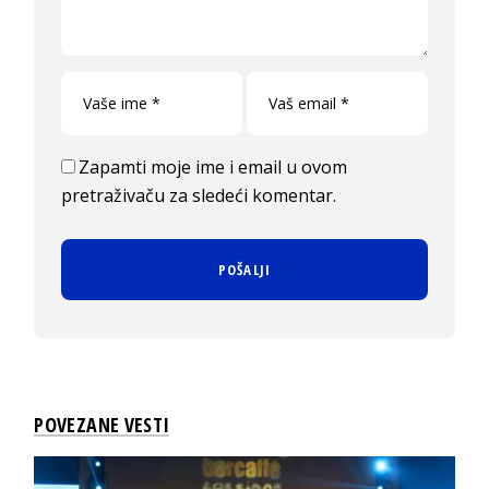
Zapamti moje ime i email u ovom
pretraživaču za sledeći komentar.
POVEZANE VESTI