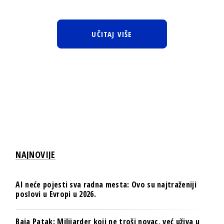
UČITAJ VIŠE
NAJNOVIJE
AI neće pojesti sva radna mesta: Ovo su najtraženiji
poslovi u Evropi u 2026.
Baja Patak: Milijarder koji ne troši novac, već uživa u