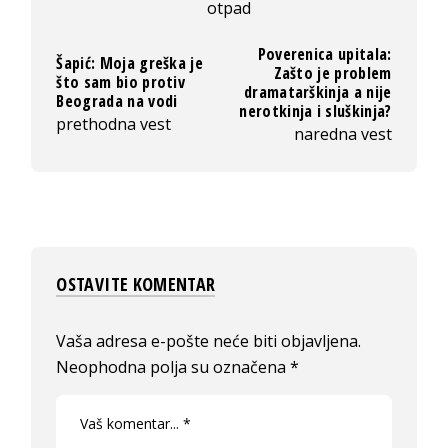
otpad
Poverenica upitala:
Šapić: Moja greška je
Zašto je problem
što sam bio protiv
dramatarškinja a nije
Beograda na vodi
nerotkinja i sluškinja?
prethodna vest
naredna vest
OSTAVITE KOMENTAR
Vaša adresa e-pošte neće biti objavljena.
Neophodna polja su označena
*