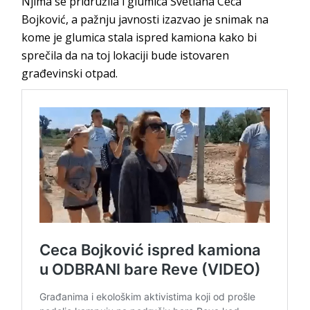
Njima se pridružila i glumica Svetlana Ceca
Bojković, a pažnju javnosti izazvao je snimak na
kome je glumica stala ispred kamiona kako bi
sprečila da na toj lokaciji bude istovaren
građevinski otpad.