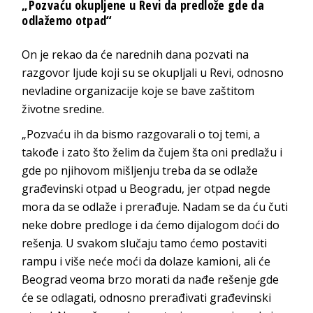
„Pozvaću okupljene u Revi da predlože gde da
odlažemo otpad“
On je rekao da će narednih dana pozvati na
razgovor ljude koji su se okupljali u Revi, odnosno
nevladine organizacije koje se bave zaštitom
životne sredine.
„Pozvaću ih da bismo razgovarali o toj temi, a
takođe i zato što želim da čujem šta oni predlažu i
gde po njihovom mišljenju treba da se odlaže
građevinski otpad u Beogradu, jer otpad negde
mora da se odlaže i prerađuje. Nadam se da ću čuti
neke dobre predloge i da ćemo dijalogom doći do
rešenja. U svakom slučaju tamo ćemo postaviti
rampu i više neće moći da dolaze kamioni, ali će
Beograd veoma brzo morati da nađe rešenje gde
će se odlagati, odnosno prerađivati građevinski