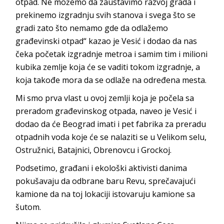
otpad. Ne možemo da zaustavimo razvoj grada i
prekinemo izgradnju svih stanova i svega što se
gradi zato što nemamo gde da odlažemo
građevinski otpad“ kazao je Vesić i dodao da nas
čeka početak izgradnje metroa i samim tim i milioni
kubika zemlje koja će se vaditi tokom izgradnje, a
koja takođe mora da se odlaže na određena mesta.
Mi smo prva vlast u ovoj zemlji koja je počela sa
preradom građevinskog otpada, naveo je Vesić i
dodao da će Beograd imati i pet fabrika za preradu
otpadnih voda koje će se nalaziti se u Velikom selu,
Ostružnici, Batajnici, Obrenovcu i Grockoj.
Podsetimo, građani i ekološki aktivisti danima
pokušavaju da odbrane baru Revu, sprečavajući
kamione da na toj lokaciji istovaruju kamione sa
šutom.