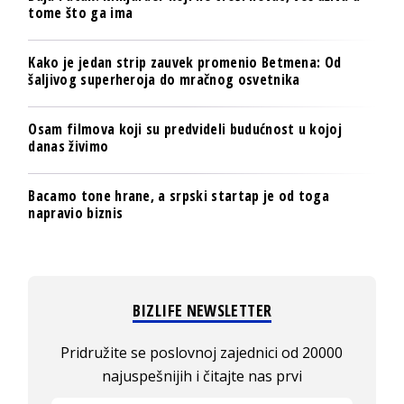
tome što ga ima
Kako je jedan strip zauvek promenio Betmena: Od
šaljivog superheroja do mračnog osvetnika
Osam filmova koji su predvideli budućnost u kojoj
danas živimo
Bacamo tone hrane, a srpski startap je od toga
napravio biznis
BIZLIFE NEWSLETTER
Pridružite se poslovnoj zajednici od 20000
najuspešnijih i čitajte nas prvi