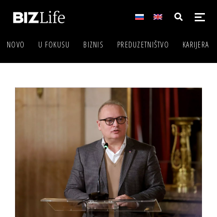
NOVO
U FOKUSU
BIZNIS
PREDUZETNIŠTVO
KARIJERA