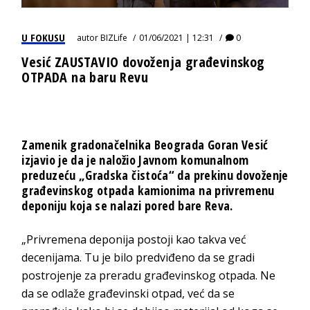
U FOKUSU
autor
BIZLife
01/06/2021 | 12:31
0
Vesić ZAUSTAVIO dovoženja građevinskog
OTPADA na baru Revu
Zamenik gradonačelnika Beograda Goran Vesić
izjavio je da je naložio Javnom komunalnom
preduzeću „Gradska čistoća“ da prekinu dovoženje
građevinskog otpada kamionima na privremenu
deponiju koja se nalazi pored bare Reva.
„Privremena deponija postoji kao takva već
decenijama. Tu je bilo predviđeno da se gradi
postrojenje za preradu građevinskog otpada. Ne
da se odlaže građevinski otpad, već da se