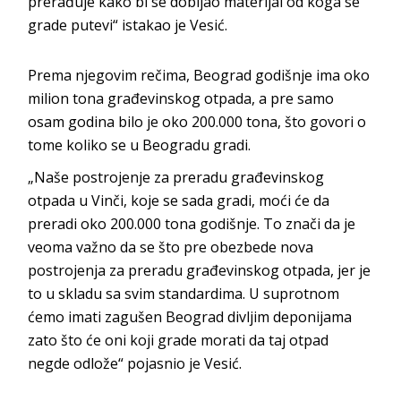
prerađuje kako bi se dobijao materijal od koga se
grade putevi“ istakao je Vesić.
Prema njegovim rečima, Beograd godišnje ima oko
milion tona građevinskog otpada, a pre samo
osam godina bilo je oko 200.000 tona, što govori o
tome koliko se u Beogradu gradi.
„Naše postrojenje za preradu građevinskog
otpada u Vinči, koje se sada gradi, moći će da
preradi oko 200.000 tona godišnje. To znači da je
veoma važno da se što pre obezbede nova
postrojenja za preradu građevinskog otpada, jer je
to u skladu sa svim standardima. U suprotnom
ćemo imati zagušen Beograd divljim deponijama
zato što će oni koji grade morati da taj otpad
negde odlože“ pojasnio je Vesić.