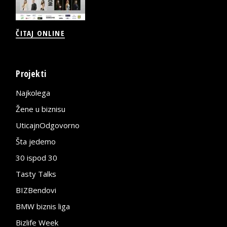
ČITAJ ONLINE
Projekti
Najkolega
Žene u biznisu
UticajnOdgovorno
Šta jedemo
30 ispod 30
Tasty Talks
BIZBendovi
BMW biznis liga
Bizlife Week