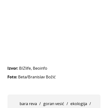
Izvor:
BIZlife, Beoinfo
Foto:
Beta/Branislav Božić
bara reva
/
goran vesić
/
ekologija
/