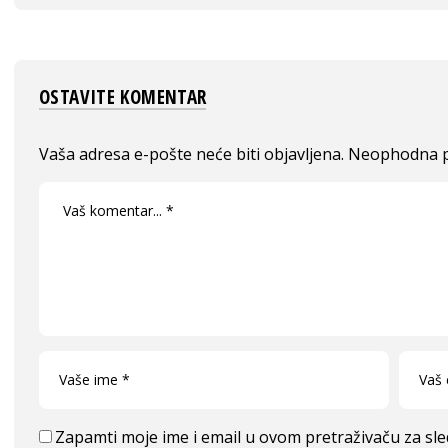
OSTAVITE KOMENTAR
Vaša adresa e-pošte neće biti objavljena.
Neophodna p
Zapamti moje ime i email u ovom pretraživaču za sl