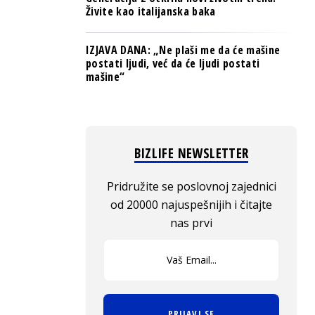
Živite kao italijanska baka
IZJAVA DANA: „Ne plaši me da će mašine
postati ljudi, već da će ljudi postati
mašine“
BIZLIFE NEWSLETTER
Pridružite se poslovnoj zajednici
od 20000 najuspešnijih i čitajte
nas prvi
PRIJAVI SE