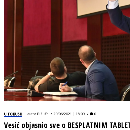
U FOKUSU
autor
BIZLife
29/06/2021 | 18:09
0
Vesić objasnio sve o BESPLATNIM TABLE