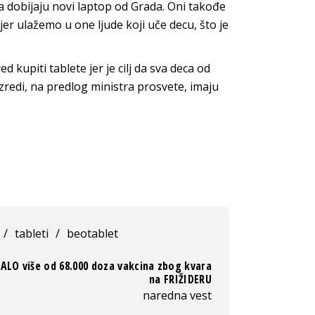
nica dobijaju novi laptop od Grada. Oni takođe
jer ulažemo u one ljude koji uče decu, što je
 kupiti tablete jer je cilj da sva deca od
zredi, na predlog ministra prosvete, imaju
/
tableti
/
beotablet
ALO više od 68.000 doza vakcina zbog kvara
na FRIŽIDERU
naredna vest