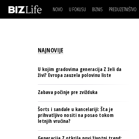
NOVO
U FOKUSU
BIZNIS
PREDUZETNIŠTVO
IZJAVA DANA
BIZNIS SCENA
VIDEO
REAL ESTATE
IZJAVA DANA
BIZNIS SCENA
BREND I KOMUNIKACI
VIDEO
REAL ESTATE
ESG & ENERGY
NAJNOVIJE
BREND I KOMUNIKACI
BANKE
ESG & ENERGY
OSIGURANJE
U kojim gradovima generacija Z želi da
BANKE
živi? Evropa zauzela polovinu liste
TECH I AI
OSIGURANJE
BIZNIS & SPORT
Zabava počinje pre zvižduka
TECH I AI
PULS REGIONA
BIZNIS & SPORT
Šorts i sandale u kancelariji: Šta je
NOVO NA RAFU
prihvatljivo nositi na posao tokom
PULS REGIONA
letnjih vrućina?
NOVO NA RAFU
Generacija Z otkrila novi životni trend: