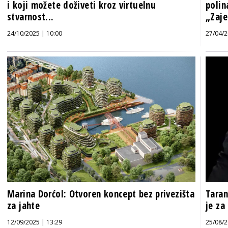
i koji možete doživeti kroz virtuelnu
polin
stvarnost...
„Zaje
24/10/2025 | 10:00
27/04/2
Marina Dorćol: Otvoren koncept bez privezišta
Taran
za jahte
je za
12/09/2025 | 13:29
25/08/2