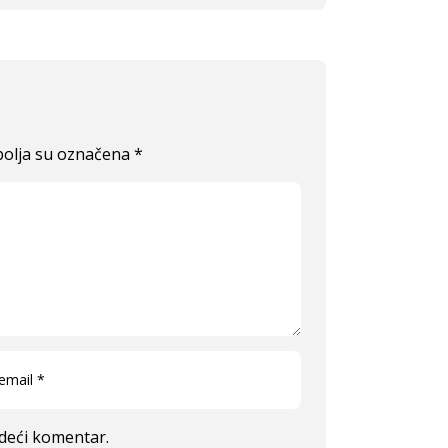
olja su označena
*
edeći komentar.