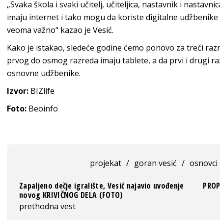
„Svaka škola i svaki učitelj, učiteljica, nastavnik i nastav
imaju internet i tako mogu da koriste digitalne udžbenike 
veoma važno“ kazao je Vesić.
Kako je istakao, sledeće godine ćemo ponovo za treći razred
prvog do osmog razreda imaju tablete, a da prvi i drugi ra
osnovne udžbenike.
Izvor:
BIZlife
Foto:
Beoinfo
projekat
/
goran vesić
/
osnovci
Zapaljeno dečje igralište, Vesić najavio uvođenje
PROP
novog KRIVIČNOG DELA (FOTO)
prethodna vest