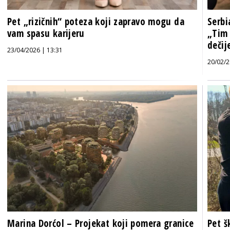
Pet „rizičnih“ poteza koji zapravo mogu da
Serbi
vam spasu karijeru
„Tim 
dečije
23/04/2026 | 13:31
20/02/2
Marina Dorćol – Projekat koji pomera granice
Pet š