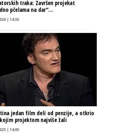
atorskih traka: Završen projekat
dno pčelama na dar“...
026 | 14:30
tina jedan film deli od penzije, a otkrio
 kojim projektom najviše žali
025 | 14:00