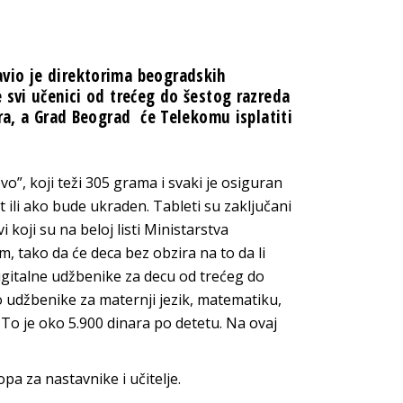
vio je direktorima beogradskih
 svi učenici od trećeg do šestog razreda
vra, a Grad Beograd će Telekomu isplatiti
”, koji teži 305 grama i svaki je osiguran
let ili ako bude ukraden. Tableti su zaključani
 koji su na beloj listi Ministarstva
m, tako da će deca bez obzira na to da li
igitalne udžbenike za decu od trećeg do
udžbenike za maternji jezik, matematiku,
 To je oko 5.900 dinara po detetu. Na ovaj
a za nastavnike i učitelje.