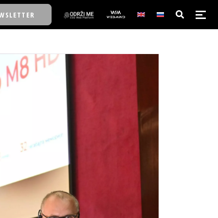
WSLETTER
E/SCHOOL
E/SCHOOL
A
A