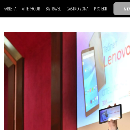
KARIJERA
AFTERHOUR
BIZTRAVEL
GASTRO ZONA
PROJEKTI
NE
POSAO
FILM I SCENA
NAJKOLEGA
LJUDI (HR)
KNJIGE
TASTY TALKS
POSAO
FILM I SCENA
NAJKOLEGA
JE
MOJ UGAO
AUTO SVET
30 ISPOD 30
LJUDI (HR)
KNJIGE
TASTY TALKS
USAVRŠAVANJE
STIL
BACK TO OFFIC
JE
MOJ UGAO
AUTO SVET
30 ISPOD 30
KNOW-HOW
WELLBEING
BIZBENDOVI
USAVRŠAVANJE
STIL
BACK TO OFFIC
BIZKOLEGIJUM
KNOW-HOW
WELLBEING
BIZBENDOVI
BMW BIZNIS LIG
BIZKOLEGIJUM
BIZLIFE WEEK
BMW BIZNIS LIG
IZJAVA GODINE
BIZLIFE WEEK
IZJAVA GODINE