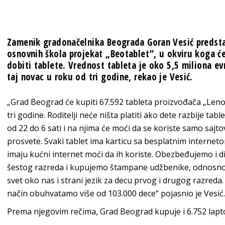
Zamenik gradonačelnika Beograda Goran Vesić predsta
osnovnih škola projekat „Beotablet”, u okviru koga će
dobiti tablete. Vrednost tableta je oko 5,5 miliona e
taj novac u roku od tri godine, rekao je Vesić.
„Grad Beograd će kupiti 67.592 tableta proizvođača „Lenovo
tri godine. Roditelji neće ništa platiti ako dete razbije tab
od 22 do 6 sati i na njima će moći da se koriste samo sajtovi
prosvete. Svaki tablet ima karticu sa besplatnim interneto
imaju kućni internet moći da ih koriste. Obezbeđujemo i d
šestog razreda i kupujemo štampane udžbenike, odnosno 
svet oko nas i strani jezik za decu prvog i drugog razreda.
način obuhvatamo više od 103.000 dece“ pojasnio je Vesić.
Prema njegovim rečima, Grad Beograd kupuje i 6.752 laptop