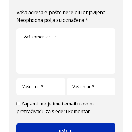
Vaša adresa e-pošte neće biti objavljena.
Neophodna polja su označena
*
Zapamti moje ime i email u ovom
pretraživaču za sledeći komentar.