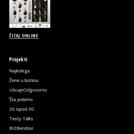
ČITAJ ONLINE
Projekti
Najkolega
Žene u biznisu
UticajnOdgovorno
Šta jedemo
30 ispod 30
Tasty Talks
BIZBendovi