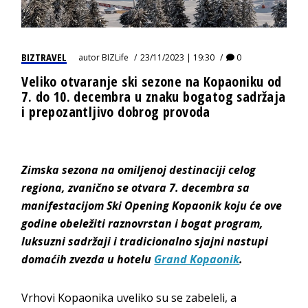
BIZTRAVEL
autor
BIZLife
23/11/2023 | 19:30
0
Veliko otvaranje ski sezone na Kopaoniku od
7. do 10. decembra u znaku bogatog sadržaja
i prepozantljivo dobrog provoda
Zimska sezona na omiljenoj destinaciji celog
regiona, zvanično se otvara 7. decembra sa
manifestacijom Ski Opening Kopaonik koju će ove
godine obeležiti raznovrstan i bogat program,
luksuzni sadržaji i tradicionalno sjajni nastupi
domaćih zvezda u hotelu
Grand Kopaonik
.
Vrhovi Kopaonika uveliko su se zabeleli, a