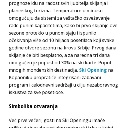
prognoze idu na radost svih ljubitelja skijanja i
planinskog turizma. Temperature u minusu
omogućuju da sistemi za veštačko osvežavanje
rade punim kapacitetima, kako bi prvo skijanje ove
sezone proteklo u punom sjaju i ispunilo
očekivanja više od 10 hiljada posetilaca koji svake
godine otvore sezonu na krovu Srbije. Prvog dana
skijanje će biti besplatno, a za naredna tri dana
omogućen je popust od 30% na ski karte. Poput
mnogih mondenskih destinacija,
Ski Opening
na
Kopaoniku propratiće integrisani zabavani
program i celodnevni sadržaji u cilju nezaboravnog
iskustva za sve posetioce.
Simbolika otvaranja
Već prve večeri, gosti na Ski Openingu imaće
priliku da isprate revijalnu noćnu ski trku u kojoj