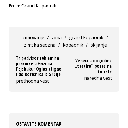
Foto:
Grand Kopaonik
zimovanje
/
zima
/
grand kopaonik
/
zimska seozna
/
kopaonik
/
skijanje
Tripadvisor reklamira
Venecija dogodine
praznike u Gazi na
„testira“ porez na
Fejsbuku: Oglas stigao
turiste
i do korisnika iz Srbije
naredna vest
prethodna vest
OSTAVITE KOMENTAR