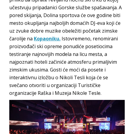
učestvuju pripadanici Gorske službe spašavanja. A
pored skijanja, Dolina sportova će ove godine biti
mesto okupljanja najboljih domaćih DJ-eva koji će
uz zvuke dobre muzike obeležiti početak zimske
čarolije na
Kopaoniku.
Istovremeno, renomirani
proizvođači ski opreme ponudiće posetiocima
testiranje najnovijih modela na licu mesta, a
najpoznati hoteli začiniće atmosferu primaljivim
zimskim ukusima. Gosti će moći da posete i
interaktivnu izložbu o Nikoli Tesli koja će se
svečano otvoriti u organizaciji Turističke
organizacije Raška i Muzeja Nikole Tesle.