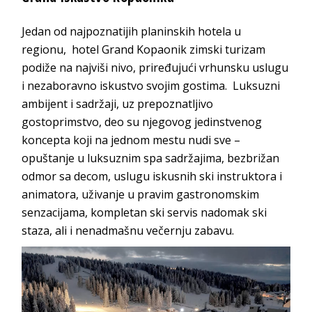
Jedan od najpoznatijih planinskih hotela u
regionu, hotel Grand Kopaonik zimski turizam
podiže na najviši nivo, priređujući vrhunsku uslugu
i nezaboravno iskustvo svojim gostima. Luksuzni
ambijent i sadržaji, uz prepoznatljivo
gostoprimstvo, deo su njegovog jedinstvenog
koncepta koji na jednom mestu nudi sve –
opuštanje u luksuznim spa sadržajima, bezbrižan
odmor sa decom, uslugu iskusnih ski instruktora i
animatora, uživanje u pravim gastronomskim
senzacijama, kompletan ski servis nadomak ski
staza, ali i nenadmašnu večernju zabavu.