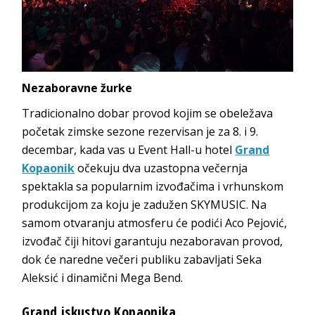
Nezaboravne žurke
Tradicionalno dobar provod kojim se obeležava
početak zimske sezone rezervisan je za 8. i 9.
decembar, kada vas u Event Hall-u hotel
Grand
Kopaonik
očekuju dva uzastopna večernja
spektakla sa popularnim izvođačima i vrhunskom
produkcijom za koju je zadužen SKYMUSIC. Na
samom otvaranju atmosferu će podići Aco Pejović,
izvođač čiji hitovi garantuju nezaboravan provod,
dok će naredne večeri publiku zabavljati Seka
Aleksić i dinamični Mega Bend.
Grand iskustvo Kopaonika