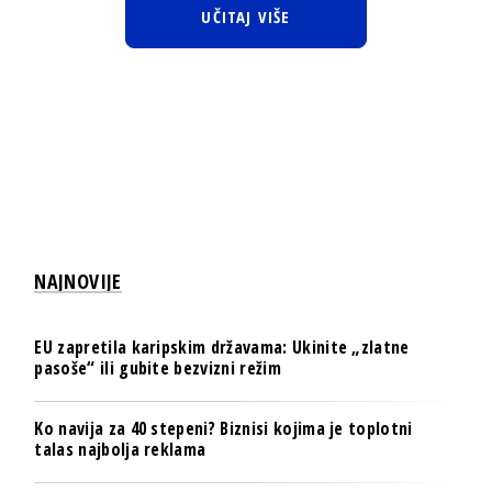
UČITAJ VIŠE
NAJNOVIJE
EU zapretila karipskim državama: Ukinite „zlatne
pasoše“ ili gubite bezvizni režim
Ko navija za 40 stepeni? Biznisi kojima je toplotni
talas najbolja reklama