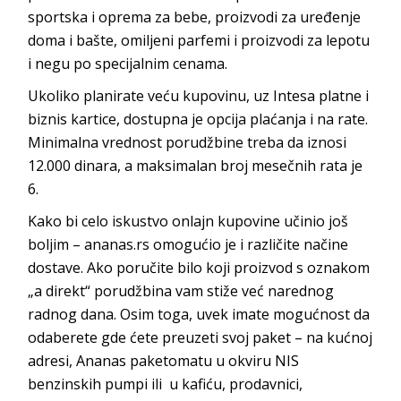
sportska i oprema za bebe, proizvodi za uređenje
doma i bašte, omiljeni parfemi i proizvodi za lepotu
i negu po specijalnim cenama.
Ukoliko planirate veću kupovinu, uz Intesa platne i
biznis kartice, dostupna je opcija plaćanja i na rate.
Minimalna vrednost porudžbine treba da iznosi
12.000 dinara, a maksimalan broj mesečnih rata je
6.
Kako bi celo iskustvo onlajn kupovine učinio još
boljim – ananas.rs omogućio je i različite načine
dostave. Ako poručite bilo koji proizvod s oznakom
„a direkt“ porudžbina vam stiže već narednog
radnog dana. Osim toga, uvek imate mogućnost da
odaberete gde ćete preuzeti svoj paket – na kućnoj
adresi, Ananas paketomatu u okviru NIS
benzinskih pumpi ili u kafiću, prodavnici,