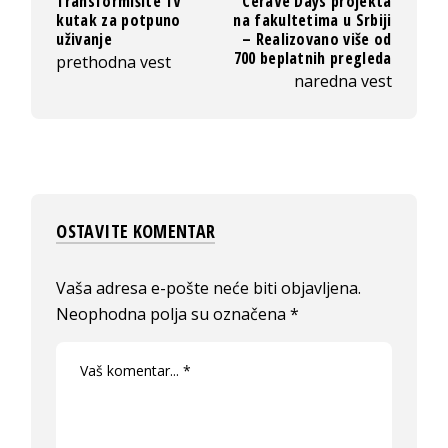
Transformišite TV
CeraVe Days projekta
kutak za potpuno
na fakultetima u Srbiji
uživanje
– Realizovano više od
700 beplatnih pregleda
prethodna vest
naredna vest
OSTAVITE KOMENTAR
Vaša adresa e-pošte neće biti objavljena.
Neophodna polja su označena
*