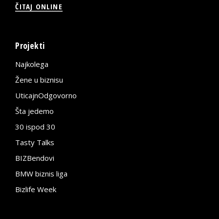
ČITAJ ONLINE
Projekti
Najkolega
Žene u biznisu
UticajnOdgovorno
Šta jedemo
30 ispod 30
Tasty Talks
BIZBendovi
BMW biznis liga
Bizlife Week