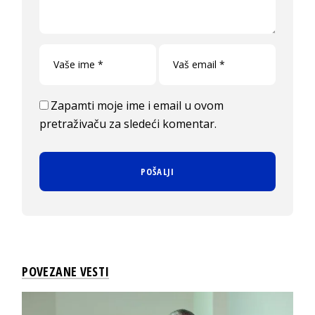
Zapamti moje ime i email u ovom
pretraživaču za sledeći komentar.
POVEZANE VESTI