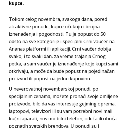
kupce.
Tokom celog novembra, svakoga dana, pored
atraktivne ponude, kupce očekuju i brojna
iznenađenja i pogodnosti. Tu je popust do 50
odsto na sve kategorije i specijalni Crni vaučer na
Ananas platformi ili aplikaciji. Crni vaučer dobija
svako, i to svaki dan, za vreme trajanja Crnog
petka, a sam vaučer je iznenađenje koje kupci sami
otkrivaju, a može da bude popust na pojedinačan
proizvod ili popust na jednu kupovinu.
U neverovatnoj novembarskoj ponudi, po
specijalnim cenama, možete pronaći svoje omiljene
proizvode, bilo da vas interesuje gejming oprema,
laptopovi, televizori ili su vam potrebni novi mali
kućni aparati, novi mobilni telefon, odeća ili obuća
poznatih svetskih brendova. U ponudi su i