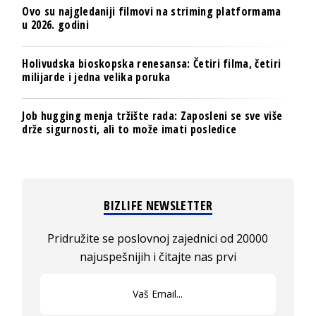
Ovo su najgledaniji filmovi na striming platformama
u 2026. godini
Holivudska bioskopska renesansa: Četiri filma, četiri
milijarde i jedna velika poruka
Job hugging menja tržište rada: Zaposleni se sve više
drže sigurnosti, ali to može imati posledice
BIZLIFE NEWSLETTER
Pridružite se poslovnoj zajednici od 20000
najuspešnijih i čitajte nas prvi