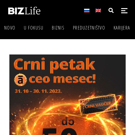
NOVO
U FOKUSU
BIZNIS
PREDUZETNIŠTVO
KARIJERA