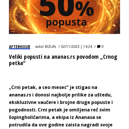
AFTERHOUR
autor
BIZLife
02/11/2023 | 14:24
0
Veliki popusti na ananas.rs povodom „Crnog
petka“
„Crni petak, a ceo mesec“ je stigao na
ananas.rs i donosi najbolje prilike za uštedu,
ekskluzivne vaučere i brojne druge popuste i
pogodnosti. Crni petak je omiljena reč svim
šopingholičarima, a ekipa iz Ananasa se
potrudila da ove godine zaista nagradi svoje