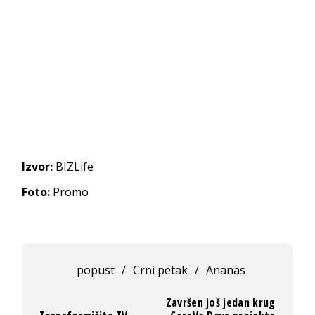
Izvor:
BIZLife
Foto:
Promo
popust
/
Crni petak
/
Ananas
Završen još jedan krug