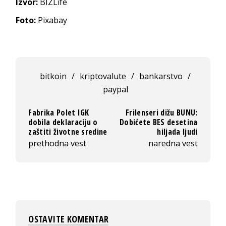
Izvor:
BIZLife
Foto:
Pixabay
bitkoin
/
kriptovalute
/
bankarstvo
/
paypal
Fabrika Polet IGK
Frilenseri dižu BUNU:
dobila deklaraciju o
Dobićete BES desetina
zaštiti životne sredine
hiljada ljudi
prethodna vest
naredna vest
OSTAVITE KOMENTAR