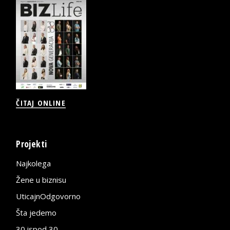
ČITAJ ONLINE
Projekti
Najkolega
Žene u biznisu
UticajnOdgovorno
Šta jedemo
30 ispod 30