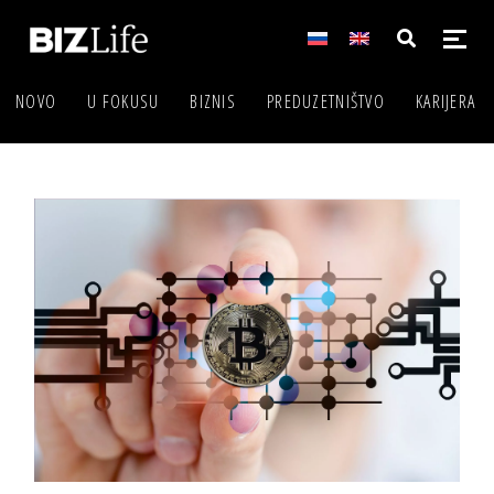
NOVO
U FOKUSU
BIZNIS
PREDUZETNIŠTVO
KARIJERA