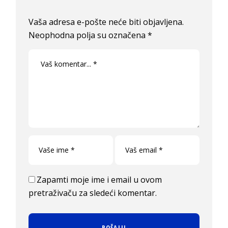
Vaša adresa e-pošte neće biti objavljena.
Neophodna polja su označena
*
Zapamti moje ime i email u ovom
pretraživaču za sledeći komentar.