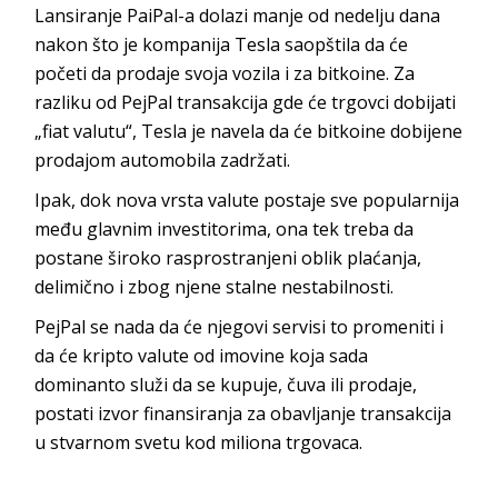
Lansiranje PaiPal-a dolazi manje od nedelju dana
nakon što je kompanija Tesla saopštila da će
početi da prodaje svoja vozila i za bitkoine. Za
razliku od PejPal transakcija gde će trgovci dobijati
„fiat valutu“, Tesla je navela da će bitkoine dobijene
prodajom automobila zadržati.
Ipak, dok nova vrsta valute postaje sve popularnija
među glavnim investitorima, ona tek treba da
postane široko rasprostranjeni oblik plaćanja,
delimično i zbog njene stalne nestabilnosti.
PejPal se nada da će njegovi servisi to promeniti i
da će kripto valute od imovine koja sada
dominanto služi da se kupuje, čuva ili prodaje,
postati izvor finansiranja za obavljanje transakcija
u stvarnom svetu kod miliona trgovaca.