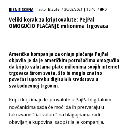
BIZNIS SCENA
autor
BIZLife
30/03/2021 | 16:40
0
Veliki korak za kriptovalute: PejPal
OMOGUĆIO PLAĆANJE milionima trgovaca
Američka kompanija za onlajn plaćanja PejPal
objavila je da je američkim potrošačima omogućila
da kripto valutama plate milionima svojih internet
trgovaca širom sveta, što bi moglo znatno
povećati upotrebu digitalnih sredstava u
svakodnevnoj trgovini.
Kupci koji imaju kriptovalute u PajPal digitalnim
novčanicima sada će moći da ih pretvaraju u
takozvane “fiat valute” na blagajnama radi
obavljanja kupovina, saopštila je kompanija.