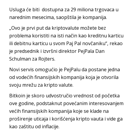
Usluga će biti dostupna za 29 miliona trgovaca u
narednim mesecima, saopštila je kompanija.
„Ovo je prvi put da kriptovalute možete bez
problema koristiti na isti način kao kreditnu karticu
ili debitnu karticu u svom Paj Pal novčaniku“, rekao
je predsednik i izvršni direktor PejPala Dan
Schulman za Rojters.
Novi servis omogućio je PejPalu da postane jedna
od vodećih finansijskih kompanija koja je otvorila
svoju mrežu za kripto valute.
Bitkoin je skoro udvostručio vrednost od početka
ove godine, podstaknut povećanim interesovanjem
većih finansijskih kompanija koje se klade na
proširenje uticaja i korišćenja kripto vauta i vide ga
kao zaštitu od inflacije.