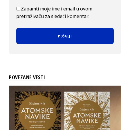
Zapamti moje ime i email u ovom
pretraživaču za sledeći komentar.
POVEZANE VESTI