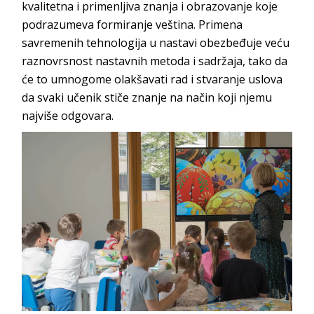
kvalitetna i primenljiva znanja i obrazovanje koje
podrazumeva formiranje veština. Primena
savremenih tehnologija u nastavi obezbeđuje veću
raznovrsnost nastavnih metoda i sadržaja, tako da
će to umnogome olakšavati rad i stvaranje uslova
da svaki učenik stiče znanje na način koji njemu
najviše
odgovara.