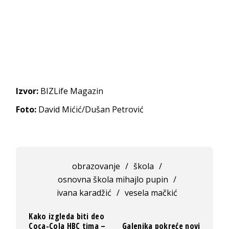
Izvor:
BIZLife Magazin
Foto:
David Mićić/Dušan Petrović
obrazovanje
/
škola
/
osnovna škola mihajlo pupin
/
ivana karadžić
/
vesela mačkić
Kako izgleda biti deo
Coca-Cola HBC tima –
Galenika pokreće novi