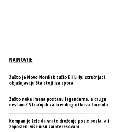
NAJNOVIJE
Zašto je Novo Nordisk tužio Eli Lilly: stručnjaci
objašnjavaju šta stoji iza spora
Zašto neka imena postanu legendarna, a druga
nestanu? Stručnjak za brending otkriva formulu
Kompanije žele da vrate druženje posle posla, ali
zaposleni više nisu zainteresovani