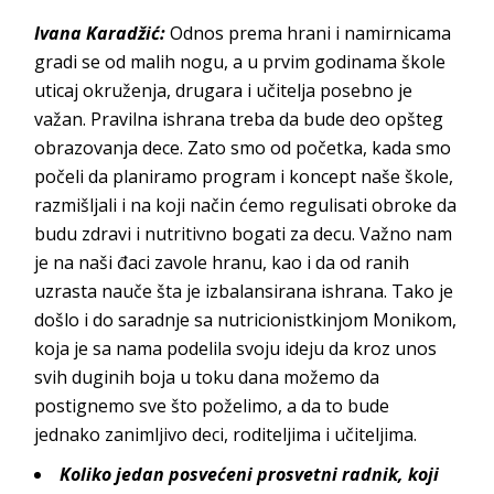
Ivana Karadžić:
Odnos prema hrani i namirnicama
gradi se od malih nogu, a u prvim godinama škole
uticaj okruženja, drugara i učitelja posebno je
važan. Pravilna ishrana treba da bude deo opšteg
obrazovanja dece. Zato smo od početka, kada smo
počeli da planiramo program i koncept naše škole,
razmišljali i na koji način ćemo regulisati obroke da
budu zdravi i nutritivno bogati za decu. Važno nam
je na naši đaci zavole hranu, kao i da od ranih
uzrasta nauče šta je izbalansirana ishrana. Tako je
došlo i do saradnje sa nutricionistkinjom Monikom,
koja je sa nama podelila svoju ideju da kroz unos
svih duginih boja u toku dana možemo da
postignemo sve što poželimo, a da to bude
jednako zanimljivo deci, roditeljima i u
čiteljima.
Koliko jedan posvećeni prosvetni radnik, koji