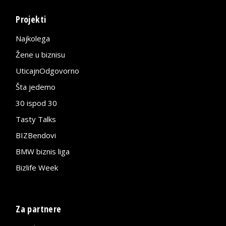
Projekti
Najkolega
Žene u biznisu
UticajnOdgovorno
Šta jedemo
30 ispod 30
Tasty Talks
BIZBendovi
BMW biznis liga
Bizlife Week
Za partnere