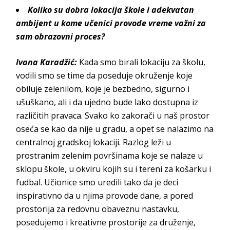
Koliko
su dobra lokacija škole i adekvatan
ambijent u kome učenici provode vreme važni za
sam obrazovni proces?
Ivana Karadžić:
Kada smo birali lokaciju za školu,
vodili smo se time da poseduje okruženje koje
obiluje zelenilom, koje je bezbedno, sigurno i
ušuškano, ali i da ujedno bude lako dostupna iz
različitih pravaca. Svako ko zakorači u naš prostor
oseća se kao da nije u gradu, a opet se nalazimo na
centralnoj gradskoj lokaciji. Razlog leži u
prostranim zelenim površinama koje se nalaze u
sklopu škole, u okviru kojih su i tereni za košarku i
fudbal. Učionice smo uredili tako da je deci
inspirativno da u njima provode dane, a pored
prostorija za redovnu obaveznu nastavku,
posedujemo i kreativne prostorije za druženje,