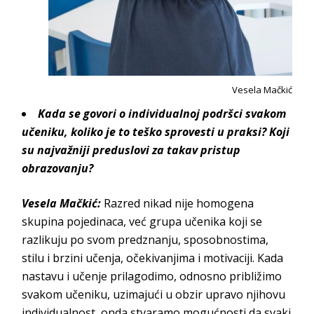
Vesela Mačkić
Kada se govori o individualnoj podršci svakom
učeniku, koliko je to teško sprovesti u praksi? Koji
su najvažniji preduslovi za takav pristup
obrazovanju?
Vesela Mačkić:
Razred nikad nije homogena
skupina pojedinaca, već grupa učenika koji se
razlikuju po svom predznanju, sposobnostima,
stilu i brzini učenja, očekivanjima i motivaciji. Kada
nastavu i učenje prilagodimo, odnosno približimo
svakom učeniku, uzimajući u obzir upravo njihovu
individualnost, onda stvaramo mogućnosti da svaki