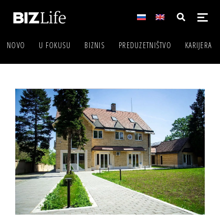
NOVO
U FOKUSU
BIZNIS
PREDUZETNIŠTVO
KARIJERA