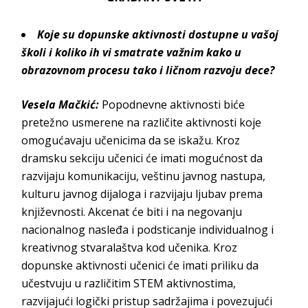
Koje su dopunske aktivnosti dostupne u vašoj
školi i koliko ih vi smatrate važnim kako u
obrazovnom procesu tako i ličnom razvoju dece?
Vesela Mačkić:
Popodnevne aktivnosti biće
pretežno usmerene na različite aktivnosti koje
omogućavaju učenicima da se iskažu. Kroz
dramsku sekciju učenici će imati mogućnost da
razvijaju komunikaciju, veštinu javnog nastupa,
kulturu javnog dijaloga i razvijaju ljubav prema
književnosti. Akcenat će biti i na negovanju
nacionalnog nasleđa i podsticanje individualnog i
kreativnog stvaralaštva kod učenika. Kroz
dopunske aktivnosti učenici će imati priliku da
učestvuju u različitim STEM aktivnostima,
razvijajući logički pristup sadržajima i povezujući