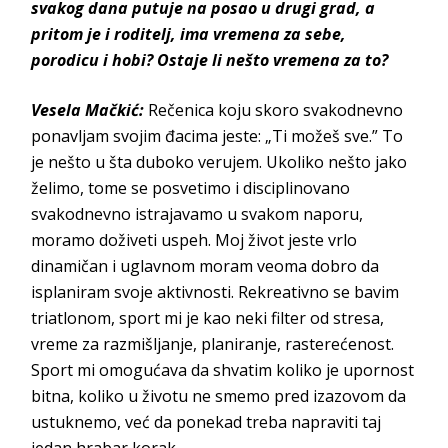
svakog dana putuje na posao u drugi grad, a
pritom je i roditelj, ima vremena za sebe,
porodicu i hobi? Ostaje li nešto vremena za to?
Vesela Mačkić:
Rečenica koju skoro svakodnevno
ponavljam svojim đacima jeste: „Ti možeš sve.” To
je nešto u šta duboko verujem. Ukoliko nešto jako
želimo, tome se posvetimo i disciplinovano
svakodnevno istrajavamo u svakom naporu,
moramo doživeti uspeh. Moj život jeste vrlo
dinamičan i uglavnom moram veoma dobro da
isplaniram svoje aktivnosti. Rekreativno se bavim
triatlonom, sport mi je kao neki filter od stresa,
vreme za razmišljanje, planiranje, rasterećenost.
Sport mi omogućava da shvatim koliko je upornost
bitna, koliko u životu ne smemo pred izazovom da
ustuknemo, već da ponekad treba napraviti taj
jedan hraba
r korak.