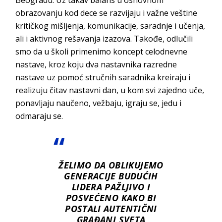
obrazovanju kod dece se razvijaju i važne veštine
kritičkog mišljenja, komunikacije, saradnje i učenja,
ali i aktivnog rešavanja izazova. Takođe, odlučili
smo da u školi primenimo koncept celodnevne
nastave, kroz koju dva nastavnika razredne
nastave uz pomoć stručnih saradnika kreiraju i
realizuju čitav nastavni dan, u kom svi zajedno uče,
ponavljaju naučeno, vežbaju, igraju se, jedu i
od
maraju se.
ŽELIMO DA OBLIKUJEMO
GENERACIJE BUDUĆIH
LIDERA PAŽLJIVO I
POSVEĆENO KAKO BI
POSTALI AUTENTIČNI
GRAĐANI SVETA