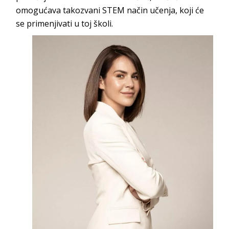
omogućava takozvani STEM način učenja, koji će
se primenjivati u
toj školi.