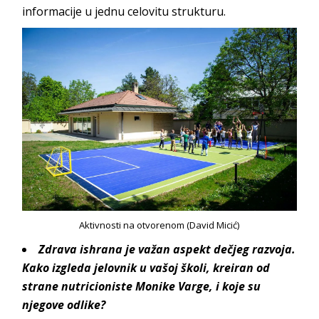
informacije u jednu celovitu
strukturu.
Aktivnosti na otvorenom (David Micić)
Zdrava ishrana je važan aspekt dečjeg razvoja.
Kako izgleda jelovnik u vašoj školi, kreiran od
strane nutricioniste Monike Varge, i koje su
njegove odlike?