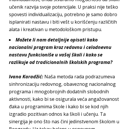
učenik razvija svoje potencijale. U praksi nije teško
spovesti individualizaciju, potrebno je samo dobro
isplanirati nastavu i biti vešt u korišćenju različitih
alata i kreativan u metodološkom
pristupu.
Možete li nam detaljnije opisati kako
nacionalni program kroz redovnu i celodnevnu
nastavu funkcioniše u vašoj školi i kako se
razlikuje od tradicionalnih školskih programa?
Ivana Karadžić:
Naša metoda rada podrazumeva
sinhronizaciju redovnog, obaveznog nacionalnog
programa i mnogobrojnih dodatnih slobodnih
aktivnosti, kako bi se osigurala veća angažovanost
đaka u programima škole i kako bi se kod njih
izgradio pozitivan odnos ka školi i učenju. Ta
sinergija je ono što nas čini jedinstvenom školom u
Beogradu. Uz takav balans u osnovnom