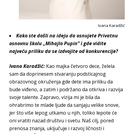
Ivana Karadžić
Kako ste došli na ideju da osnujete Privatnu
osnovnu školu „Mihajlo Pupin” i gde vidite
najveću priliku da se izdvojite od konkurencije?
Ivana Karadžić:
Kao majka četvoro dece, želela
sam da doprinesem stvaranju podsticajnog
obrazovnog okruženja gde dete ima priliku da
bude viđeno, a zatim i podržano da otkriva i razvija
svoje talente. Zapravo, vizija mi je bila da
ohrabrimo te mlade ljude da sanjaju velike snove,
jer što više lepog utkamo u njih, toliko lepote će
oni vratiti nazad društvu i svetu. Naš cilj, pored
prenosa znanja, uključuje i razvoj ličnosti i