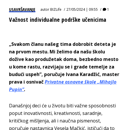
USAVRŠAVANJE
autor
BIZLife
27/05/2024 | 09:55
1
Važnost individualne podrške učenicima
„Svakom članu našeg tima dobrobit deteta je
na prvom mestu. Mi želimo da našu školu
dožive kao produžetak doma, bezbedno mesto
u kome rastu, razvijaju se i grade temelje za
budući uspeh”, poručuje
Ivana Karadžić
,
master
prava i
osnivač
Privatne osnovne škole „Mihajlo
Pupin”
.
Današnjoj deci će u životu biti važne sposobnosti
poput inovativnosti, kreativnosti, saradnje,
kritičkog mišljenja, ali i naučna pismenost,
poručuje
nastavnica
Vesela Mačkić
,
ističući da to