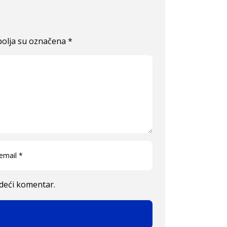
olja su označena
*
edeći komentar.