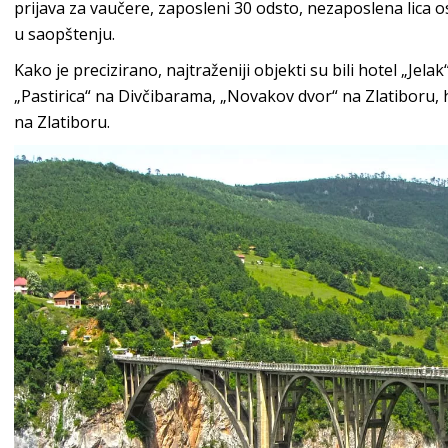
prijava za vaučere, zaposleni 30 odsto, nezaposlena lica 
u saopštenju.
Kako je precizirano, najtraženiji objekti su bili hotel „Jel
„Pastirica“ na Divčibarama, „Novakov dvor“ na Zlatiboru, h
na Zlatiboru.