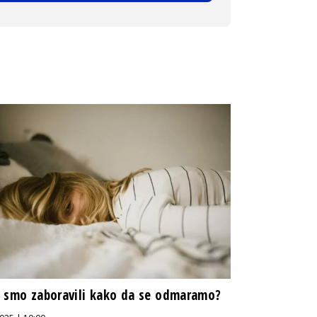
 smo zaboravili kako da se odmaramo?