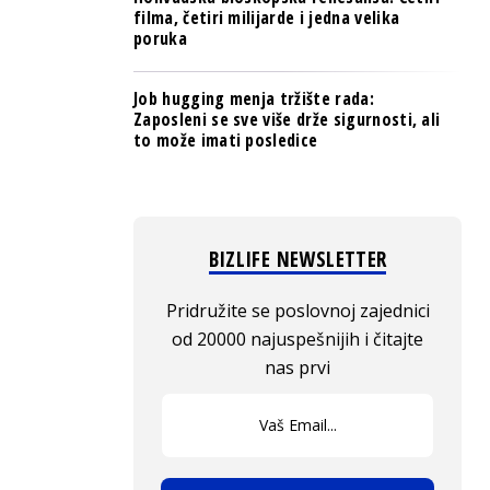
filma, četiri milijarde i jedna velika
poruka
Job hugging menja tržište rada:
Zaposleni se sve više drže sigurnosti, ali
to može imati posledice
BIZLIFE NEWSLETTER
Pridružite se poslovnoj zajednici
od 20000 najuspešnijih i čitajte
nas prvi