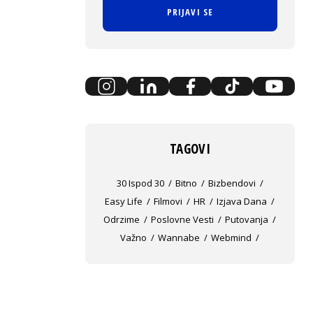
PRIJAVI SE
TAGOVI
30 Ispod 30
Bitno
Bizbendovi
Easy Life
Filmovi
HR
Izjava Dana
Odrzime
Poslovne Vesti
Putovanja
Važno
Wannabe
Webmind