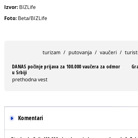
Izvor:
BIZLife
Foto:
Beta/BIZLife
turizam
/
putovanja
/
vaučeri
/
turist
DANAS počinje prijava za 100.000 vaučera za odmor
Gra
u Srbiji
prethodna vest
Komentari