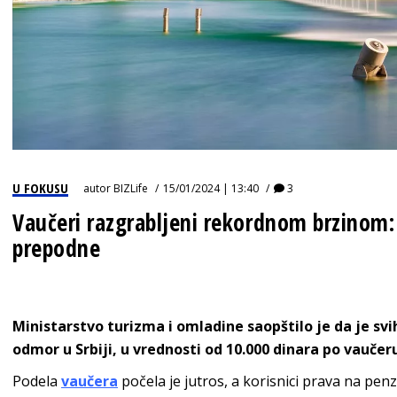
U FOKUSU
autor
BIZLife
15/01/2024 | 13:40
3
Vaučeri razgrabljeni rekordnom brzinom:
prepodne
Ministarstvo turizma i omladine saopštilo je da je sv
odmor u Srbiji, u vrednosti od 10.000 dinara po vauče
Podela
vaučera
počela je jutros, a korisnici prava na pe