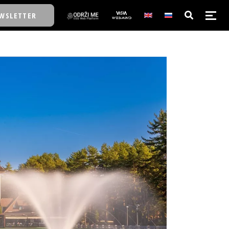
WSLETTER
E/SCHOOL
E/SCHOOL
A
A