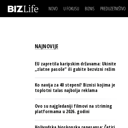
NOVO
U FOKUSU
BIZNIS
PREDUZETNIŠTVO
IZJAVA DANA
BIZNIS SCENA
VIDEO
REAL ESTATE
IZJAVA DANA
BIZNIS SCENA
BREND I KOMUNIKACI
VIDEO
REAL ESTATE
ESG & ENERGY
NAJNOVIJE
BREND I KOMUNIKACI
BANKE
ESG & ENERGY
OSIGURANJE
EU zapretila karipskim državama: Ukinite
BANKE
„zlatne pasoše“ ili gubite bezvizni režim
TECH I AI
OSIGURANJE
BIZNIS & SPORT
Ko navija za 40 stepeni? Biznisi kojima je
TECH I AI
toplotni talas najbolja reklama
PULS REGIONA
BIZNIS & SPORT
NOVO NA RAFU
Ovo su najgledaniji filmovi na striming
PULS REGIONA
platformama u 2026. godini
NOVO NA RAFU
Holivudska bioskopska renesansa: Četiri