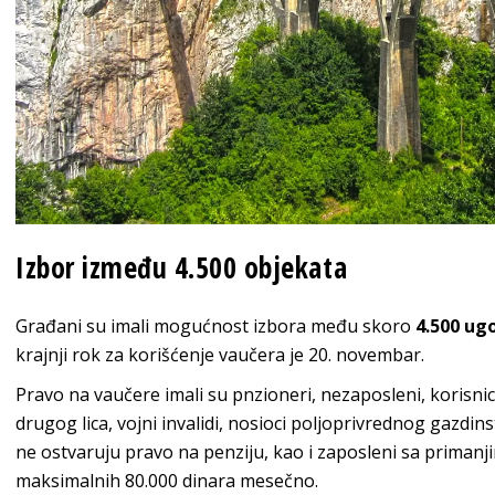
Izbor između 4.500 objekata
Građani su imali mogućnost izbora među skoro
4.500 ugo
krajnji rok za korišćenje vaučera je 20. novembar.
Pravo na vaučere imali su pnzioneri, nezaposleni, korisn
drugog lica, vojni invalidi, nosioci poljoprivrednog gazdinst
ne ostvaruju pravo na penziju, kao i zaposleni sa primanji
maksimalnih 80.000 dinara mesečno.