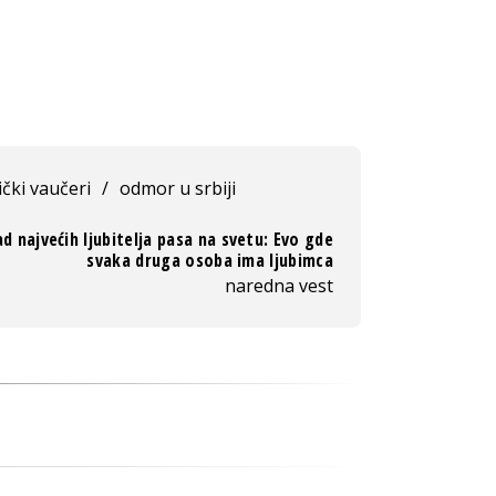
ički vaučeri
/
odmor u srbiji
d najvećih ljubitelja pasa na svetu: Evo gde
svaka druga osoba ima ljubimca
naredna vest