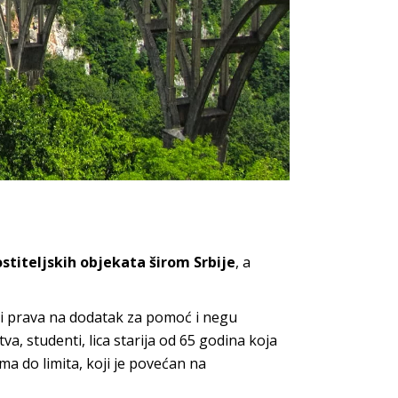
stiteljskih objekata širom Srbije
, a
ici prava na dodatak za pomoć i negu
va, studenti, lica starija od 65 godina koja
ma do limita, koji je povećan na