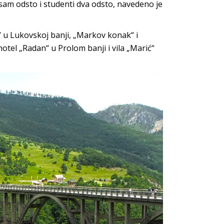
osam odsto i studenti dva odsto, navedeno je
ak“ u Lukovskoj banji, „Markov konak“ i
otel „Radan“ u Prolom banji i vila „Marić“