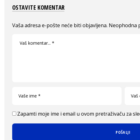
OSTAVITE KOMENTAR
Vaša adresa e-pošte neće biti objavljena.
Neophodna p
Zapamti moje ime i email u ovom pretraživaču za sl