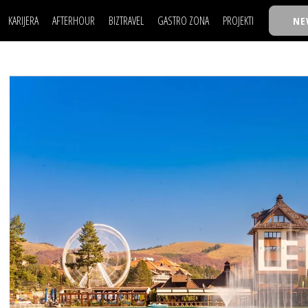
KARIJERA
AFTERHOUR
BIZTRAVEL
GASTRO ZONA
PROJEKTI
NE
POSAO
FILM I SCENA
NAJKOLEGA
LJUDI (HR)
KNJIGE
TASTY TALKS
POSAO
FILM I SCENA
NAJKOLEGA
JE
MOJ UGAO
AUTO SVET
30 ISPOD 30
LJUDI (HR)
KNJIGE
TASTY TALKS
USAVRŠAVANJE
STIL
BACK TO OFFIC
JE
MOJ UGAO
AUTO SVET
30 ISPOD 30
KNOW-HOW
WELLBEING
BIZBENDOVI
USAVRŠAVANJE
STIL
BACK TO OFFIC
BIZKOLEGIJUM
KNOW-HOW
WELLBEING
BIZBENDOVI
BMW BIZNIS LIG
BIZKOLEGIJUM
BIZLIFE WEEK
BMW BIZNIS LIG
IZJAVA GODINE
BIZLIFE WEEK
IZJAVA GODINE