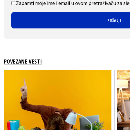
Zapamti moje ime i email u ovom pretraživaču za sl
POVEZANE VESTI