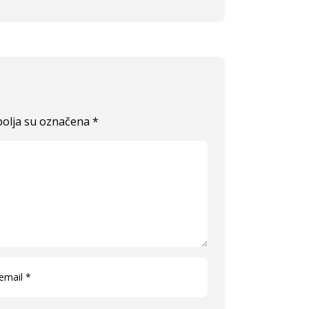
olja su označena
*