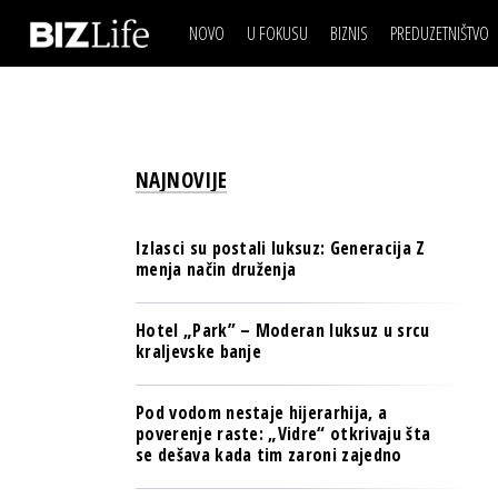
NOVO
U FOKUSU
BIZNIS
PREDUZETNIŠTVO
IZJAVA DANA
BIZNIS SCENA
VIDEO
REAL ESTATE
IZJAVA DANA
BIZNIS SCENA
BREND I KOMUNIKACI
VIDEO
REAL ESTATE
ESG & ENERGY
NAJNOVIJE
BREND I KOMUNIKACI
BANKE
ESG & ENERGY
OSIGURANJE
Izlasci su postali luksuz: Generacija Z
BANKE
menja način druženja
TECH I AI
OSIGURANJE
BIZNIS & SPORT
Hotel „Park” – Moderan luksuz u srcu
TECH I AI
kraljevske banje
PULS REGIONA
BIZNIS & SPORT
NOVO NA RAFU
Pod vodom nestaje hijerarhija, a
PULS REGIONA
poverenje raste: „Vidre“ otkrivaju šta
se dešava kada tim zaroni zajedno
NOVO NA RAFU