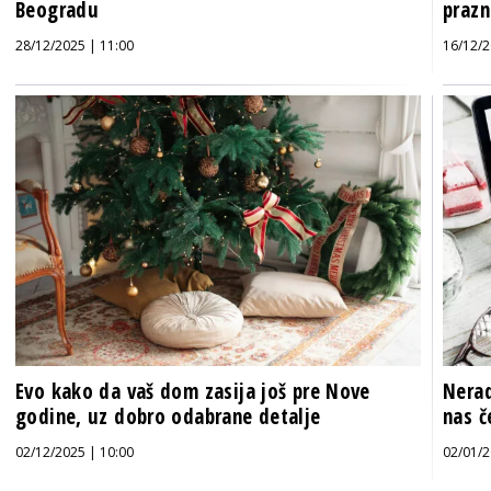
Beogradu
prazn
28/12/2025 | 11:00
16/12/2
Evo kako da vaš dom zasija još pre Nove
Nerad
godine, uz dobro odabrane detalje
nas č
02/12/2025 | 10:00
02/01/2