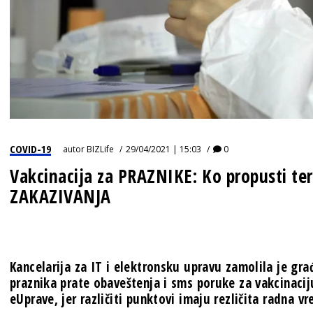
COVID-19
autor
BIZLife
29/04/2021 | 15:03
0
Vakcinacija za PRAZNIKE: Ko propusti t
ZAKAZIVANJA
Kancelarija za IT i elektronsku upravu zamolila je gr
praznika prate obaveštenja i sms poruke za vakcinaciju
eUprave, jer različiti punktovi imaju rezličita radna 