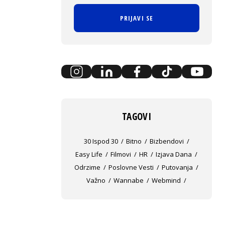
PRIJAVI SE
TAGOVI
30 Ispod 30
Bitno
Bizbendovi
Easy Life
Filmovi
HR
Izjava Dana
Odrzime
Poslovne Vesti
Putovanja
Važno
Wannabe
Webmind