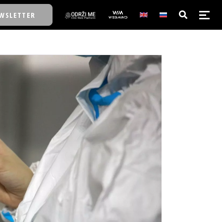
WSLETTER
E/SCHOOL
E/SCHOOL
A
A