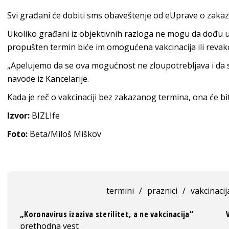
Svi građani će dobiti sms obaveštenje od eUprave o zakaza
Ukoliko građani iz objektivnih razloga ne mogu da dođu 
propušten termin biće im omogućena vakcinacija ili revakc
„Apelujemo da se ova mogućnost ne zloupotrebljava i da 
navode iz Kancelarije.
Kada je reč o vakcinaciji bez zakazanog termina, ona će bi
Izvor:
BIZLIfe
Foto:
Beta/Miloš Miškov
termini
/
praznici
/
vakcinacij
„Koronavirus izaziva sterilitet, a ne vakcinacija“
prethodna vest