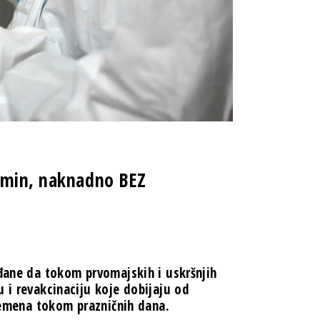
ermin, naknadno BEZ
ađane da tokom prvomajskih i uskršnjih
 i revakcinaciju koje dobijaju od
vremena tokom prazničnih dana.