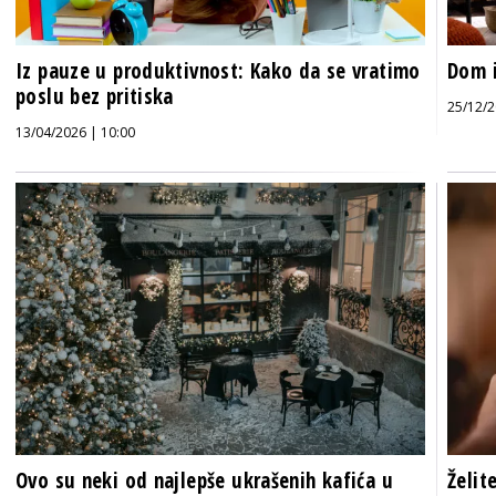
Iz pauze u produktivnost: Kako da se vratimo
Dom i
poslu bez pritiska
25/12/2
13/04/2026 | 10:00
Ovo su neki od najlepše ukrašenih kafića u
Želit