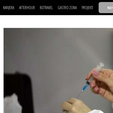
KARIJERA
AFTERHOUR
BIZTRAVEL
GASTRO ZONA
PROJEKTI
NE
POSAO
FILM I SCENA
NAJKOLEGA
LJUDI (HR)
KNJIGE
TASTY TALKS
POSAO
FILM I SCENA
NAJKOLEGA
JE
MOJ UGAO
AUTO SVET
30 ISPOD 30
LJUDI (HR)
KNJIGE
TASTY TALKS
USAVRŠAVANJE
STIL
BACK TO OFFIC
JE
MOJ UGAO
AUTO SVET
30 ISPOD 30
KNOW-HOW
WELLBEING
BIZBENDOVI
USAVRŠAVANJE
STIL
BACK TO OFFIC
BIZKOLEGIJUM
KNOW-HOW
WELLBEING
BIZBENDOVI
BMW BIZNIS LIG
BIZKOLEGIJUM
BIZLIFE WEEK
BMW BIZNIS LIG
IZJAVA GODINE
BIZLIFE WEEK
IZJAVA GODINE