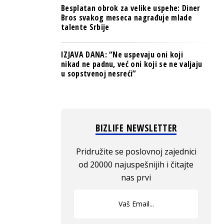
Besplatan obrok za velike uspehe: Diner
Bros svakog meseca nagrađuje mlade
talente Srbije
IZJAVA DANA: “Ne uspevaju oni koji
nikad ne padnu, već oni koji se ne valjaju
u sopstvenoj nesreći”
BIZLIFE NEWSLETTER
Pridružite se poslovnoj zajednici
od 20000 najuspešnijih i čitajte
nas prvi