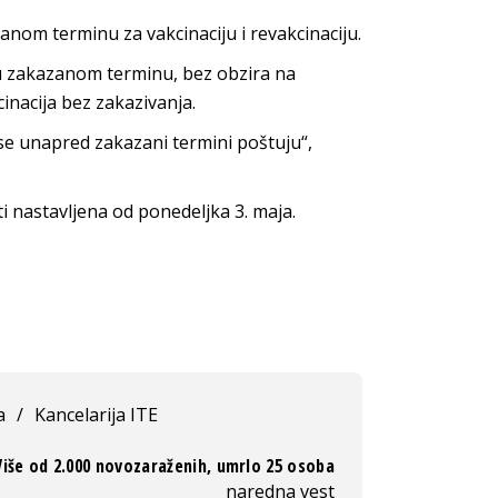
nom terminu za vakcinaciju i revakcinaciju.
u zakazanom terminu, bez obzira na
inacija bez zakazivanja.
se unapred zakazani termini poštuju“,
ti nastavljena od ponedeljka 3. maja.
a
/
Kancelarija ITE
Više od 2.000 novozaraženih, umrlo 25 osoba
naredna vest