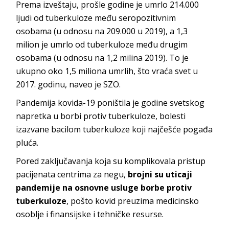
Prema izveštaju, prošle godine je umrlo 214.000
ljudi od tuberkuloze među seropozitivnim
osobama (u odnosu na 209.000 u 2019), a 1,3
milion je umrlo od tuberkuloze među drugim
osobama (u odnosu na 1,2 milina 2019). To je
ukupno oko 1,5 miliona umrlih, što vraća svet u
2017. godinu, naveo je SZO.
Pandemija kovida-19 poništila je godine svetskog
napretka u borbi protiv tuberkuloze, bolesti
izazvane bacilom tuberkuloze koji najčešće pogađa
pluća.
Pored zaključavanja koja su komplikovala pristup
pacijenata centrima za negu,
brojni su uticaji
pandemije na osnovne usluge borbe protiv
tuberkuloze
, pošto kovid preuzima medicinsko
osoblje i finansijske i tehničke resurse.