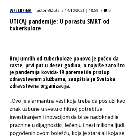
WELLBEING
autor
BIZLife
14/10/2021 | 18:58
0
UTICAJ pandemije: U porastu SMRT od
tuberkuloze
Broj umrlih od tuberkuloze ponovo je počeo da
raste, prvi put u deset godina, a najviše zato što
je pandemija kovida-19 poremetila pristup
zdravstvenim službama, saopštila je Svetska
zdravstvena organizacija.
„Ovo je alarmantna vest koja treba da posluži kao
znak uzbune u svetu o hitnoj potrebi za
investiranjem i inovacijom da bi se nadoknadile
praznine u dijagnostici, lečenju i nezi miliona ljudi
pogođenih ovom bolešću, koja je stara ali koja se