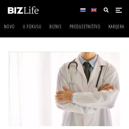
NOVO
U FOKUSU
BIZNIS
PREDUZETNIŠTVO
KARIJERA