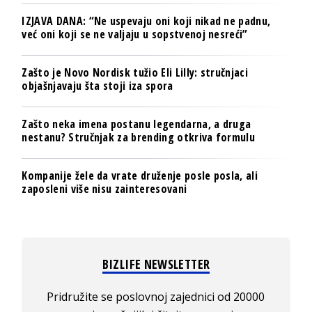
IZJAVA DANA: “Ne uspevaju oni koji nikad ne padnu,
već oni koji se ne valjaju u sopstvenoj nesreći”
Zašto je Novo Nordisk tužio Eli Lilly: stručnjaci
objašnjavaju šta stoji iza spora
Zašto neka imena postanu legendarna, a druga
nestanu? Stručnjak za brending otkriva formulu
Kompanije žele da vrate druženje posle posla, ali
zaposleni više nisu zainteresovani
BIZLIFE NEWSLETTER
Pridružite se poslovnoj zajednici od 20000