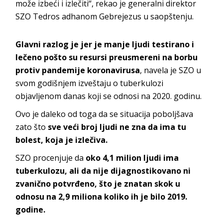
može izbeći i izlečiti“, rekao je generalni direktor
SZO Tedros adhanom Gebrejezus u saopštenju.
Glavni razlog je jer je manje ljudi testirano i
lečeno pošto su resursi preusmereni na borbu
protiv pandemije koronavirusa
, navela je SZO u
svom godišnjem izveštaju o tuberkulozi
objavljenom danas koji se odnosi na 2020. godinu.
Ovo je daleko od toga da se situacija poboljšava
zato što
sve veći broj ljudi ne zna da ima tu
bolest, koja je izlečiva.
SZO procenjuje da
oko 4,1 milion ljudi ima
tuberkulozu, ali da nije dijagnostikovano ni
zvanično potvrđeno, što je znatan skok u
odnosu na 2,9 miliona koliko ih je bilo 2019.
godine.