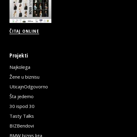
ČITAJ ONLINE
Projekti
Najkolega
Žene u biznisu
UticajnOdgovorno
Šta jedemo
30 ispod 30
Tasty Talks
BIZBendovi
BMW biznis liga