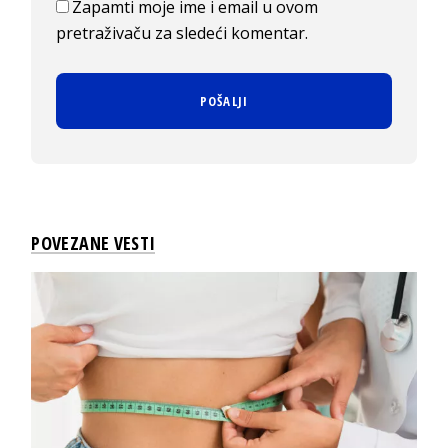
Zapamti moje ime i email u ovom
pretraživaču za sledeći komentar.
POVEZANE VESTI