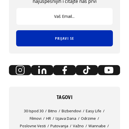
najuspešnijih i čitajte nas prvi
PRIJAVI SE
TAGOVI
30 Ispod 30
Bitno
Bizbendovi
Easy Life
Filmovi
HR
Izjava Dana
Odrzime
Poslovne Vesti
Putovanja
Važno
Wannabe