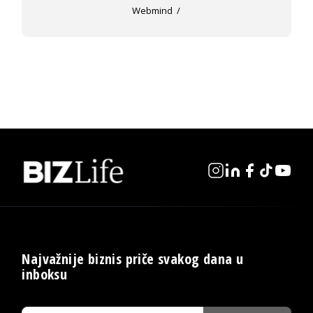
Webmind
Najvažnije biznis priče svakog dana u
inboksu