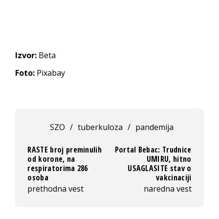
Izvor:
Beta
Foto:
Pixabay
SZO
/
tuberkuloza
/
pandemija
RASTE broj preminulih
Portal Bebac: Trudnice
od korone, na
UMIRU, hitno
respiratorima 286
USAGLASITE stav o
osoba
vakcinaciji
prethodna vest
naredna vest