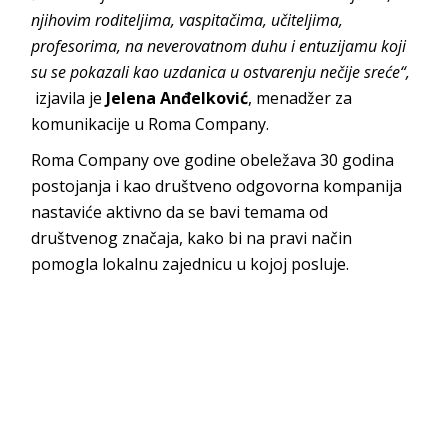
njihovim roditeljima, vaspitačima, učiteljima,
profesorima, na neverovatnom duhu i entuzijamu koji
su se pokazali kao uzdanica u ostvarenju nečije sreće“,
izjavila je
Jelena Anđelković
, menadžer za
komunikacije u Roma Company.
Roma Company ove godine obeležava 30 godina
postojanja i kao društveno odgovorna kompanija
nastaviće aktivno da se bavi temama od
društvenog značaja, kako bi na pravi način
pomogla lokalnu zajednicu u kojoj posluje.