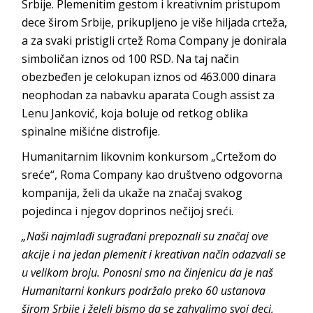
Srbije. Plemenitim gestom i kreativnim pristupom
dece širom Srbije, prikupljeno je više hiljada crteža,
a za svaki pristigli crtež Roma Company je donirala
simboličan iznos od 100 RSD. Na taj način
obezbeđen je celokupan iznos od 463.000 dinara
neophodan za nabavku aparata Cough assist za
Lenu Janković, koja boluje od retkog oblika
spinalne mišićne distrofije.
Humanitarnim likovnim konkursom „Crtežom do
sreće“, Roma Company kao društveno odgovorna
kompanija, želi da ukaže na značaj svakog
pojedinca i njegov doprinos nečijoj sreći.
„Naši najmlađi sugrađani prepoznali su značaj ove
akcije i na jedan plemenit i kreativan način odazvali se
u velikom broju. Ponosni smo na činjenicu da je naš
Humanitarni konkurs podržalo preko 60 ustanova
širom Srbije i želeli bismo da se zahvalimo svoj deci,