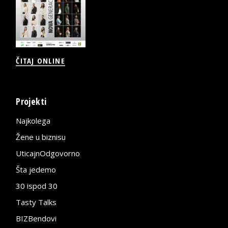
ČITAJ ONLINE
Projekti
Najkolega
Žene u biznisu
UticajnOdgovorno
Šta jedemo
30 ispod 30
Tasty Talks
BIZBendovi