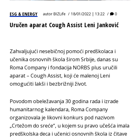
ESG & ENERGY
autor
BIZLife
18/01/2022 | 13:22
0
Uručen aparat Cough Assist Leni Janković
Zahvaljujući nesebičnoj pomoći predškolaca i
učenika osnovnih škola širom Srbije, danas su
Roma Company i fondacija NORBS plus uručili
aparat – Cough Assist, koji će malenoj Leni
omogućiti lakši i bezbrižniji život.
Povodom obeležavanja 30 godina rada i izrade
humanitarnog kalendara, Roma Company
organizovala je likovni konkurs pod nazivom
„Crtežom do sreće“, u kojem su pravo učešća imala
predškolska deca i učenici osnovnih škola iz čitave