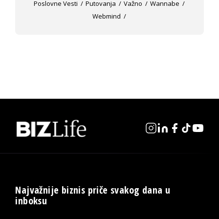
Poslovne Vesti
Putovanja
Važno
Wannabe
Webmind
Najvažnije biznis priče svakog dana u
inboksu