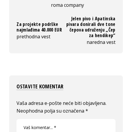
roma company
Jelen pivo i Apatinska
Za projekte podrške
pivara donirali dve tone
najmlađima 40.000 EUR
čepova udruženju „Čep
za hendikep“
prethodna vest
naredna vest
OSTAVITE KOMENTAR
Vaša adresa e-pošte neće biti objavljena.
Neophodna polja su označena
*