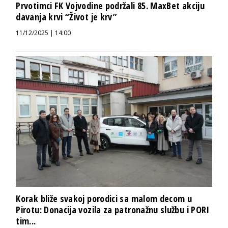
Prvotimci FK Vojvodine podržali 85. MaxBet akciju
davanja krvi “Život je krv”
11/12/2025 | 14:00
Korak bliže svakoj porodici sa malom decom u
Pirotu: Donacija vozila za patronažnu službu i PORI
tim...