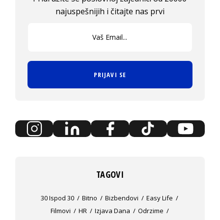
najuspešnijih i čitajte nas prvi
PRIJAVI SE
TAGOVI
30 Ispod 30
Bitno
Bizbendovi
Easy Life
Filmovi
HR
Izjava Dana
Odrzime