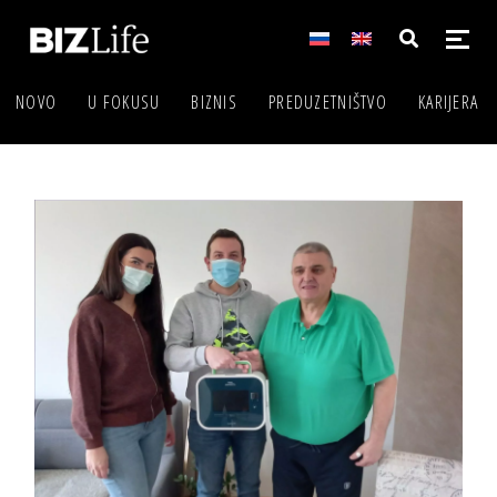
NOVO
U FOKUSU
BIZNIS
PREDUZETNIŠTVO
KARIJERA