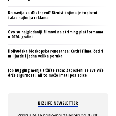
Ko navija za 40 stepeni? Biznisi kojima je toplotni
talas najbolja reklama
Ovo su najgledaniji filmovi na striming platformama
u 2026. godini
Holivudska bioskopska renesansa: Četiri filma, četiri
milijarde i jedna velika poruka
Job hugging menja tržište rada: Zaposleni se sve više
drže sigurnosti, ali to može imati posledice
BIZLIFE NEWSLETTER
Pridružite se poslovnoj zajednici od 20000