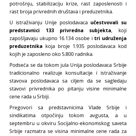
potrošnju, stabilizaciju krize, rast zaposlenosti i
rast broja privrednih društava i preduzetnika.
U istraživanju Unije poslodavaca
učestvovali su
predstavnici 133 privredna subjekta
, koji
zapošljavaju ukupno 16.134 osobe i
tri udruženja
preduzetnika
koja broje 1.935 poslodavaca kod
kojih je zaposleno oko 5.800 radnika.
Podseća se da tokom jula Unija poslodavaca Srbije
tradicionalno realizuje konsultacije i istraživanje
stavova poslodavaca sa ciljem da se sagledaju
stavovi privrednika po pitanju visine minimalne
cene rada u Srbiji.
Pregovori sa predstavnicima Vlade Srbije i
sindikatima otpočinju tokom avgusta, a u
septembru u okviru Socijalno-ekonomskog saveta
Srbije razmatra se visina minimalne cene rada za