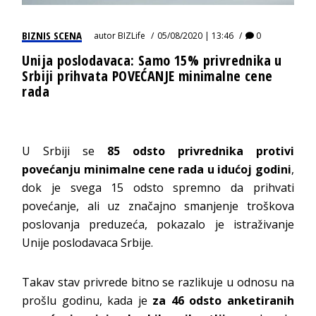
BIZNIS SCENA
autor
BIZLife
05/08/2020 | 13:46
0
Unija poslodavaca: Samo 15% privrednika u
Srbiji prihvata POVEĆANJE minimalne cene
rada
U Srbiji se
85 odsto privrednika protivi
povećanju minimalne cene rada u idućoj godini
,
dok je svega 15 odsto spremno da prihvati
povećanje, ali uz značajno smanjenje troškova
poslovanja preduzeća, pokazalo je istraživanje
Unije poslodavaca Srbije.
Takav stav privrede bitno se razlikuje u odnosu na
prošlu godinu, kada je
za 46 odsto anketiranih