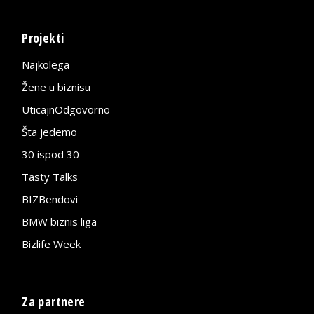
Projekti
Najkolega
Žene u biznisu
UticajnOdgovorno
Šta jedemo
30 ispod 30
Tasty Talks
BIZBendovi
BMW biznis liga
Bizlife Week
Za partnere