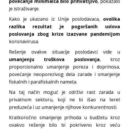
povećanje minimalca bilo prihvatljivo
, pokazalo
je istraživanje.
Kako je ukazano iz Unije poslodavaca,
ovolika
razlika rezultat je pogoršanih uslova
poslovanja zbog krize izazvane pandemijom
koronavirusa.
Rešenje ovakve situacije poslodavci vide u
umanjenju troškova poslovanja
, kroz
proporcionalno umanjenje poreza i doprinosa,
povećanje neoporezivog dela zarade i smanjenje
fiskalnih i parafiskalnih nameta.
Na taj način moguć je održivi rast zarada u
privatnom sektoru, koji ne bi išao na teret
preduzeća i uz umanjenje njihove konkurentnosti.
Kratkoročno smanjenje prihoda u budžetu kroz
ovakvo rešenje bilo bi pokriveno kroz veću