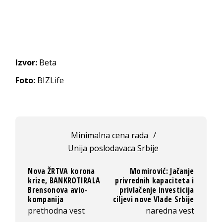
Izvor:
Beta
Foto:
BIZLife
Minimalna cena rada
/
Unija poslodavaca Srbije
Nova ŽRTVA korona
Momirović: Jačanje
krize, BANKROTIRALA
privrednih kapaciteta i
Brensonova avio-
privlačenje investicija
kompanija
ciljevi nove Vlade Srbije
prethodna vest
naredna vest