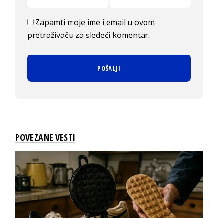
Zapamti moje ime i email u ovom
pretraživaču za sledeći komentar.
POVEZANE VESTI