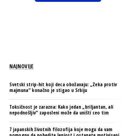
NAJNOVIJE
Svetski strip-hit koji deca obožavaju: „Zeka protiv
majmuna“ konačno je stigao u Srbiju
Toksičnost je zarazna: Kako jedan „briljantan, ali
nepodnošljiv“ zaposleni može da uništi ceo tim
7 japanskih životnih filozofija koje mogu da vam
pomognu da pobedite lenjost i ostanete motivisani