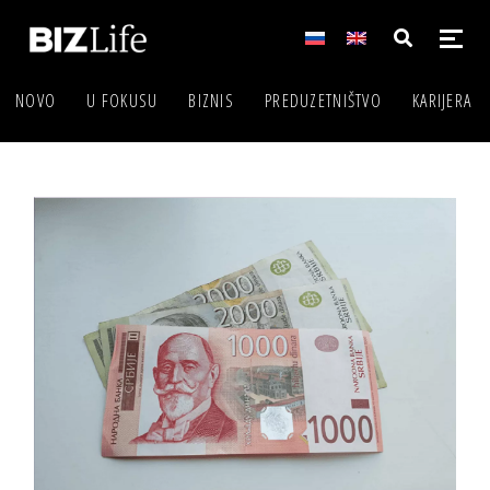
NOVO
U FOKUSU
BIZNIS
PREDUZETNIŠTVO
KARIJERA