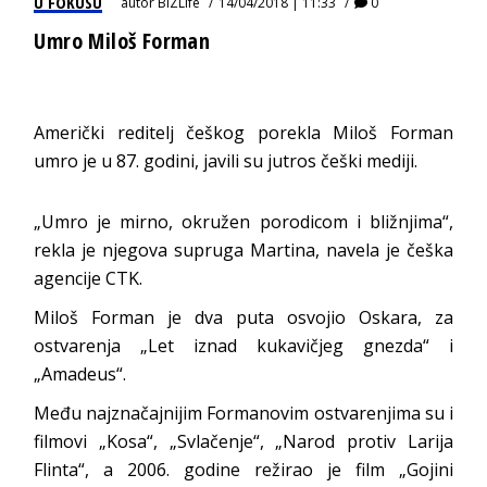
U FOKUSU
autor
BIZLife
14/04/2018 | 11:33
0
Umro Miloš Forman
Američki reditelj češkog porekla Miloš Forman
umro je u 87. godini, javili su jutros češki mediji.
„Umro je mirno, okružen porodicom i bližnjima“,
rekla je njegova supruga Martina, navela je češka
agencije CTK.
Miloš Forman je dva puta osvojio Oskara, za
ostvarenja „Let iznad kukavičjeg gnezda“ i
„Amadeus“.
Među najznačajnijim Formanovim ostvarenjima su i
filmovi „Kosa“, „Svlačenje“, „Narod protiv Larija
Flinta“, a 2006. godine režirao je film „Gojini