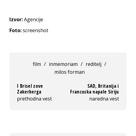
Izvor:
Agencije
Foto:
screenshot
film
/
inmemoriam
/
reditelj
/
milos forman
I Brisel zove
SAD, Britanija i
Zakerberga
Francuska napale Siriju
prethodna vest
naredna vest