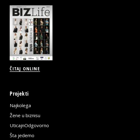
ČITAJ ONLINE
Projekti
Najkolega
Žene u biznisu
UticajnOdgovorno
Šta jedemo