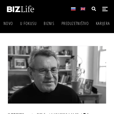
NOVO
U FOKUSU
BIZNIS
PREDUZETNIŠTVO
KARIJERA