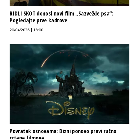
RIDLI SKOT donosi novi film „Sazvežđe psa“:
Pogledajte prve kadrove
20/04/2026 | 18:00
Povratak osnovama: Dizni ponovo pravi ručno
crtane filmove