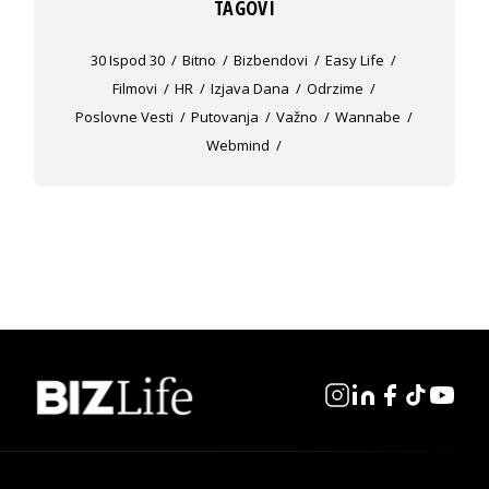
TAGOVI
30 Ispod 30
Bitno
Bizbendovi
Easy Life
Filmovi
HR
Izjava Dana
Odrzime
Poslovne Vesti
Putovanja
Važno
Wannabe
Webmind