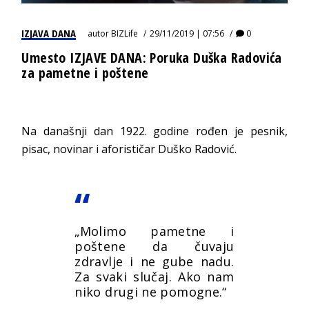
IZJAVA DANA
autor
BIZLife
29/11/2019 | 07:56
0
Umesto IZJAVE DANA: Poruka Duška Radovića
za pametne i poštene
Na današnji dan 1922. godine rođen je pesnik,
pisac, novinar i aforističar Duško Radović.
„Molimo pametne i
poštene da čuvaju
zdravlje i ne gube nadu.
Za svaki slučaj. Ako nam
niko drugi ne pomogne.“