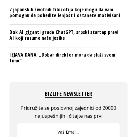
7 japanskih životnih filozofija koje mogu da vam
pomognu da pobedite lenjost i ostanete motivisani
Dok AI giganti grade ChatGPT, srpski startap pravi
AI koji razume naše jezike
IZJAVA DANA: „Dobar direktor mora da služi svom
timu“
BIZLIFE NEWSLETTER
Pridružite se poslovnoj zajednici od 20000
najuspešnijih i čitajte nas prvi