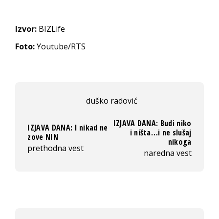
Izvor:
BIZLife
Foto:
Youtube/RTS
duško radović
IZJAVA DANA: Budi niko
IZJAVA DANA: I nikad ne
i ništa…i ne slušaj
zove NIN
nikoga
prethodna vest
naredna vest