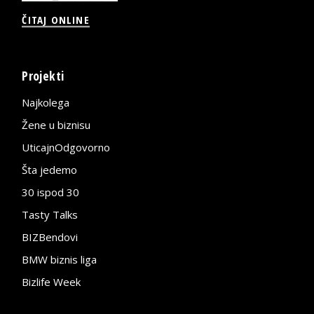
ČITAJ ONLINE
Projekti
Najkolega
Žene u biznisu
UticajnOdgovorno
Šta jedemo
30 ispod 30
Tasty Talks
BIZBendovi
BMW biznis liga
Bizlife Week