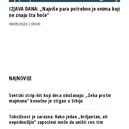
IZJAVA DANA: „Najviše para potrebno je onima koji
ne znaju šta hoće“
09/05/2026 | 09:00
NAJNOVIJE
Svetski strip-hit koji deca obožavaju: „Zeka protiv
majmuna“ konačno je stigao u Srbiju
Toksičnost je zarazna: Kako jedan „briljantan, ali
nepodnošljiv“ zaposleni može da uništi ceo tim