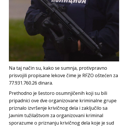
Na taj način su, kako se sumnja, protivpravno
prisvojili propisane lekove čime je RFZO oštećen za
77.931.760.26 dinara.
Prethodno je šestoro osumnjičenih koji su bili
pripadnici ove dve organizovane kriminalne grupe
priznalo izvršenje krivičnog dela i zaključilo sa
Javnim tužilaštvom za organizovani kriminal
sporazume o priznanju krivičnog dela koje je sud