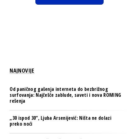
NAJNOVIJE
Od paničnog gašenja interneta do bezbrižnog
surfovanja: Najčešće zablude, saveti i nova ROMING
rešenja
„30 ispod 30“, Ljuba Arsenijević: Ništa ne dolazi
preko noći