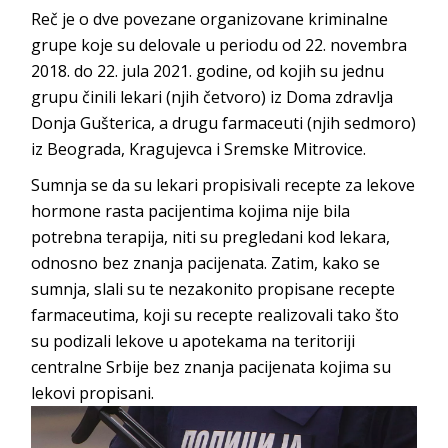
Reč je o dve povezane organizovane kriminalne
grupe koje su delovale u periodu od 22. novembra
2018. do 22. jula 2021. godine, od kojih su jednu
grupu činili lekari (njih četvoro) iz Doma zdravlja
Donja Gušterica, a drugu farmaceuti (njih sedmoro)
iz Beograda, Kragujevca i Sremske Mitrovice.
Sumnja se da su lekari propisivali recepte za lekove
hormone rasta pacijentima kojima nije bila
potrebna terapija, niti su pregledani kod lekara,
odnosno bez znanja pacijenata. Zatim, kako se
sumnja, slali su te nezakonito propisane recepte
farmaceutima, koji su recepte realizovali tako što
su podizali lekove u apotekama na teritoriji
centralne Srbije bez znanja pacijenata kojima su
lekovi propisani.