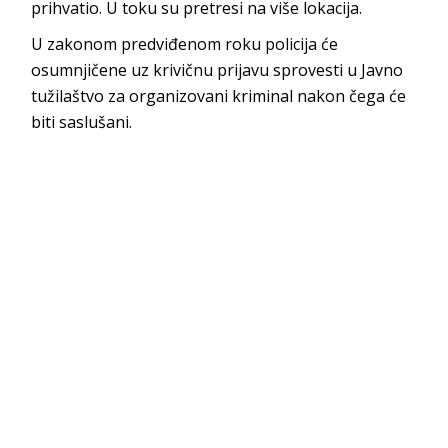
prihvatio. U toku su pretresi na više lokacija.
U zakonom predviđenom roku policija će
osumnjičene uz krivičnu prijavu sprovesti u Javno
tužilaštvo za organizovani kriminal nakon čega će
biti saslušani.