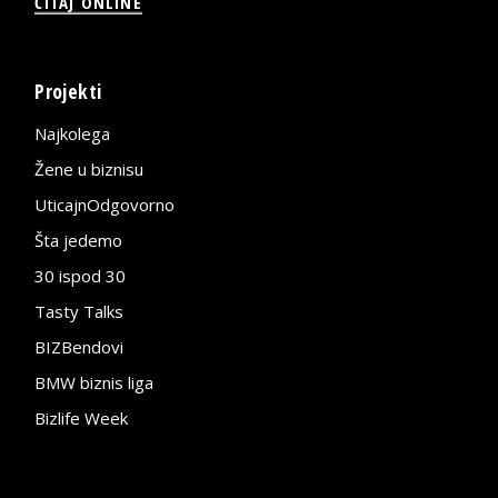
ČITAJ ONLINE
Projekti
Najkolega
Žene u biznisu
UticajnOdgovorno
Šta jedemo
30 ispod 30
Tasty Talks
BIZBendovi
BMW biznis liga
Bizlife Week