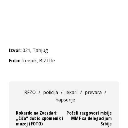
Izvor:
021, Tanjug
Foto:
freepik, BIZLIfe
RFZO
/
policija
/
lekari
/
prevara
/
hapsenje
Kokarde na Zvezdari:
Počeli razgovori misije
„Čiča“ dobio spomenik i
MMF sa delegacijom
muzej (FOTO)
Srbije