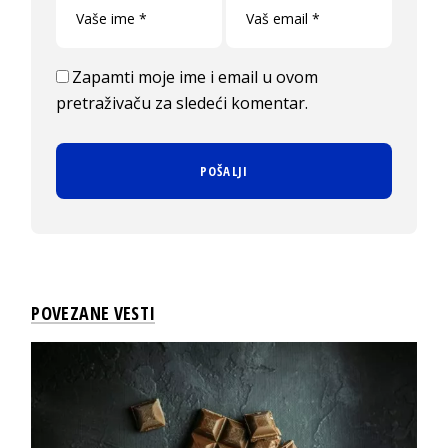
Zapamti moje ime i email u ovom
pretraživaču za sledeći komentar.
POVEZANE VESTI