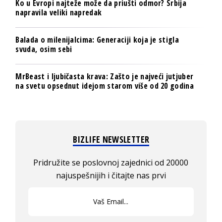
Ko u Evropi najteže može da priušti odmor? Srbija
napravila veliki napredak
Balada o milenijalcima: Generaciji koja je stigla
svuda, osim sebi
MrBeast i ljubičasta krava: Zašto je najveći jutjuber
na svetu opsednut idejom starom više od 20 godina
BIZLIFE NEWSLETTER
Pridružite se poslovnoj zajednici od 20000
najuspešnijih i čitajte nas prvi