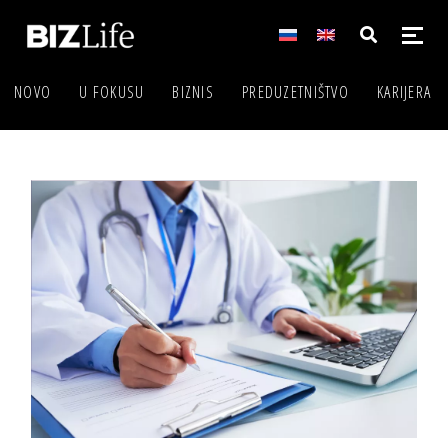
NOVO
U FOKUSU
BIZNIS
PREDUZETNIŠTVO
KARIJERA