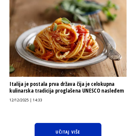
Italija je postala prva država čija je celokupna
kulinarska tradicija proglašena UNESCO nasleđem
12/12/2025 | 14:33
UČITAJ VIŠE