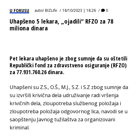
U FOKUSU
autor
BIZLife
18/10/2023 | 18:26
0
Uhapšeno 5 lekara, „ojadili“ RFZO za 78
miliona dinara
Pet lekara uhapšeno je zbog sumnje da su oštetili
Republički fond za zdravstveno osiguranje (RFZO)
za 77.931.760.26 dinara.
Uhapšeni su Z.S., O.Š., M.J., S.Z. i S.Z zbog sumnje da
su izvršili krivična dela udruživanje radi vršenja
krivičnih dela, zloupotreba službenog položaja i
zloupotreba položaja odgovornog lica, navodi se u
saopštenju Javnog tužilaštva za organizovani
kriminal.