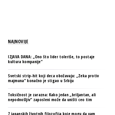
NAJNOVIJE
IZJAVA DANA: „Ono što lider toleriše, to postaje
kultura kompanije“
Svetski strip-hit koji deca obožavaju: „Zeka protiv
majmuna“ konačno je stigao u Srbiju
Toksičnost je zarazna: Kako jedan „briljantan, ali
nepodnošljiv“ zaposleni može da uništi ceo tim
7 japanskih životnih filozofija koje mogu da vam