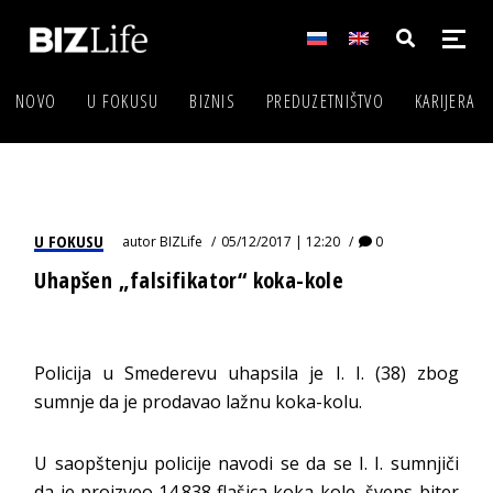
NOVO
U FOKUSU
BIZNIS
PREDUZETNIŠTVO
KARIJERA
U FOKUSU
autor
BIZLife
05/12/2017 | 12:20
0
Uhapšen „falsifikator“ koka-kole
Policija u Smederevu uhapsila je I. I. (38) zbog
sumnje da je prodavao lažnu koka-kolu.
U saopštenju policije navodi se da se I. I. sumnjiči
da je proizveo 14.838 flašica koka-kole, šveps biter