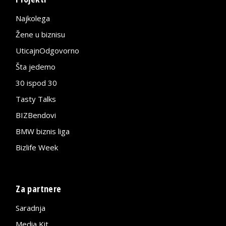
Najkolega
Žene u biznisu
UticajnOdgovorno
Šta jedemo
30 ispod 30
Tasty Talks
BIZBendovi
BMW biznis liga
Bizlife Week
Za partnere
Saradnja
Media Kit