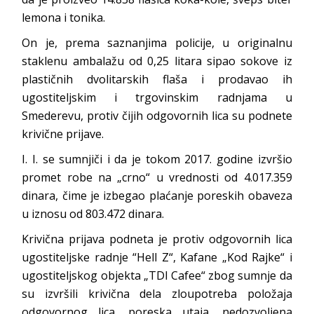
lemona i tonika.
On je, prema saznanjima policije, u originalnu
staklenu ambalažu od 0,25 litara sipao sokove iz
plastičnih dvolitarskih flaša i prodavao ih
ugostiteljskim i trgovinskim radnjama u
Smederevu, protiv čijih odgovornih lica su podnete
krivične prijave.
I. I. se sumnjiči i da je tokom 2017. godine izvršio
promet robe na „crno“ u vrednosti od 4.017.359
dinara, čime je izbegao plaćanje poreskih obaveza
u iznosu od 803.472 dinara.
Krivična prijava podneta je protiv odgovornih lica
ugostiteljske radnje “Hell Z“, Kafane „Kod Rajke“ i
ugostiteljskog objekta „TDI Cafee“ zbog sumnje da
su izvršili krivična dela zloupotreba položaja
odgovornog lica, poreska utaja, nedozvoljena