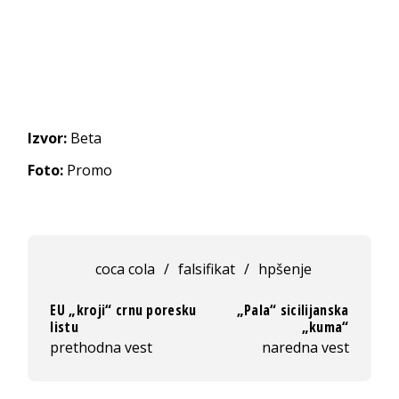
Izvor:
Beta
Foto:
Promo
coca cola
/
falsifikat
/
hpšenje
EU „kroji“ crnu poresku
„Pala“ sicilijanska
listu
„kuma“
prethodna vest
naredna vest