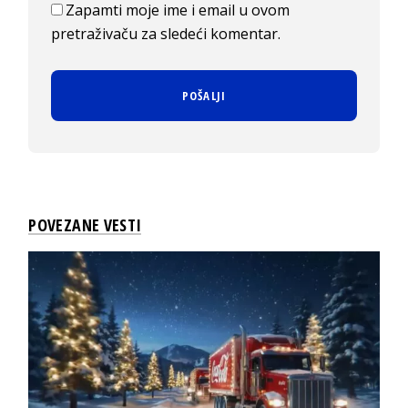
Zapamti moje ime i email u ovom
pretraživaču za sledeći komentar.
POVEZANE VESTI