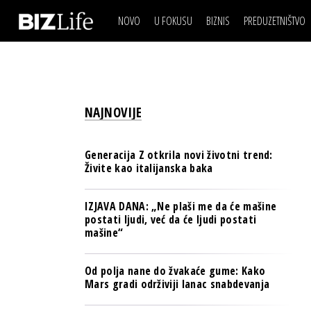
NOVO
U FOKUSU
BIZNIS
PREDUZETNIŠTVO
IZJAVA DANA
BIZNIS SCENA
VIDEO
REAL ESTATE
IZJAVA DANA
BIZNIS SCENA
BREND I KOMUNIKACI
VIDEO
REAL ESTATE
ESG & ENERGY
NAJNOVIJE
BREND I KOMUNIKACI
BANKE
ESG & ENERGY
OSIGURANJE
Generacija Z otkrila novi životni trend:
BANKE
Živite kao italijanska baka
TECH I AI
OSIGURANJE
BIZNIS & SPORT
IZJAVA DANA: „Ne plaši me da će mašine
TECH I AI
postati ljudi, već da će ljudi postati
PULS REGIONA
mašine“
BIZNIS & SPORT
NOVO NA RAFU
PULS REGIONA
Od polja nane do žvakaće gume: Kako
Mars gradi održiviji lanac snabdevanja
NOVO NA RAFU