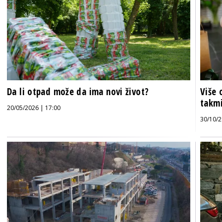
Da li otpad može da ima novi život?
Više 
takmi
20/05/2026 | 17:00
30/10/2