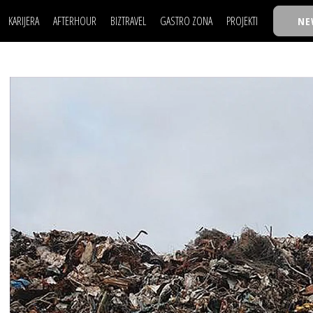
KARIJERA
AFTERHOUR
BIZTRAVEL
GASTRO ZONA
PROJEKTI
NE
POSAO
FILM I SCENA
NAJKOLEGA
LJUDI (HR)
KNJIGE
TASTY TALKS
POSAO
FILM I SCENA
NAJKOLEGA
JE
MOJ UGAO
AUTO SVET
30 ISPOD 30
LJUDI (HR)
KNJIGE
TASTY TALKS
USAVRŠAVANJE
STIL
BACK TO OFFIC
JE
MOJ UGAO
AUTO SVET
30 ISPOD 30
KNOW-HOW
WELLBEING
BIZBENDOVI
USAVRŠAVANJE
STIL
BACK TO OFFIC
BIZKOLEGIJUM
KNOW-HOW
WELLBEING
BIZBENDOVI
BMW BIZNIS LIG
BIZKOLEGIJUM
BIZLIFE WEEK
BMW BIZNIS LIG
IZJAVA GODINE
BIZLIFE WEEK
IZJAVA GODINE