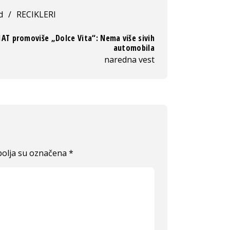
d
/
RECIKLERI
IAT promoviše „Dolce Vita“: Nema više sivih
automobila
naredna vest
olja su označena
*