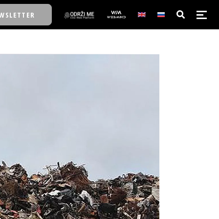
WSLETTER
E/SCHOOL
E/SCHOOL
A
A