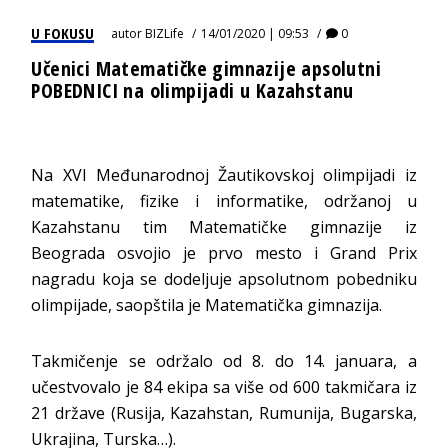
U FOKUSU
autor
BIZLife
14/01/2020 | 09:53
0
Učenici Matematičke gimnazije apsolutni
POBEDNICI na olimpijadi u Kazahstanu
Na XVI Međunarodnoj Žautikovskoj olimpijadi iz
matematike, fizike i informatike, održanoj u
Kazahstanu tim Matematičke gimnazije iz
Beograda osvojio je prvo mesto i Grand Prix
nagradu koja se dodeljuje apsolutnom pobedniku
olimpijade, saopštila je Matematička gimnazija.
Takmičenje se održalo od 8. do 14. januara, a
učestvovalo je 84 ekipa sa više od 600 takmičara iz
21 države (Rusija, Kazahstan, Rumunija, Bugarska,
Ukrajina, Turska…).