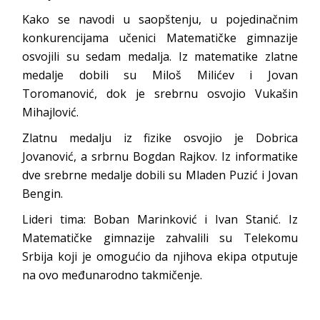
Kako se navodi u saopštenju, u pojedinačnim
konkurencijama učenici Matematičke gimnazije
osvojili su sedam medalja. Iz matematike zlatne
medalje dobili su Miloš Milićev i Jovan
Toromanović, dok je srebrnu osvojio Vukašin
Mihajlović.
Zlatnu medalju iz fizike osvojio je Dobrica
Jovanović, a srbrnu Bogdan Rajkov. Iz informatike
dve srebrne medalje dobili su Mladen Puzić i Jovan
Bengin.
Lideri tima: Boban Marinković i Ivan Stanić. Iz
Matematičke gimnazije zahvalili su Telekomu
Srbija koji je omogućio da njihova ekipa otputuje
na ovo međunarodno takmičenje.