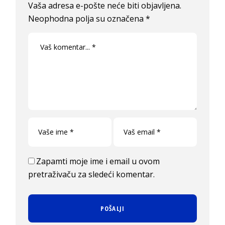
Vaša adresa e-pošte neće biti objavljena.
Neophodna polja su označena
*
Zapamti moje ime i email u ovom
pretraživaču za sledeći komentar.