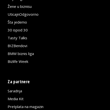
Žene u biznisu
UticajnOdgovorno
Šta jedemo
30 ispod 30
Tasty Talks
BIZBendovi
BMW biznis liga
Bizlife Week
Za partnere
Saradnja
Media Kit
Pretplata na magazin