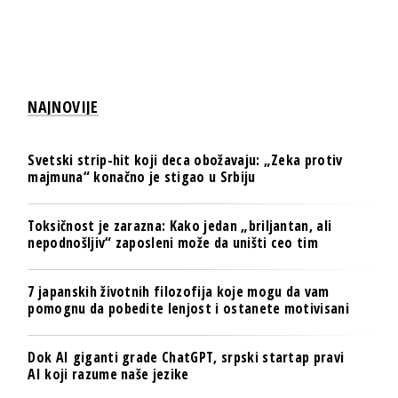
NAJNOVIJE
Svetski strip-hit koji deca obožavaju: „Zeka protiv
majmuna“ konačno je stigao u Srbiju
Toksičnost je zarazna: Kako jedan „briljantan, ali
nepodnošljiv“ zaposleni može da uništi ceo tim
7 japanskih životnih filozofija koje mogu da vam
pomognu da pobedite lenjost i ostanete motivisani
Dok AI giganti grade ChatGPT, srpski startap pravi
AI koji razume naše jezike