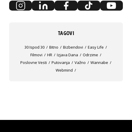
TAGOVI
30 Ispod 30
Bitno
Bizbendovi
Easy Life
Filmovi
HR
Izjava Dana
Odrzime
Poslovne Vesti
Putovanja
Važno
Wannabe
Webmind