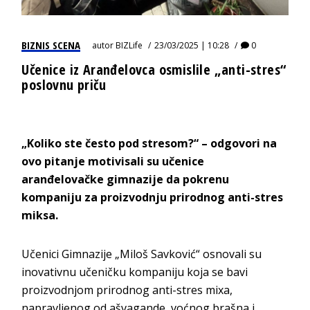
BIZNIS SCENA
autor
BIZLife
23/03/2025 | 10:28
0
Učenice iz Aranđelovca osmislile „anti-stres“
poslovnu priču
„Koliko ste često pod stresom?“ – odgovori na
ovo pitanje motivisali su učenice
aranđelovačke gimnazije da pokrenu
kompaniju za proizvodnju prirodnog anti-stres
miksa.
Učenici Gimnazije „Miloš Savković“ osnovali su
inovativnu učeničku kompaniju koja se bavi
proizvodnjom prirodnog anti-stres mixa,
napravljenog od ašvagande, voćnog brašna i