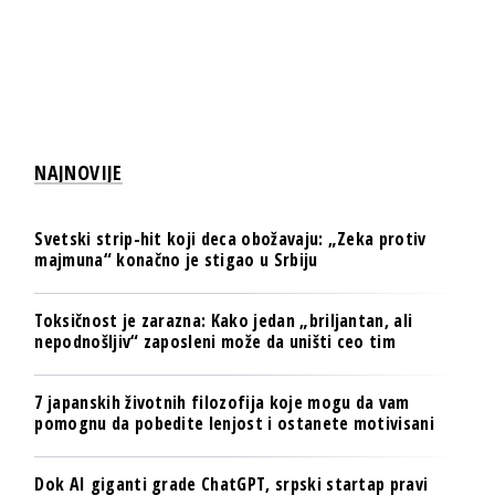
NAJNOVIJE
Svetski strip-hit koji deca obožavaju: „Zeka protiv
majmuna“ konačno je stigao u Srbiju
Toksičnost je zarazna: Kako jedan „briljantan, ali
nepodnošljiv“ zaposleni može da uništi ceo tim
7 japanskih životnih filozofija koje mogu da vam
pomognu da pobedite lenjost i ostanete motivisani
Dok AI giganti grade ChatGPT, srpski startap pravi