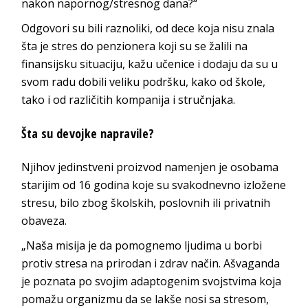
nakon napornog/stresnog dana?“
Odgovori su bili raznoliki, od dece koja nisu znala
šta je stres do penzionera koji su se žalili na
finansijsku situaciju, kažu učenice i dodaju da su u
svom radu dobili veliku podršku, kako od škole,
tako i od različitih kompanija i stručnjaka.
Šta su devojke napravile?
Njihov jedinstveni proizvod namenjen je osobama
starijim od 16 godina koje su svakodnevno izložene
stresu, bilo zbog školskih, poslovnih ili privatnih
obaveza.
„Naša misija je da pomognemo ljudima u borbi
protiv stresa na prirodan i zdrav način. Ašvaganda
je poznata po svojim adaptogenim svojstvima koja
pomažu organizmu da se lakše nosi sa stresom,