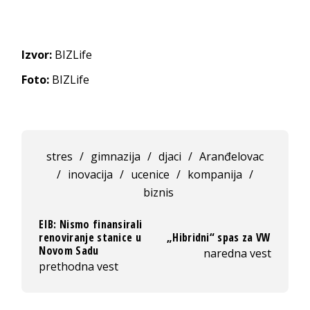
Izvor:
BIZLife
Foto:
BIZLife
stres
/
gimnazija
/
djaci
/
Aranđelovac
/
inovacija
/
ucenice
/
kompanija
/
biznis
EIB: Nismo finansirali
renoviranje stanice u
„Hibridni“ spas za VW
Novom Sadu
naredna vest
prethodna vest