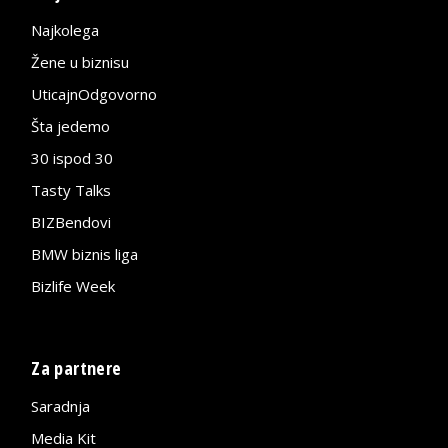
Najkolega
Žene u biznisu
UticajnOdgovorno
Šta jedemo
30 ispod 30
Tasty Talks
BIZBendovi
BMW biznis liga
Bizlife Week
Za partnere
Saradnja
Media Kit