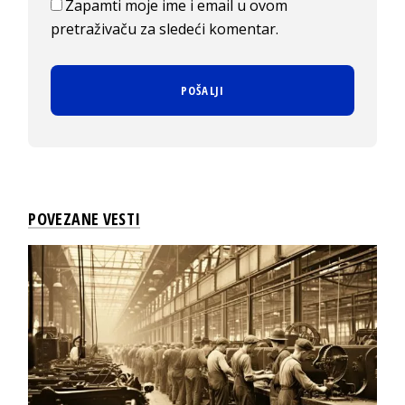
Zapamti moje ime i email u ovom
pretraživaču za sledeći komentar.
POVEZANE VESTI