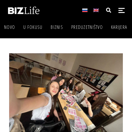
NOVO
U FOKUSU
BIZNIS
PREDUZETNIŠTVO
KARIJERA