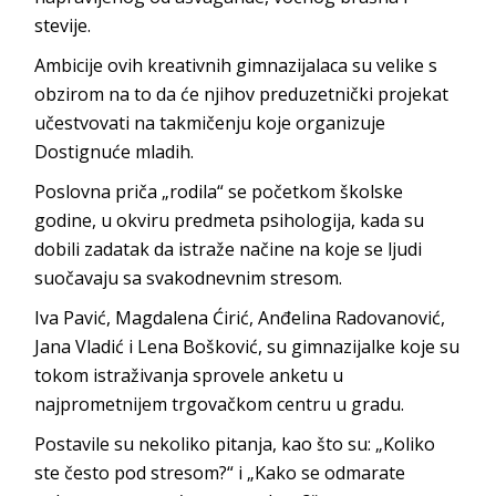
stevije.
Ambicije ovih kreativnih gimnazijalaca su velike s
obzirom na to da će njihov preduzetnički projekat
učestvovati na takmičenju koje organizuje
Dostignuće mladih.
Poslovna priča „rodila“ se početkom školske
godine, u okviru predmeta psihologija, kada su
dobili zadatak da istraže načine na koje se ljudi
suočavaju sa svakodnevnim stresom.
Iva Pavić, Magdalena Ćirić, Anđelina Radovanović,
Jana Vladić i Lena Bošković, su gimnazijalke koje su
tokom istraživanja sprovele anketu u
najprometnijem trgovačkom centru u gradu.
Postavile su nekoliko pitanja, kao što su: „Koliko
ste često pod stresom?“ i „Kako se odmarate