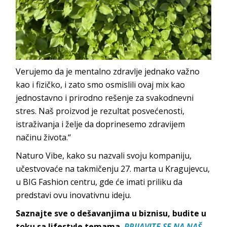
Verujemo da je mentalno zdravlje jednako važno
kao i fizičko, i zato smo osmislili ovaj mix kao
jednostavno i prirodno rešenje za svakodnevni
stres. Naš proizvod je rezultat posvećenosti,
istraživanja i želje da doprinesemo zdravijem
načinu života.“
Naturo Vibe, kako su nazvali svoju kompaniju,
učestvovaće na takmičenju 27. marta u Kragujevcu,
u BIG Fashion centru, gde će imati priliku da
predstavi ovu inovativnu ideju.
Saznajte sve o dešavanjima u biznisu, budite u
toku sa lifestyle temama.
PRIJAVITE SE NA NAŠ