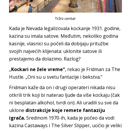
Tržni centar
Kada je Nevada legalizovala kockanje 1931. godine,
kazina su imala satove. Međutim, nekoliko godina
kasnije, vlasnici su počeli da dobijaju pritužbe
svojih najvećih klijenata: uklonite satove ili
prestajemo da dolazimo. Razlog?
„
Kockari ne žele vreme“
, rekao je Fridman za The
Hustle. „Oni su u svetu fantazije i bekstva.“
Fridman kaže da on i drugi operateri nikada nisu
otkrili trik koji bi naterao ljude da više kockaju (čak
ni besplatan alkohol, tvrdi on). Ali uradili su sve da
uklone
distrakcije koje remete fantaziju
igrača.
Sredinom 1970-ih, kada je počeo da vodi
kazina Castaways i The Silver Slipper, uočio je veliki