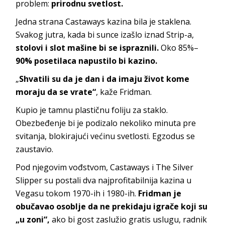
problem:
prirodnu svetlost.
Jedna strana Castaways kazina bila je staklena.
Svakog jutra, kada bi sunce izašlo iznad Strip-a,
stolovi i slot mašine bi se ispraznili.
Oko 85%–
90% posetilaca napustilo bi kazino.
„
Shvatili su da je dan i da imaju život kome
moraju da se vrate“
, kaže Fridman.
Kupio je tamnu plastičnu foliju za staklo.
Obezbeđenje bi je podizalo nekoliko minuta pre
svitanja, blokirajući većinu svetlosti. Egzodus se
zaustavio.
Pod njegovim vođstvom, Castaways i The Silver
Slipper su postali dva najprofitabilnija kazina u
Vegasu tokom 1970-ih i 1980-ih.
Fridman je
obučavao osoblje da ne prekidaju igrače koji su
„u zoni“,
ako bi gost zaslužio gratis uslugu, radnik