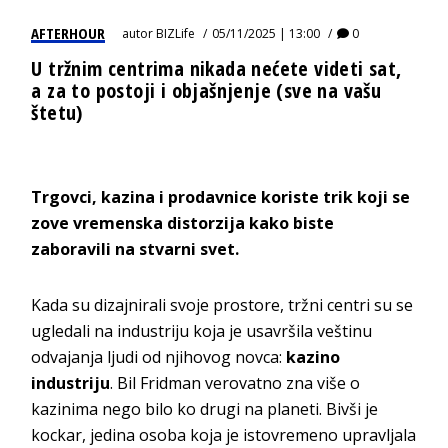
AFTERHOUR
autor
BIZLife
05/11/2025 | 13:00
0
U tržnim centrima nikada nećete videti sat,
a za to postoji i objašnjenje (sve na vašu
štetu)
Trgovci, kazina i prodavnice koriste trik koji se
zove vremenska distorzija kako biste
zaboravili na stvarni svet.
Kada su dizajnirali svoje prostore, tržni centri su se
ugledali na industriju koja je usavršila veštinu
odvajanja ljudi od njihovog novca:
kazino
industriju
. Bil Fridman verovatno zna više o
kazinima nego bilo ko drugi na planeti. Bivši je
kockar, jedina osoba koja je istovremeno upravljala