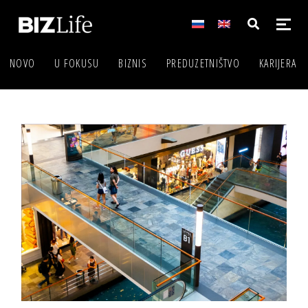
NOVO
U FOKUSU
BIZNIS
PREDUZETNIŠTVO
KARIJERA