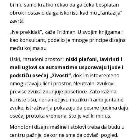
bi mu samo kratko rekao da ga čeka besplatan
obrok i ostavio da ga iskoristi kad mu „fantazija“
završi.
„Ne prekidaš“, kaže Fridman. U svojim knjigama i
kao konsultant, podelio je mnoge principe dizajna
među kojima su:
Uski, razuđeni prostori:
niski plafoni, lavirinti i
mali uglovi sa automatima usporavaju ljude i
podstiču osećaj „živosti“
, dok im istovremeno
omogućavaju lični prostor. Neutralni zvukovi:
previše zvuka zbunjuje posetioce. Zato kazina
koriste tišu, nenametljivu muziku ili ambijentalne
zvuke, istraživanja pokazuju da pesme ljudima daju
osećaj protoka vremena, što je veliki minus.
Monotoni dizajn: mašine i stolovi treba da budu u
centru pažnje; dekor ne sme da odvlači pogled.