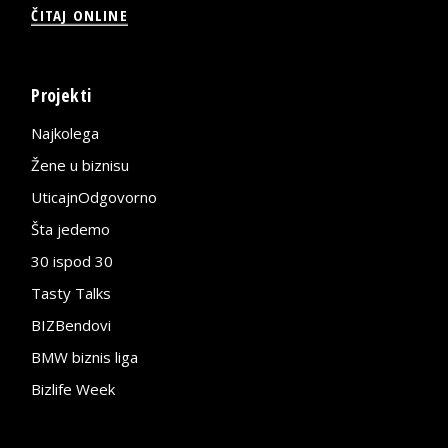
ČITAJ ONLINE
Projekti
Najkolega
Žene u biznisu
UticajnOdgovorno
Šta jedemo
30 ispod 30
Tasty Talks
BIZBendovi
BMW biznis liga
Bizlife Week