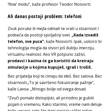
‘flow’ modu“, kaže profesor Teodor Nosvorti.
Ali danas postoji problem: telefoni
Zvuk poruke ili mejla odmah te vrati u stvarnost i
podseća da postoji spoljašnji svet.
„Kada izvadiš
telefon, sve puca“
, kaže Nosvorti. Ipak, uskoro bi
tehnologija mogla da stvori još dublju imerziju,
virtualnu realnost. Ako VR potpuno zaživi,
prodavci i kazina će ga koristiti da kreiraju
simulacije u kojima kupuješ, igraš i trošiš.
Bez prijatelja koji te cimaju da ideš. Bez satova. Bez
stvarnosti.„To je savršeno fokusiranje pažnje“,
kaže Lavoa. „Mnogo bolje od svega dosad.
“Zvuči pomalo distopijski, ali prirodno je gubiti
pojam o vremenu. Kako starimo, vreme nam deluje
brže upravo zato što dani postaju slični jedan