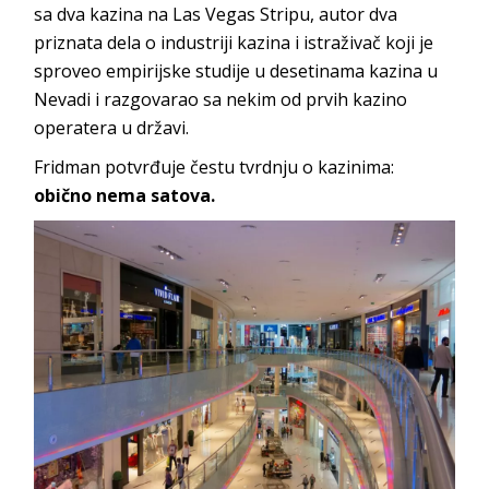
sa dva kazina na Las Vegas Stripu, autor dva
priznata dela o industriji kazina i istraživač koji je
sproveo empirijske studije u desetinama kazina u
Nevadi i razgovarao sa nekim od prvih kazino
operatera u državi.
Fridman potvrđuje čestu tvrdnju o kazinima:
obično nema satova.