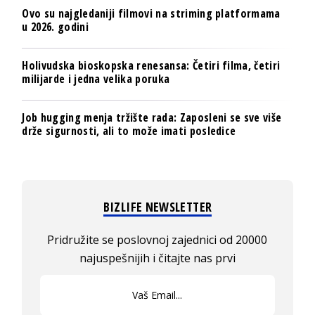
Ovo su najgledaniji filmovi na striming platformama
u 2026. godini
Holivudska bioskopska renesansa: Četiri filma, četiri
milijarde i jedna velika poruka
Job hugging menja tržište rada: Zaposleni se sve više
drže sigurnosti, ali to može imati posledice
BIZLIFE NEWSLETTER
Pridružite se poslovnoj zajednici od 20000
najuspešnijih i čitajte nas prvi