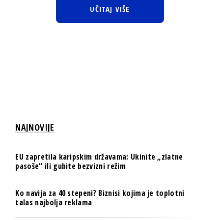
UČITAJ VIŠE
NAJNOVIJE
EU zapretila karipskim državama: Ukinite „zlatne
pasoše“ ili gubite bezvizni režim
Ko navija za 40 stepeni? Biznisi kojima je toplotni
talas najbolja reklama