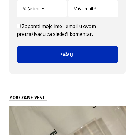
Zapamti moje ime i email u ovom
pretraživaču za sledeći komentar.
POVEZANE VESTI