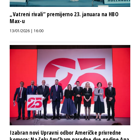
„Vatreni rivali“ premijerno 23. januara na HBO
Max-u
13/01/2026 | 16:00
Izabran novi Upravni odbor Američke privredne
komore: Na čelu AmCham naredne dve godine Ana