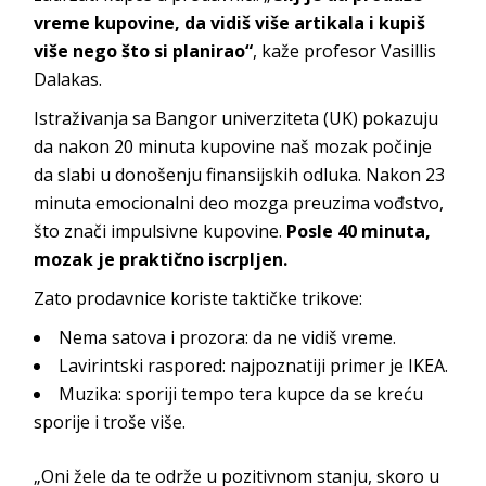
vreme kupovine, da vidiš više artikala i kupiš
više nego što si planirao“
, kaže profesor Vasillis
Dalakas.
Istraživanja sa Bangor univerziteta (UK) pokazuju
da nakon 20 minuta kupovine naš mozak počinje
da slabi u donošenju finansijskih odluka. Nakon 23
minuta emocionalni deo mozga preuzima vođstvo,
što znači impulsivne kupovine.
Posle 40 minuta,
mozak je praktično iscrpljen.
Zato prodavnice koriste taktičke trikove:
Nema satova i prozora: da ne vidiš vreme.
Lavirintski raspored: najpoznatiji primer je IKEA.
Muzika: sporiji tempo tera kupce da se kreću
sporije i troše više.
„Oni žele da te održe u pozitivnom stanju, skoro u