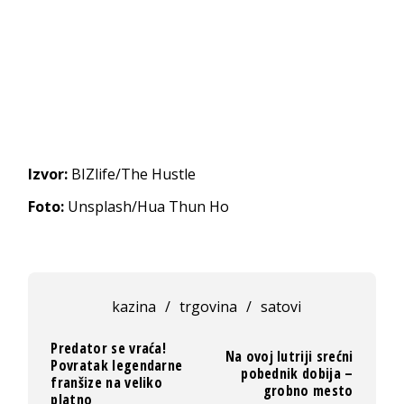
Izvor:
BIZlife/The Hustle
Foto:
Unsplash/Hua Thun Ho
kazina
/
trgovina
/
satovi
Predator se vraća!
Na ovoj lutriji srećni
Povratak legendarne
pobednik dobija –
franšize na veliko
grobno mesto
platno