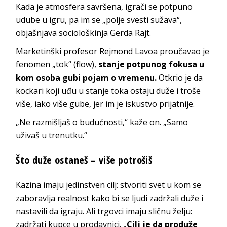
Kada je atmosfera savršena, igrači se potpuno
udube u igru, pa im se „polje svesti sužava“,
objašnjava sociološkinja Gerda Rajt.
Marketinški profesor Rejmond Lavoa proučavao je
fenomen „tok“ (flow),
stanje potpunog fokusa u
kom osoba gubi pojam o vremenu.
Otkrio je da
kockari koji uđu u stanje toka ostaju duže i troše
više, iako više gube, jer im je iskustvo prijatnije.
„Ne razmišljaš o budućnosti,“ kaže on. „Samo
uživaš u trenutku.“
Što duže ostaneš – više potrošiš
Kazina imaju jedinstven cilj: stvoriti svet u kom se
zaboravlja realnost kako bi se ljudi zadržali duže i
nastavili da igraju. Ali trgovci imaju sličnu želju:
zadržati kupce u prodavnici. „
Cilj je da produže