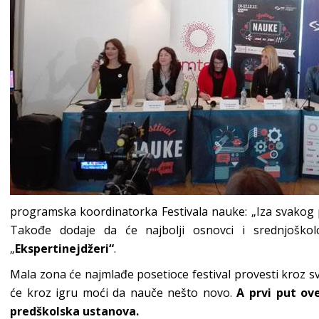
programska koordinatorka Festivala nauke: „Iza svakog p
Takođe dodaje da će najbolji osnovci i srednjoškolc
„
Ekspertinejdžeri“
.
Mala zona će najmlađe posetioce festival provesti kroz 
će kroz igru moći da nauče nešto novo.
A prvi put ov
predškolska ustanova.