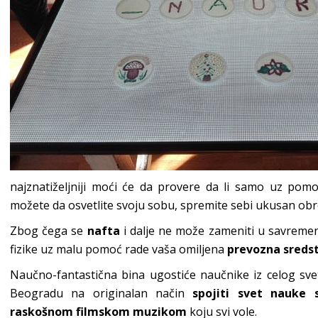
najznatiželjniji moći će da provere da li samo uz po
možete da osvetlite svoju sobu, spremite sebi ukusan obro
Zbog čega se
nafta
i dalje ne može zameniti u savreme
fizike uz malu pomoć rade vaša omiljena
prevozna sreds
Naučno-fantastična bina ugostiće naučnike iz celog svet
Beogradu na originalan način
spojiti svet nauke 
raskošnom filmskom muzikom
koju svi vole.