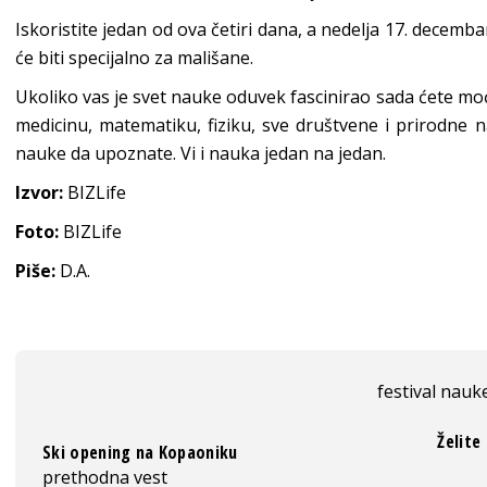
Iskoristite jedan od ova četiri dana, a nedelja 17. decemb
će biti specijalno za mališane.
Ukoliko vas je svet nauke oduvek fascinirao sada ćete moći
medicinu, matematiku, fiziku, sve društvene i prirodne
nauke da upoznate. Vi i nauka jedan na jedan.
Izvor:
BIZLife
Foto:
BIZLife
Piše:
D.A.
festival nauk
Želite
Ski opening na Kopaoniku
prethodna vest