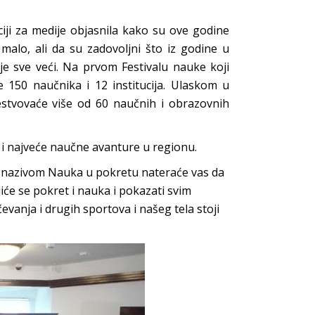
ciji za medije objasnila kako su ove godine
 malo, ali da su zadovoljni što iz godine u
 je sve veći. Na prvom Festivalu nauke koji
 150 naučnika i 12 institucija. Ulaskom u
estvovaće više od 60 naučnih i obrazovnih
je i najveće naučne avanture u regionu.
d nazivom Nauka u pokretu nateraće vas da
iće se pokret i nauka i pokazati svim
evanja i drugih sportova i našeg tela stoji