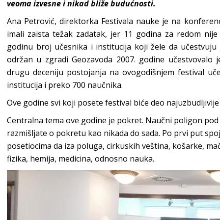
veoma izvesne i nikad bliže budućnosti.
Ana Petrović, direktorka Festivala nauke je na konferen
imali zaista težak zadatak, jer 11 godina za redom nije
godinu broj učesnika i institucija koji žele da učestvuju
održan u zgradi Geozavoda 2007. godine učestvovalo je
drugu deceniju postojanja na ovogodišnjem festival uč
institucija i preko 700 naučnika.
Ove godine svi koji posete festival biće deo najuzbudljivi
Centralna tema ove godine je pokret. Naučni poligon po
razmišljate o pokretu kao nikada do sada. Po prvi put spoj
posetiocima da iza poluga, cirkuskih veština, košarke, mač
fizika, hemija, medicina, odnosno nauka.