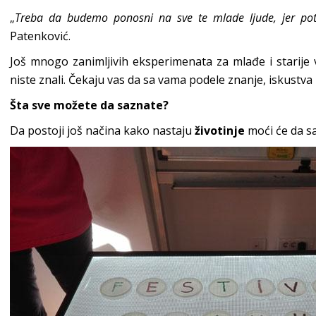
„
Treba da budemo ponosni na sve te mlade ljude, jer pot
Patenković.
Još mnogo zanimljivih eksperimenata za mlađe i starije
niste znali. Čekaju vas da sa vama podele znanje, iskustva
Šta sve možete da saznate?
Da postoji još načina kako nastaju
životinje
moći će da saz