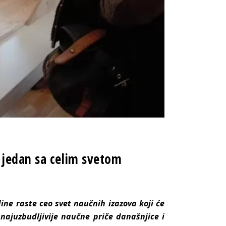
 jedan sa celim svetom
e raste ceo svet naučnih izazova koji će
najuzbudljivije naučne priče današnjice i