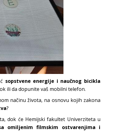
moć
sopstvene energije i naučnog bicikla
k ili da dopunite vaš mobilni telefon.
nom načinu života, na osnovu kojih zakona
tva
?
a, dok će Hemijski fakultet Univerziteta u
sa omiljenim filmskim ostvarenjima i