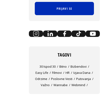
PRIJAVI SE
TAGOVI
30 Ispod 30
Bitno
Bizbendovi
Easy Life
Filmovi
HR
Izjava Dana
Odrzime
Poslovne Vesti
Putovanja
Važno
Wannabe
Webmind