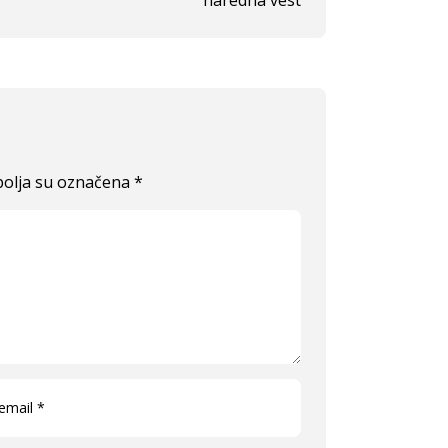
naredna vest
olja su označena
*