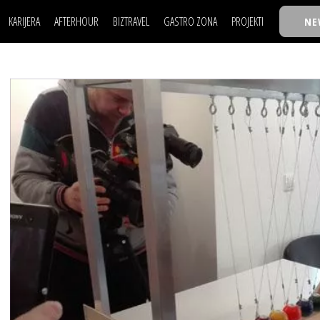
KARIJERA
AFTERHOUR
BIZTRAVEL
GASTRO ZONA
PROJEKTI
NE
POSAO
FILM I SCENA
NAJKOLEGA
LJUDI (HR)
KNJIGE
TASTY TALKS
POSAO
FILM I SCENA
NAJKOLEGA
JE
MOJ UGAO
AUTO SVET
30 ISPOD 30
LJUDI (HR)
KNJIGE
TASTY TALKS
USAVRŠAVANJE
STIL
BACK TO OFFIC
JE
MOJ UGAO
AUTO SVET
30 ISPOD 30
KNOW-HOW
WELLBEING
BIZBENDOVI
USAVRŠAVANJE
STIL
BACK TO OFFIC
BIZKOLEGIJUM
KNOW-HOW
WELLBEING
BIZBENDOVI
BMW BIZNIS LIG
BIZKOLEGIJUM
BIZLIFE WEEK
BMW BIZNIS LIG
IZJAVA GODINE
BIZLIFE WEEK
IZJAVA GODINE