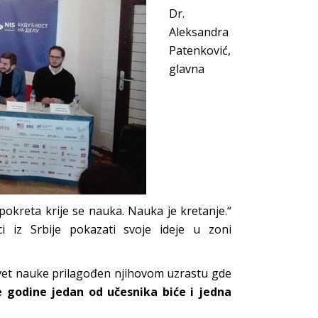
Dr.
Aleksandra
Patenković,
glavna
okreta krije se nauka. Nauka je kretanje.“
i iz Srbije pokazati svoje ideje u zoni
svet nauke prilagođen njihovom uzrastu gde
e godine jedan od učesnika biće i jedna