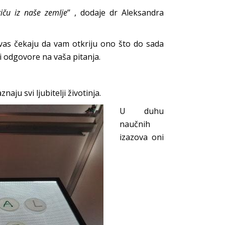
iču iz naše zemlje
’’ , dodaje dr Aleksandra
 vas čekaju da vam otkriju ono što do sada
 i odgovore na vaša pitanja.
naju svi ljubitelji životinja.
U duhu
naučnih
izazova oni