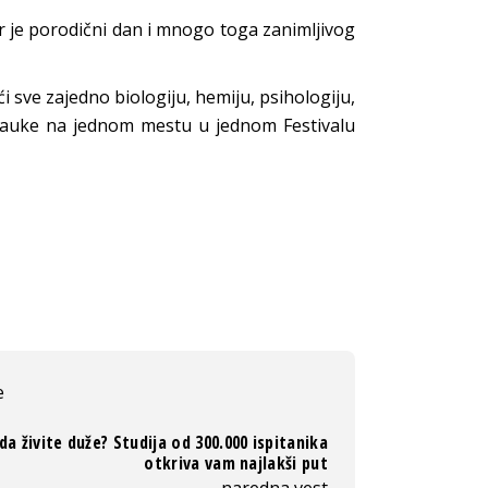
ar je porodični dan i mnogo toga zanimljivog
 sve zajedno biologiju, hemiju, psihologiju,
 nauke na jednom mestu u jednom Festivalu
e
 da živite duže? Studija od 300.000 ispitanika
otkriva vam najlakši put