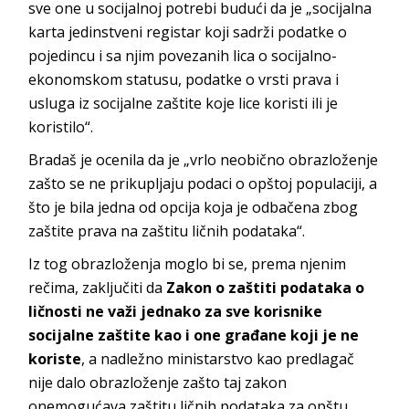
sve one u socijalnoj potrebi budući da je „socijalna
karta jedinstveni registar koji sadrži podatke o
pojedincu i sa njim povezanih lica o socijalno-
ekonomskom statusu, podatke o vrsti prava i
usluga iz socijalne zaštite koje lice koristi ili je
koristilo“.
Bradaš je ocenila da je „vrlo neobično obrazloženje
zašto se ne prikupljaju podaci o opštoj populaciji, a
što je bila jedna od opcija koja je odbačena zbog
zaštite prava na zaštitu ličnih podataka“.
Iz tog obrazloženja moglo bi se, prema njenim
rečima, zaključiti da
Zakon o zaštiti podataka o
ličnosti ne važi jednako za sve korisnike
socijalne zaštite kao i one građane koji je ne
koriste
, a nadležno ministarstvo kao predlagač
nije dalo obrazloženje zašto taj zakon
onemogućava zaštitu ličnih podataka za opštu