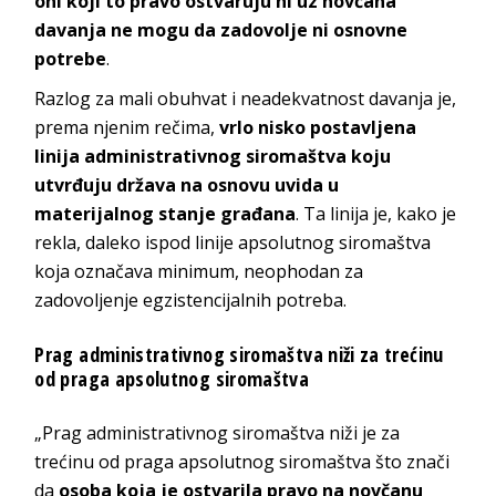
oni koji to pravo ostvaruju ni uz novčana
davanja ne mogu da zadovolje ni osnovne
potrebe
.
Razlog za mali obuhvat i neadekvatnost davanja je,
prema njenim rečima,
vrlo nisko postavljena
linija administrativnog siromaštva koju
utvrđuju država na osnovu uvida u
materijalnog stanje građana
. Ta linija je, kako je
rekla, daleko ispod linije apsolutnog siromaštva
koja označava minimum, neophodan za
zadovoljenje egzistencijalnih potreba.
Prag administrativnog siromaštva niži za trećinu
od praga apsolutnog siromaštva
„Prag administrativnog siromaštva niži je za
trećinu od praga apsolutnog siromaštva što znači
da
osoba koja je ostvarila pravo na novčanu