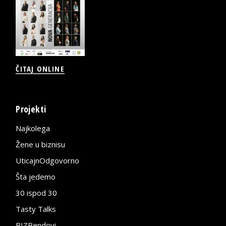
ČITAJ ONLINE
Projekti
Najkolega
Žene u biznisu
UticajnOdgovorno
Šta jedemo
30 ispod 30
Tasty Talks
BIZBendovi