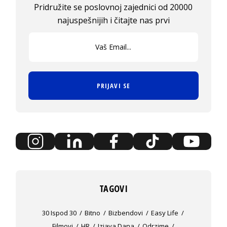
Pridružite se poslovnoj zajednici od 20000
najuspešnijih i čitajte nas prvi
PRIJAVI SE
TAGOVI
30 Ispod 30
Bitno
Bizbendovi
Easy Life
Filmovi
HR
Izjava Dana
Odrzime