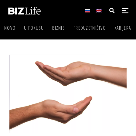
NOVO
U FOKUSU
BIZNIS
PREDUZETNIŠTVO
KARIJERA