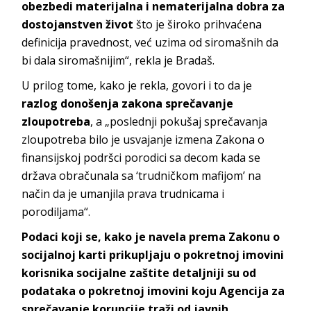
obezbedi materijalna i nematerijalna dobra za
dostojanstven život
što je široko prihvaćena
definicija pravednost, već uzima od siromašnih da
bi dala siromašnijim“, rekla je Bradaš.
U prilog tome, kako je rekla, govori i to da je
razlog donošenja zakona sprečavanje
zloupotreba
, a „poslednji pokušaj sprečavanja
zloupotreba bilo je usvajanje izmena Zakona o
finansijskoj podršci porodici sa decom kada se
država obračunala sa ‘trudničkom mafijom’ na
način da je umanjila prava trudnicama i
porodiljama“.
Podaci koji se, kako je navela prema Zakonu o
socijalnoj karti prikupljaju o pokretnoj imovini
korisnika socijalne zaštite detaljniji su od
podataka o pokretnoj imovini koju Agencija za
sprečavanje korupcije traži od javnih