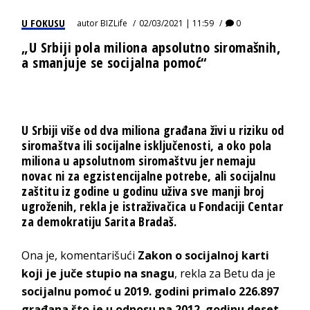
U FOKUSU
autor
BIZLife
02/03/2021 | 11:59
0
„U Srbiji pola miliona apsolutno siromašnih,
a smanjuje se socijalna pomoć“
U Srbiji više od dva miliona građana živi u riziku od
siromaštva
ili socijalne isključenosti, a oko pola
miliona u apsolutnom siromaštvu jer nemaju
novac ni za egzistencijalne potrebe, ali socijalnu
zaštitu iz godine u godinu uživa sve manji broj
ugroženih, rekla je istraživačica u Fondaciji Centar
za demokratiju Sarita Bradaš.
Ona je, komentarišući
Zakon o socijalnoj karti
koji je juče stupio na snagu
, rekla za Betu da je
socijalnu pomoć u 2019. godini primalo 226.897
građana što je u odnosu na 2012. godinu deset