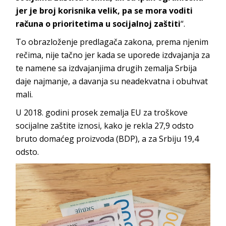
jer je broj korisnika velik, pa se mora voditi
računa o prioritetima u socijalnoj zaštiti
“.
To obrazloženje predlagača zakona, prema njenim
rečima, nije tačno jer kada se uporede izdvajanja za
te namene sa izdvajanjima drugih zemalja Srbija
daje najmanje, a davanja su neadekvatna i obuhvat
mali.
U 2018. godini prosek zemalja EU za troškove
socijalne zaštite iznosi, kako je rekla 27,9 odsto
bruto domaćeg proizvoda (BDP), a za Srbiju 19,4
odsto.