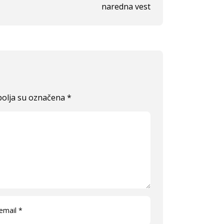
naredna vest
olja su označena
*