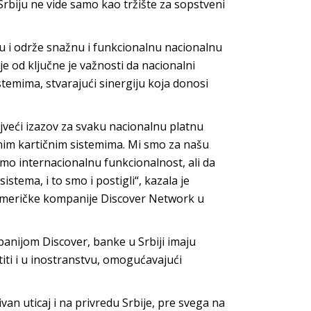
 Srbiju ne vide samo kao tržište za sopstveni
ju i održe snažnu i funkcionalnu nacionalnu
ije od ključne je važnosti da nacionalni
stemima, stvarajući sinergiju koja donosi
veći izazov za svaku nacionalnu platnu
alnim kartičnim sistemima. Mi smo za našu
mo internacionalnu funkcionalnost, ali da
stema, i to smo i postigli“, kazala je
 američke kompanije Discover Network u
panijom Discover, banke u Srbiji imaju
iti i u inostranstvu, omogućavajući
an uticaj i na privredu Srbije, pre svega na