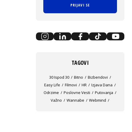
PRIJAVI SE
TAGOVI
30 Ispod 30
Bitno
Bizbendovi
Easy Life
Filmovi
HR
Izjava Dana
Odrzime
Poslovne Vesti
Putovanja
Važno
Wannabe
Webmind