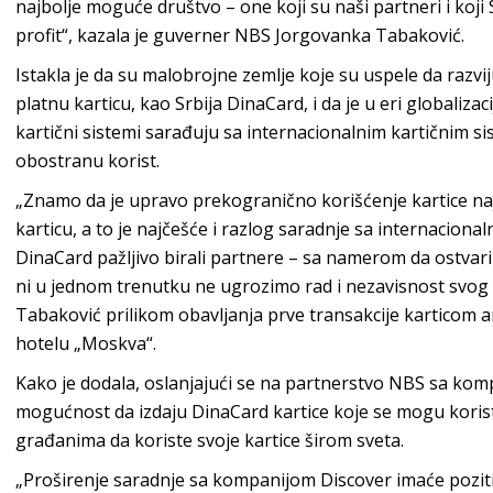
najbolje moguće društvo – one koji su naši partneri i koji
profit“, kazala je guverner NBS Jorgovanka Tabaković.
Istakla je da su malobrojne zemlje koje su uspele da razvi
platnu karticu, kao Srbija DinaCard, i da je u eri globalizac
kartični sistemi sarađuju sa internacionalnim kartičnim si
obostranu korist.
„Znamo da je upravo prekogranično korišćenje kartice naj
karticu, a to je najčešće i razlog saradnje sa internacion
DinaCard pažljivo birali partnere – sa namerom da ostvari
ni u jednom trenutku ne ugrozimo rad i nezavisnost svog si
Tabaković prilikom obavljanja prve transakcije karticom
hotelu „Moskva“.
Kako je dodala, oslanjajući se na partnerstvo NBS sa kom
mogućnost da izdaju DinaCard kartice koje se mogu korist
građanima da koriste svoje kartice širom sveta.
„Proširenje saradnje sa kompanijom Discover imaće pozitiv