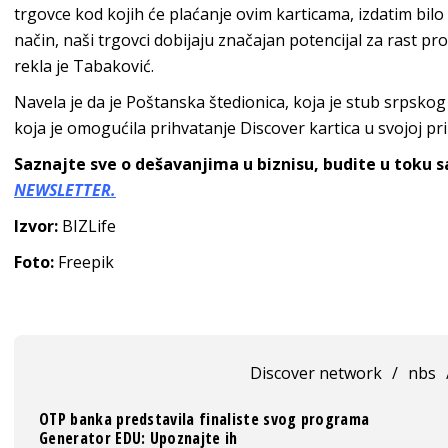
trgovce kod kojih će plaćanje ovim karticama, izdatim bilo
način, naši trgovci dobijaju značajan potencijal za rast p
rekla je Tabaković.
Navela je da je Poštanska štedionica, koja je stub srpskog
koja je omogućila prihvatanje Discover kartica u svojoj p
Saznajte sve o dešavanjima u biznisu, budite u toku 
NEWSLETTER.
Izvor:
BIZLife
Foto:
Freepik
Discover network
/
nbs
OTP banka predstavila finaliste svog programa
Generator EDU: Upoznajte ih