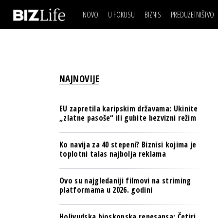
NOVO
U FOKUSU
BIZNIS
PREDUZETNIŠTVO
IZJAVA DANA
BIZNIS SCENA
VIDEO
REAL ESTATE
IZJAVA DANA
BIZNIS SCENA
BREND I KOMUNIKACI
VIDEO
REAL ESTATE
ESG & ENERGY
NAJNOVIJE
BREND I KOMUNIKACI
BANKE
ESG & ENERGY
OSIGURANJE
EU zapretila karipskim državama: Ukinite
BANKE
„zlatne pasoše“ ili gubite bezvizni režim
TECH I AI
OSIGURANJE
BIZNIS & SPORT
Ko navija za 40 stepeni? Biznisi kojima je
TECH I AI
toplotni talas najbolja reklama
PULS REGIONA
BIZNIS & SPORT
NOVO NA RAFU
Ovo su najgledaniji filmovi na striming
PULS REGIONA
platformama u 2026. godini
NOVO NA RAFU
Holivudska bioskopska renesansa: Četiri