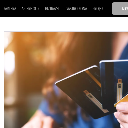
KARIJERA
AFTERHOUR
BIZTRAVEL
GASTRO ZONA
PROJEKTI
NE
POSAO
FILM I SCENA
NAJKOLEGA
LJUDI (HR)
KNJIGE
TASTY TALKS
POSAO
FILM I SCENA
NAJKOLEGA
JE
MOJ UGAO
AUTO SVET
30 ISPOD 30
LJUDI (HR)
KNJIGE
TASTY TALKS
USAVRŠAVANJE
STIL
BACK TO OFFICE/SCHOOL
JE
MOJ UGAO
AUTO SVET
30 ISPOD 30
KNOW-HOW
WELLBEING
BIZBENDOVI
USAVRŠAVANJE
STIL
BACK TO OFFICE/SCHOOL
BIZKOLEGIJUM
KNOW-HOW
WELLBEING
BIZBENDOVI
BMW BIZNIS LIGA
BIZKOLEGIJUM
BIZLIFE WEEK
BMW BIZNIS LIGA
IZJAVA GODINE
BIZLIFE WEEK
IZJAVA GODINE