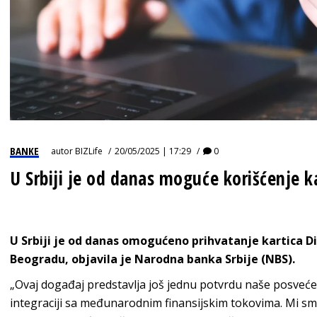
BANKE
autor
BIZLife
20/05/2025 | 17:29
0
U Srbiji je od danas moguće korišćenje 
U Srbiji je od danas omogućeno prihvatanje kartica Di
Beogradu, objavila je Narodna banka Srbije (NBS).
„Ovaj događaj predstavlja još jednu potvrdu naše posveće
integraciji sa međunarodnim finansijskim tokovima. Mi sm