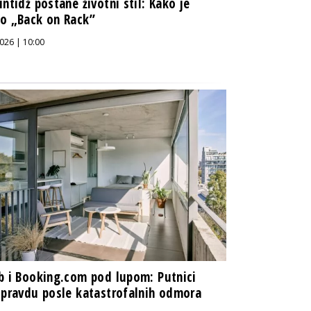
intidž postane životni stil: Kako je
o „Back on Rack”
026 | 10:00
b i Booking.com pod lupom: Putnici
 pravdu posle katastrofalnih odmora