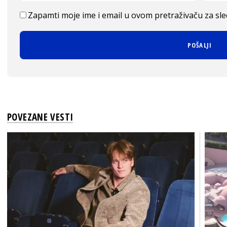
Zapamti moje ime i email u ovom pretraživaču za sl
POVEZANE VESTI