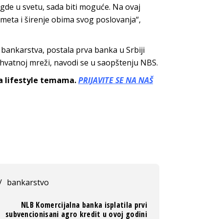
 gde u svetu, sada biti moguće. Na ovaj
rometa i širenje obima svog poslovanja“,
 bankarstva, postala prva banka u Srbiji
rihvatnoj mreži, navodi se u saopštenju NBS.
sa lifestyle temama.
PRIJAVITE SE NA NAŠ
/
bankarstvo
NLB Komercijalna banka isplatila prvi
subvencionisani agro kredit u ovoj godini