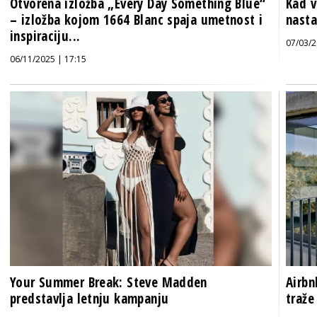
Otvorena izložba „Every Day Something Blue“
Kad v
– izložba kojom 1664 Blanc spaja umetnost i
nasta
inspiraciju...
07/03/2
06/11/2025 | 17:15
Your Summer Break: Steve Madden
Airbn
predstavlja letnju kampanju
traže