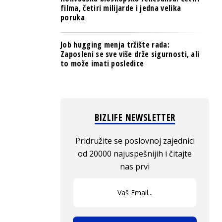
filma, četiri milijarde i jedna velika
poruka
Job hugging menja tržište rada:
Zaposleni se sve više drže sigurnosti, ali
to može imati posledice
BIZLIFE NEWSLETTER
Pridružite se poslovnoj zajednici
od 20000 najuspešnijih i čitajte
nas prvi