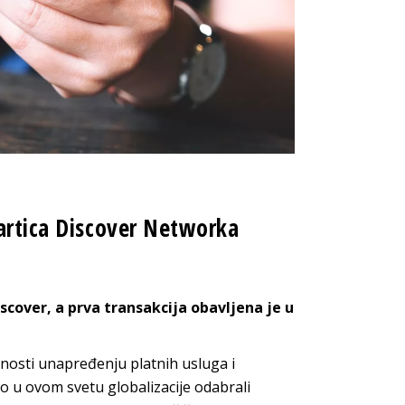
kartica Discover Networka
scover, a prva transakcija obavljena je u
nosti unapređenju platnih usluga i
o u ovom svetu globalizacije odabrali