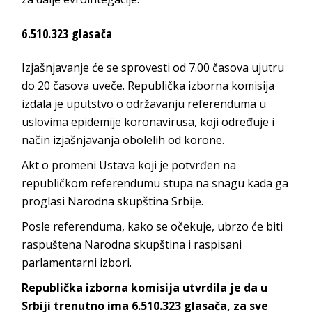
6.510.323 glasača
Izjašnjavanje će se sprovesti od 7.00 časova ujutru
do 20 časova uveče. Republička izborna komisija
izdala je uputstvo o održavanju referenduma u
uslovima epidemije koronavirusa, koji određuje i
način izjašnjavanja obolelih od korone.
Akt o promeni Ustava koji je potvrđen na
republičkom referendumu stupa na snagu kada ga
proglasi Narodna skupština Srbije.
Posle referenduma, kako se očekuje, ubrzo će biti
raspuštena Narodna skupština i raspisani
parlamentarni izbori.
Republička izborna komisija utvrdila je da u
Srbiji trenutno ima 6.510.323 glasača, za sve