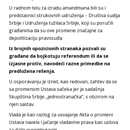
U radnom telu za izradu amandmana bili su i
predstavnici strukovnih udruženja – Društva sudija
Srbije i Udruženja tužilaca Srbije, koji su poručili
građanima da su ove promene značajne za
depolitizaciju pravosuđa.
Iz brojnih opozicionih stranaka pozvali su
građane da bojkotuju referendum ili da se
izjasne protiv, navodeći razne primedbe na
predložena rešenja.
U osporavanju je iznet, kao redovan, zahtev da se
sa promenom Ustava sačeka jer je sadašnja
Skupština Srbije „jednostranačka“, s obzirom na
njen sastav.
Vlada je kao razlog za usvajanje Akta o promeni
Ustava navela i jačanje vladavine prava kao uslova
za dalje evrointegacije.