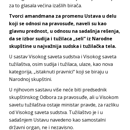
za to glasala većina izašlih birača.
Tvorci amandmana za promenu Ustava u delu
koji se odnosi na pravosuđe, naveli su kao
glavnu prednost, u odnosu na sadašnja rešenja,
da se izbor sudija i tužilaca „seli“ iz Narodne
skupštine u najvažnija sudska i tužilačka tela.
U sastav Visokog saveta sudstva i Visokog saveta
tužilaštva, osim sudija i tužilaca, ulaze, kao nova
kategorija, „istaknuti pravnici“ koji se biraju u
Narodnoj skupštini.
U njihovom sastavu više neće biti predsednik
skupštinskog Odbora za pravosuđe, ali u Visokom
savetu tužilaštva ostaje ministar pravde, za razliku
od Visokog saveta sudstva. Tužilaštvo je i u
sadašnjem Ustavu navedeno kao samostalni
državni organ, ne i nezavisno.