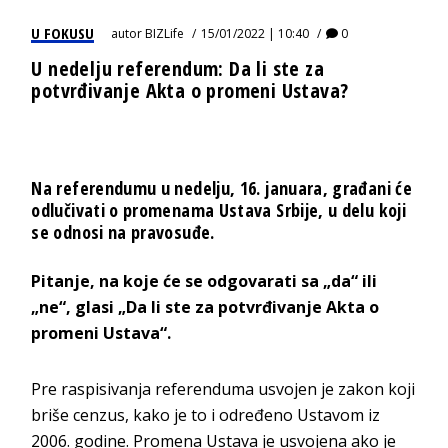
U FOKUSU
autor
BIZLife
15/01/2022 | 10:40
0
U nedelju referendum: Da li ste za
potvrđivanje Akta o promeni Ustava?
Na referendumu u nedelju, 16. januara, građani će
odlučivati o promenama Ustava Srbije, u delu koji
se odnosi na pravosuđe.
Pitanje, na koje će se odgovarati sa „da“ ili
„ne“, glasi „Da li ste za potvrđivanje Akta o
promeni Ustava“.
Pre raspisivanja referenduma usvojen je zakon koji
briše cenzus, kako je to i određeno Ustavom iz
2006. godine. Promena Ustava je usvojena ako je