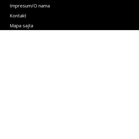
Impresum/O nama
Kontakt
Mapa sajta
Politika privatnosti
BIZLife – Jedini influenser u svetu
biznisa
Developed by
Premium.rs
| Copyright © 2026.
bizlife.rs
| Sva prava zadržana.