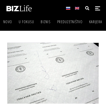
NOVO
U FOKUSU
BIZNIS
PREDUZETNIŠTVO
KARIJERA