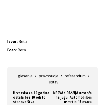
Izvor:
Beta
Foto:
Beta
glasanje
/
pravosudje
/
referendum
/
ustav
Hrvatska za 10 godina
NESVAKIDAŠNJA nesreća
ostala bez 10 odsto
na jugu: Automobilom
stanovništva
usmrtio 17 ovaca