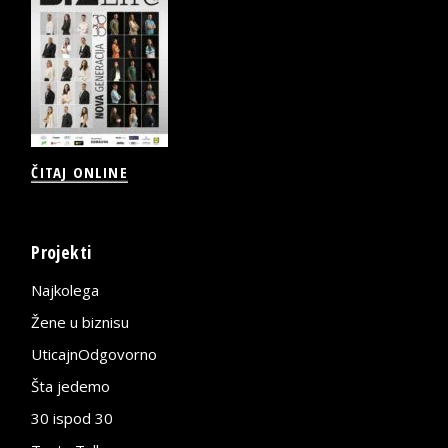
ČITAJ ONLINE
Projekti
Najkolega
Žene u biznisu
UticajnOdgovorno
Šta jedemo
30 ispod 30