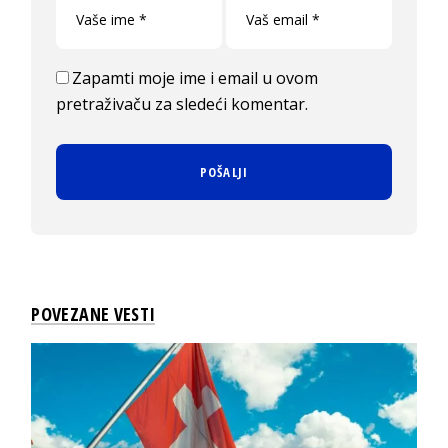
Zapamti moje ime i email u ovom
pretraživaču za sledeći komentar.
POVEZANE VESTI