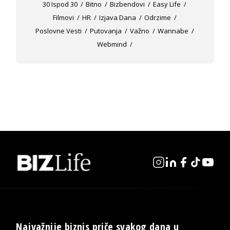
30 Ispod 30
Bitno
Bizbendovi
Easy Life
Filmovi
HR
Izjava Dana
Odrzime
Poslovne Vesti
Putovanja
Važno
Wannabe
Webmind
Najvažnije biznis priče svakog dana u