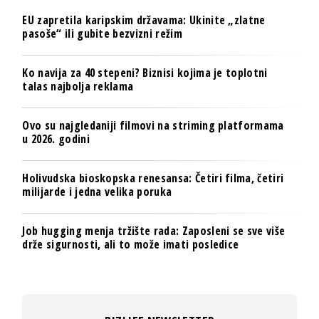
EU zapretila karipskim državama: Ukinite „zlatne
pasoše“ ili gubite bezvizni režim
Ko navija za 40 stepeni? Biznisi kojima je toplotni
talas najbolja reklama
Ovo su najgledaniji filmovi na striming platformama
u 2026. godini
Holivudska bioskopska renesansa: Četiri filma, četiri
milijarde i jedna velika poruka
Job hugging menja tržište rada: Zaposleni se sve više
drže sigurnosti, ali to može imati posledice