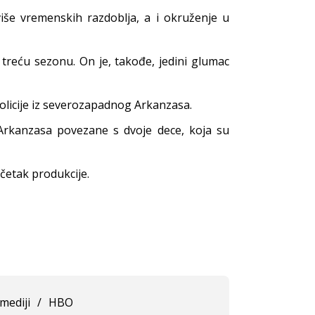
više vremenskih razdoblja, a i okruženje u
 treću sezonu. On je, takođe, jedini glumac
policije iz severozapadnog Arkanzasa.
z Arkanzasa povezane s dvoje dece, koja su
očetak produkcije.
mediji
/
HBO