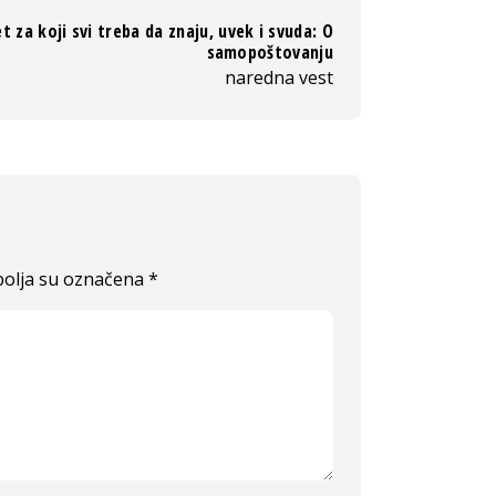
t za koji svi treba da znaju, uvek i svuda: O
samopoštovanju
naredna vest
olja su označena
*