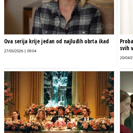
Ova serija krije jedan od najluđih obrta ikad
Proba
svih 
27/03/2026 | 09:04
20/04/2