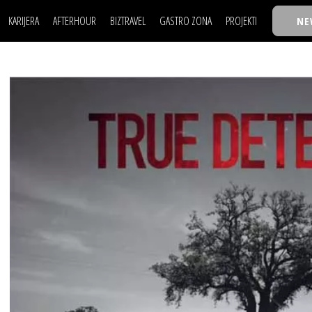
KARIJERA
AFTERHOUR
BIZTRAVEL
GASTRO ZONA
PROJEKTI
NE
POSAO
FILM I SCENA
NAJKOLEGA
LJUDI (HR)
KNJIGE
TASTY TALKS
POSAO
FILM I SCENA
NAJKOLEGA
JE
MOJ UGAO
AUTO SVET
30 ISPOD 30
LJUDI (HR)
KNJIGE
TASTY TALKS
USAVRŠAVANJE
STIL
BACK TO OFFIC
JE
MOJ UGAO
AUTO SVET
30 ISPOD 30
KNOW-HOW
WELLBEING
BIZBENDOVI
USAVRŠAVANJE
STIL
BACK TO OFFIC
BIZKOLEGIJUM
KNOW-HOW
WELLBEING
BIZBENDOVI
BMW BIZNIS LIG
BIZKOLEGIJUM
BIZLIFE WEEK
BMW BIZNIS LIG
IZJAVA GODINE
BIZLIFE WEEK
IZJAVA GODINE