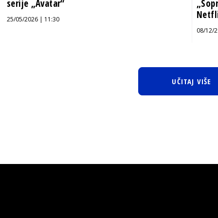
serije „Avatar“
„Sopr
Netfl
25/05/2026 | 11:30
08/12/2
UČITAJ VIŠE