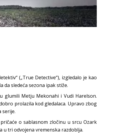
ektiv“ („True Detective“), izgledalo je kao
rda da sledeća sezona ipak stiže.
 su glumili Metju Mekonahi i Vudi Harelson.
je dobro prolazila kod gledalaca. Upravo zbog
 serije.
“) pričaće o sablasnom zločinu u srcu Ozark
ava u tri odvojena vremenska razdoblja.