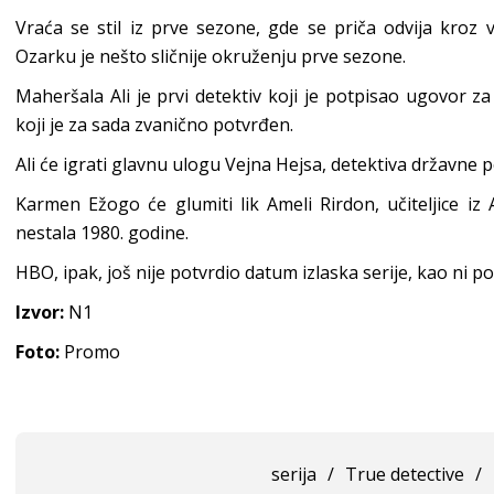
Vraća se stil iz prve sezone, gde se priča odvija kroz 
Ozarku je nešto sličnije okruženju prve sezone.
Maheršala Ali je prvi detektiv koji je potpisao ugovor za
koji je za sada zvanično potvrđen.
Ali će igrati glavnu ulogu Vejna Hejsa, detektiva državne 
Karmen Ežogo će glumiti lik Ameli Rirdon, učiteljice i
nestala 1980. godine.
HBO, ipak, još nije potvrdio datum izlaska serije, kao ni p
Izvor:
N1
Foto:
Promo
serija
/
True detective
/