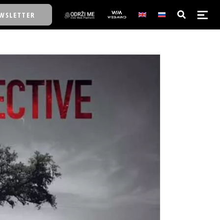
WSLETTER
E/SCHOOL
E/SCHOOL
A
A