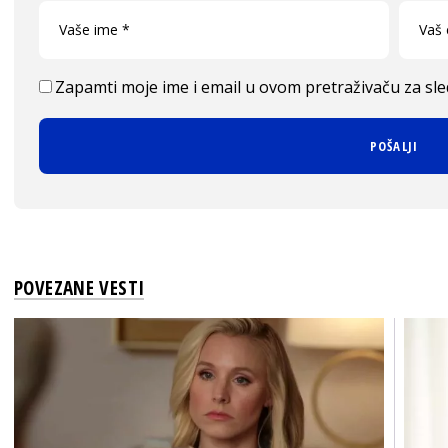
Zapamti moje ime i email u ovom pretraživaču za sl
POVEZANE VESTI