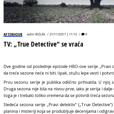
AFTERHOUR
autor
BIZLife
21/11/2017 | 11:15
0
TV: „True Detective“ se vraća
Dve godine od poslednje epizode HBO-ove serije „Pravi det
da treće sezone neće ni biti. Iipak, stužu lepe vesti i potv
Prvu sezonu serije je publika odlično prihvatila. U njoj
Druga sezona nije bila na nivou prve, iako je serija i dal
toga je i trebalo toliko vremena da se potvrdi treća sezona
Sledeća sezona serije „Pravi detektiv“ („True Detective
planina i misteriji koja se produbljuje decenijama i odigr