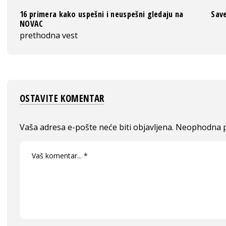
16 primera kako uspešni i neuspešni gledaju na
Save
NOVAC
prethodna vest
OSTAVITE KOMENTAR
Vaša adresa e-pošte neće biti objavljena.
Neophodna p