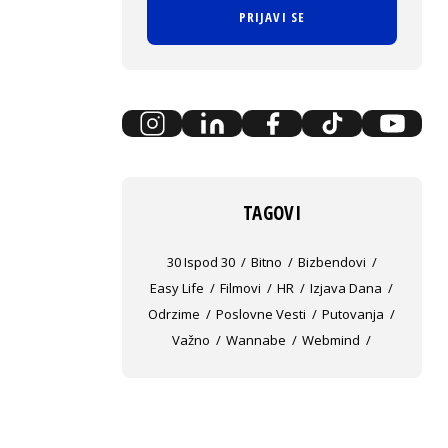
PRIJAVI SE
TAGOVI
30 Ispod 30
Bitno
Bizbendovi
Easy Life
Filmovi
HR
Izjava Dana
Odrzime
Poslovne Vesti
Putovanja
Važno
Wannabe
Webmind