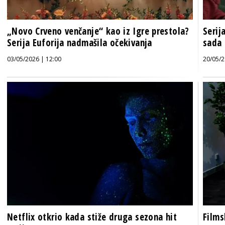
„Novo Crveno venčanje“ kao iz Igre prestola?
Serij
Serija Euforija nadmašila očekivanja
sada 
03/05/2026 | 12:00
20/05/2
Netflix otkrio kada stiže druga sezona hit
Films