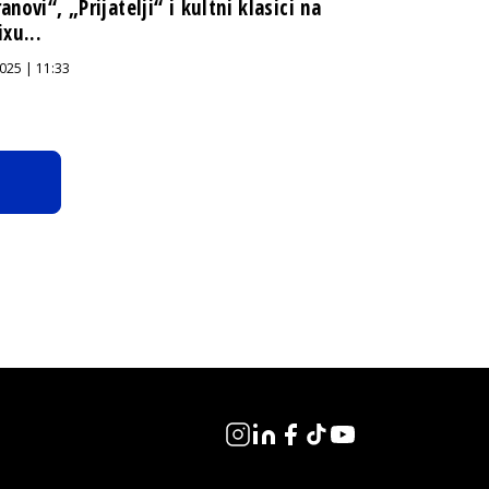
anovi“, „Prijatelji“ i kultni klasici na
ixu...
025 | 11:33