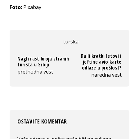
Foto:
Pixabay
turska
Da li kratki letovi i
Nagli rast broja stranih
jeftine avio karte
turista u Srbiji
odlaze u prošlost?
prethodna vest
naredna vest
OSTAVITE KOMENTAR
Vaša adresa e-pošte neće biti objavljena.