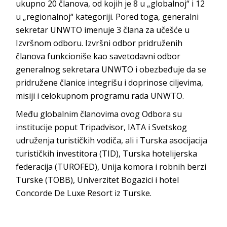
ukupno 20 članova, od kojih je 8 u „globalnoj“ i 12
u „regionalnoj“ kategoriji. Pored toga, generalni
sekretar UNWTO imenuje 3 člana za učešće u
Izvršnom odboru. Izvršni odbor pridruženih
članova funkcioniše kao savetodavni odbor
generalnog sekretara UNWTO i obezbeđuje da se
pridružene članice integrišu i doprinose ciljevima,
misiji i celokupnom programu rada UNWTO.
Među globalnim članovima ovog Odbora su
institucije poput Tripadvisor, IATA i Svetskog
udruženja turističkih vodiča, ali i Turska asocijacija
turističkih investitora (TID), Turska hotelijerska
federacija (TUROFED), Unija komora i robnih berzi
Turske (TOBB), Univerzitet Bogazici i hotel
Concorde De Luxe Resort iz Turske.