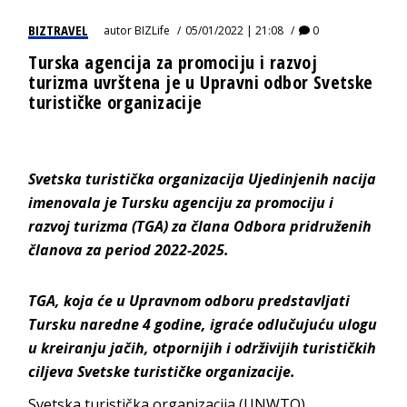
BIZTRAVEL
autor
BIZLife
05/01/2022 | 21:08
0
Turska agencija za promociju i razvoj
turizma uvrštena je u Upravni odbor Svetske
turističke organizacije
Svetska turistička organizacija Ujedinjenih nacija
imenovala je Tursku agenciju za promociju i
razvoj turizma (TGA) za člana Odbora pridruženih
članova za period 2022-2025.
TGA, koja će u Upravnom odboru predstavljati
Tursku naredne 4 godine, igraće odlučujuću ulogu
u kreiranju jačih, otpornijih i održivijih turističkih
ciljeva Svetske turističke organizacije.
Svetska turistička organizacija (UNWTO),