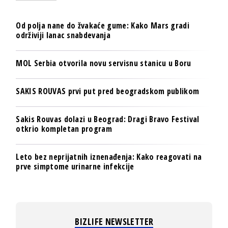
Od polja nane do žvakaće gume: Kako Mars gradi
održiviji lanac snabdevanja
MOL Serbia otvorila novu servisnu stanicu u Boru
SAKIS ROUVAS prvi put pred beogradskom publikom
Sakis Rouvas dolazi u Beograd: Dragi Bravo Festival
otkrio kompletan program
Leto bez neprijatnih iznenađenja: Kako reagovati na
prve simptome urinarne infekcije
BIZLIFE NEWSLETTER