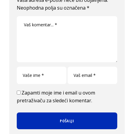
Neophodna polja su označena
*
Zapamti moje ime i email u ovom
pretraživaču za sledeći komentar.