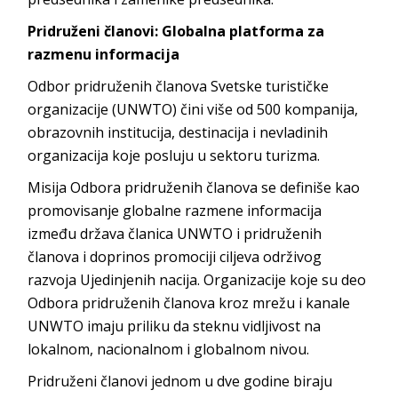
Pridruženi članovi: Globalna platforma za
razmenu informacija
Odbor pridruženih članova Svetske turističke
organizacije (UNWTO) čini više od 500 kompanija,
obrazovnih institucija, destinacija i nevladinih
organizacija koje posluju u sektoru turizma.
Misija Odbora pridruženih članova se definiše kao
promovisanje globalne razmene informacija
između država članica UNWTO i pridruženih
članova i doprinos promociji ciljeva održivog
razvoja Ujedinjenih nacija. Organizacije koje su deo
Odbora pridruženih članova kroz mrežu i kanale
UNWTO imaju priliku da steknu vidljivost na
lokalnom, nacionalnom i globalnom nivou.
Pridruženi članovi jednom u dve godine biraju