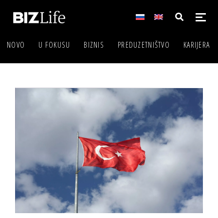
NOVO
U FOKUSU
BIZNIS
PREDUZETNIŠTVO
KARIJERA