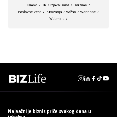
Filmovi
HR
Izjava Dana
Odrzime
Poslovne Vesti
Putovanja
Važno
Wannabe
Webmind
Najvažnije biznis priče svakog dana u
inboksu