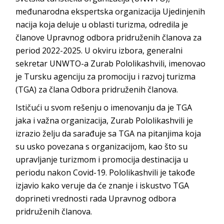
međunarodna ekspertska organizacija Ujedinjenih
nacija koja deluje u oblasti turizma, odredila je
članove Upravnog odbora pridruženih članova za
period 2022-2025. U okviru izbora, generalni
sekretar UNWTO-a Zurab Pololikashvili, imenovao
je Tursku agenciju za promociju i razvoj turizma
(TGA) za člana Odbora pridruženih članova.
Ističući u svom rešenju o imenovanju da je TGA
jaka i važna organizacija, Zurab Pololikashvili je
izrazio želju da sarađuje sa TGA na pitanjima koja
su usko povezana s organizacijom, kao što su
upravljanje turizmom i promocija destinacija u
periodu nakon Covid-19. Pololikashvili je takođe
izjavio kako veruje da će znanje i iskustvo TGA
doprineti vrednosti rada Upravnog odbora
pridruženih članova.