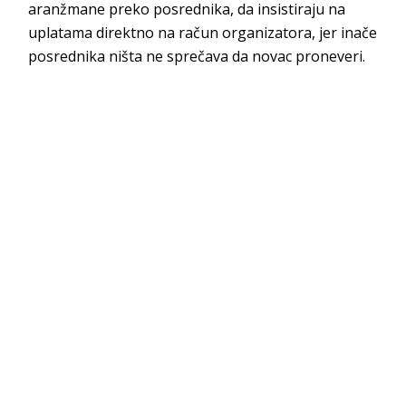
aranžmane preko posrednika, da insistiraju na
uplatama direktno na račun organizatora, jer inače
posrednika ništa ne sprečava da novac proneveri.