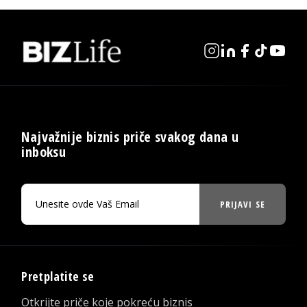
Najvažnije biznis priče svakog dana u
inboksu
PRIJAVI SE
Pretplatite se
Otkrijte priče koje pokreću biznis