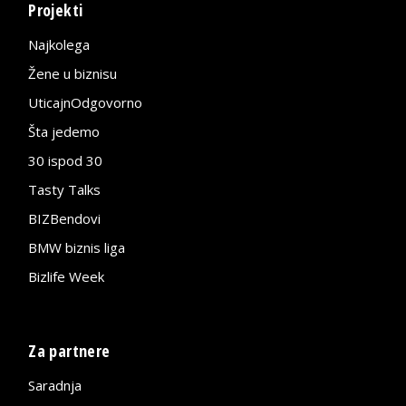
Projekti
Najkolega
Žene u biznisu
UticajnOdgovorno
Šta jedemo
30 ispod 30
Tasty Talks
BIZBendovi
BMW biznis liga
Bizlife Week
Za partnere
Saradnja