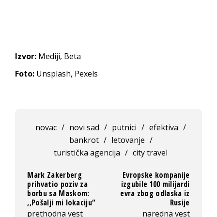
Izvor:
Mediji, Beta
Foto:
Unsplash, Pexels
novac
/
novi sad
/
putnici
/
efektiva
/
bankrot
/
letovanje
/
turistička agencija
/
city travel
Mark Zakerberg
Evropske kompanije
prihvatio poziv za
izgubile 100 milijardi
borbu sa Maskom:
evra zbog odlaska iz
,,Pošalji mi lokaciju“
Rusije
prethodna vest
naredna vest