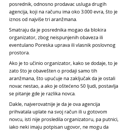
posrednik, odnosno prodavac usluga drugih
agencija, koji na računu ima oko 3.000 evra, što je
iznos od najviše tri aranžmana.
Smatraju da je posrednika mogao da blokira
organizator, zbog neispunjenih obaveza ili
eventulano Poreska uprava ili vlasnik poslovnog
prostora.
Ako je to učinio organizator, kako se dodaje, to je
zato što je obavešten o prodaji samo tih
aranžmana, što upućuje na zaključak da je ostali
novac nestao, a ako je oštećeno 50 ljudi, postavlja
se pitanje gde je razlika novca.
Dakle, najverovatnije je da je ova agencija
prihvatala uplate na svoj račun ili u gotovom
novcu, isti nije prosledila organizatoru, pa putnici,
iako neki imaju potpisan ugovor, ne mogu da