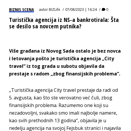
BIZNIS SCENA
autor
BIZLife
07/08/2023 | 16:24
0
Turistička agencija iz NS-a bankrotirala: Šta
se desilo sa novcem putnika?
Više građana iz Novog Sada ostalo je bez novca
i letovanja pošto je turistička agencija „City
travel“ iz tog grada u subotu objavila da
prestaje s radom „zbog finansijskih problema“.
„Turistička agencija City travel prestaje da radi od
5. avgusta, kao što ste verovatno već čuli, zbog
finansijskih problema. Razumemo one koji su
nezadovoljni, svakako smo imali najbolje namere,
kao svih prethodnih 13 godina“, objavila je u
nedelju agencija na svojoj Fejsbuk stranici i najavila