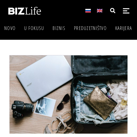
NOVO
U FOKUSU
BIZNIS
PREDUZETNIŠTVO
KARIJERA