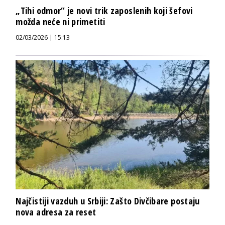
„Tihi odmor“ je novi trik zaposlenih koji šefovi
možda neće ni primetiti
02/03/2026 | 15:13
Najčistiji vazduh u Srbiji: Zašto Divčibare postaju
nova adresa za reset