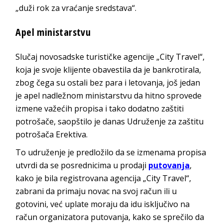
„duži rok za vraćanje sredstava“.
Apel ministarstvu
Slučaj novosadske turističke agencije „City Travel“,
koja je svoje klijente obavestila da je bankrotirala,
zbog čega su ostali bez para i letovanja, još jedan
je apel nadležnom ministarstvu da hitno sprovede
izmene važećih propisa i tako dodatno zaštiti
potrošače, saopštilo je danas Udruženje za zaštitu
potrošača Erektiva.
To udruženje je predložilo da se izmenama propisa
utvrdi da se posrednicima u prodaji
putovanja
,
kako je bila registrovana agencija „City Travel“,
zabrani da primaju novac na svoj račun ili u
gotovini, već uplate moraju da idu isključivo na
račun organizatora putovanja, kako se sprečilo da