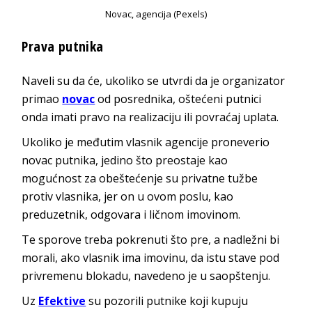
Novac, agencija (Pexels)
Prava putnika
Naveli su da će, ukoliko se utvrdi da je organizator
primao
novac
od posrednika, oštećeni putnici
onda imati pravo na realizaciju ili povraćaj uplata.
Ukoliko je međutim vlasnik agencije proneverio
novac putnika, jedino što preostaje kao
mogućnost za obeštećenje su privatne tužbe
protiv vlasnika, jer on u ovom poslu, kao
preduzetnik, odgovara i ličnom imovinom.
Te sporove treba pokrenuti što pre, a nadležni bi
morali, ako vlasnik ima imovinu, da istu stave pod
privremenu blokadu, navedeno je u saopštenju.
Uz
Efektive
su pozorili putnike koji kupuju