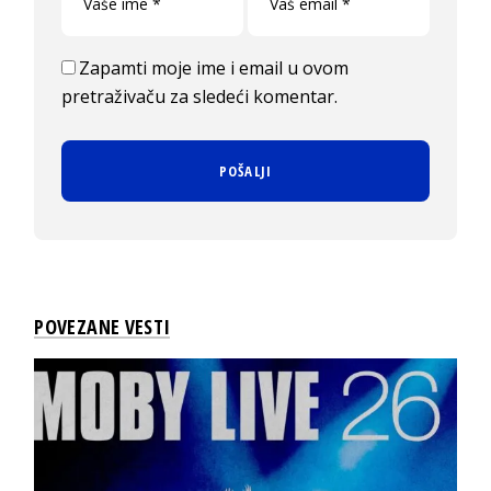
Zapamti moje ime i email u ovom
pretraživaču za sledeći komentar.
POVEZANE VESTI