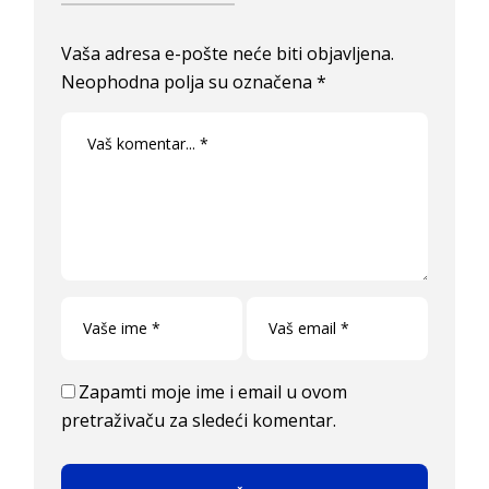
Vaša adresa e-pošte neće biti objavljena.
Neophodna polja su označena
*
Zapamti moje ime i email u ovom
pretraživaču za sledeći komentar.