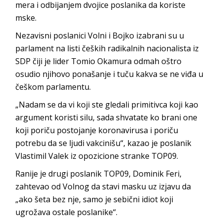
mera i odbijanjem dvojice poslanika da koriste
mske.
Nezavisni poslanici Volni i Bojko izabrani su u
parlament na listi čeških radikalnih nacionalista iz
SDP čiji je lider Tomio Okamura odmah oštro
osudio njihovo ponašanje i tuču kakva se ne viđa u
češkom parlamentu.
„Nadam se da vi koji ste gledali primitivca koji kao
argument koristi silu, sada shvatate ko brani one
koji poriču postojanje koronavirusa i poriču
potrebu da se ljudi vakcinišu“, kazao je poslanik
Vlastimil Valek iz opozicione stranke TOP09.
Ranije je drugi poslanik TOP09, Dominik Feri,
zahtevao od Volnog da stavi masku uz izjavu da
„ako šeta bez nje, samo je sebični idiot koji
ugrožava ostale poslanike“.