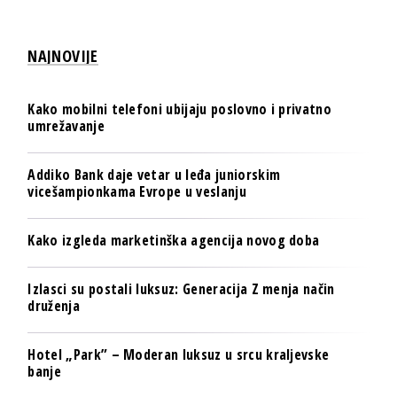
NAJNOVIJE
Kako mobilni telefoni ubijaju poslovno i privatno
umrežavanje
Addiko Bank daje vetar u leđa juniorskim
vicešampionkama Evrope u veslanju
Kako izgleda marketinška agencija novog doba
Izlasci su postali luksuz: Generacija Z menja način
druženja
Hotel „Park” – Moderan luksuz u srcu kraljevske
banje