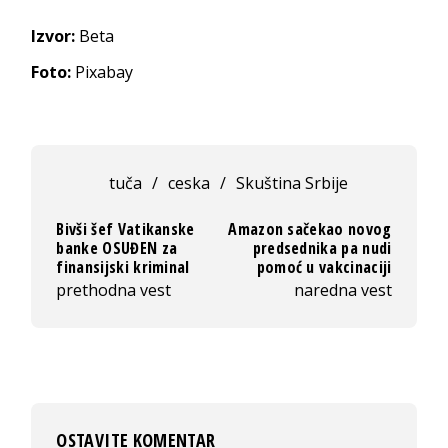
Izvor:
Beta
Foto:
Pixabay
tuča
/
ceska
/
Skuština Srbije
Bivši šef Vatikanske
Amazon sačekao novog
banke OSUĐEN za
predsednika pa nudi
finansijski kriminal
pomoć u vakcinaciji
prethodna vest
naredna vest
OSTAVITE KOMENTAR