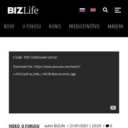
NOVO
U FOKUSU
BIZNIS
PREDUZETNIŠTVO
KARIJERA
Video
Code 150: Unknown error.
Player
Download File: https://www.youtube.com/watch?
v=RScOpM1w_N4&_=1#038;feature=emb_logo
VIDEO
U FOKUSU
autor
BIZLife
21/01/2021 | 20:29
0
,