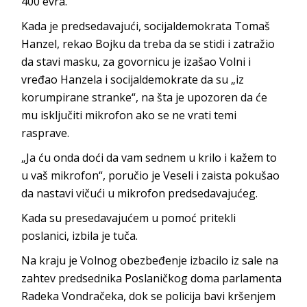
400 evra.
Kada je predsedavajući, socijaldemokrata Tomaš
Hanzel, rekao Bojku da treba da se stidi i zatražio
da stavi masku, za govornicu je izašao Volni i
vređao Hanzela i socijaldemokrate da su „iz
korumpirane stranke“, na šta je upozoren da će
mu isključiti mikrofon ako se ne vrati temi
rasprave.
„Ja ću onda doći da vam sednem u krilo i kažem to
u vaš mikrofon“, poručio je Veseli i zaista pokušao
da nastavi vičući u mikrofon predsedavajućeg.
Kada su presedavajućem u pomoć pritekli
poslanici, izbila je tuča.
Na kraju je Volnog obezbeđenje izbacilo iz sale na
zahtev predsednika Poslaničkog doma parlamenta
Radeka Vondračeka, dok se policija bavi kršenjem