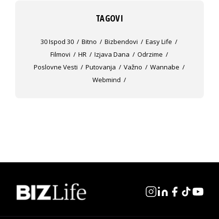
TAGOVI
30 Ispod 30
Bitno
Bizbendovi
Easy Life
Filmovi
HR
Izjava Dana
Odrzime
Poslovne Vesti
Putovanja
Važno
Wannabe
Webmind