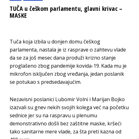
TUČA u češkom parlamentu, glavni krivac –
MASKE
Tuča koja izbila u donjen domu češkog
parlamenta, nastala je iz rasprave o zahtevu vlade
da se za još mesec dana produži krizno stanje
proglašeno zbog pandemije kovida-19. Kada mu je
mikrofon isključen zbog vređanja, jedan poslanik
se potukao s predsedavajućim.
Nezavisni poslanici Lubomir Volni i Marijan Bojko
izazvali su gnev nekih svojih kolega već na početku
sednice jer su na raspravu u plenumu
demonstrativno došli bez zaštitne maske, kršeći
tako sanitarne mere vlade, za šta preti kazna od