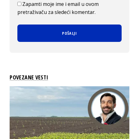
Zapamti moje ime i email u ovom
pretraživaču za sledeći komentar.
POVEZANE VESTI