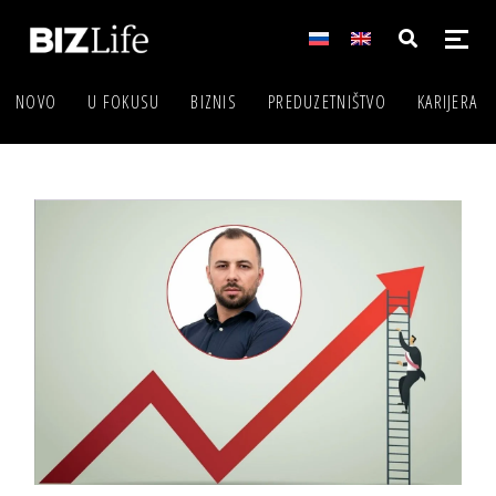
NOVO
U FOKUSU
BIZNIS
PREDUZETNIŠTVO
KARIJERA