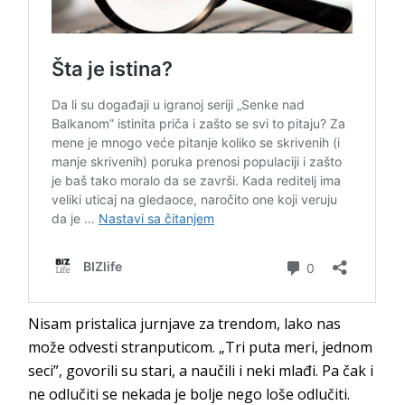
Nisam pristalica jurnjave za trendom, lako nas
može odvesti stranputicom. „Tri puta meri, jednom
seci”, govorili su stari, a naučili i neki mlađi. Pa čak i
ne odlučiti se nekada je bolje nego loše odlučiti.