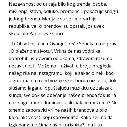
Nezavisnost od uticaja bilo kog trenda, osobe,
mišljenja, stava, odluke, promene… pokazuje snagu
jednog brenda. Menjale su se i monarhije i
republike, veliki brendovi su opstali. Još uvek
skupljam
Paninijeve
sličice…
„Težiti vrlini, a ne uživanju”, reče Seneka u raspravi
„O blaženom životu”. Vrlina će nas voditi ka
dobrobiti, ispravnim odlukama, zdravom razumu i
nezavisnosti. Možemo li uživati u broju pregleda
našeg rila na Instagramu, koji je zakačio neki kod
algoritma na trend vožnje skejtborda niz ulicu, dok
slušamo laganu, opuštajuću muzikicu uz zalazak
sunca, sve dok se obećanje našeg brenda fokusira
na snagu, moć i dominaciju, ili ipak ne možemo? Ne
smemo zaboraviti vrline naših brendova u bilo
kojoj aktivnosti koju sprovodimo. Kako želimo da
izgledamo u očima naših korisnika? I da li to