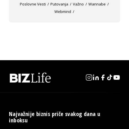
Poslovne Vesti
Putovanja
Važno
Wannabe
Webmind
Najvažnije biznis priče svakog dana u
inboksu