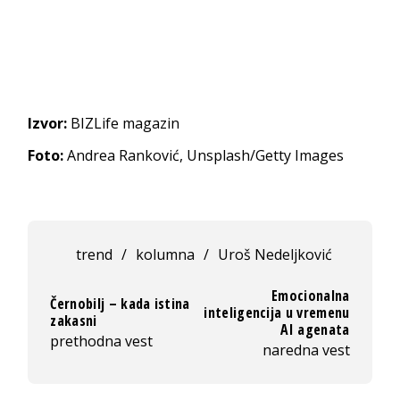
Izvor:
BIZLife magazin
Foto:
Andrea Ranković, Unsplash/Getty Images
trend
/
kolumna
/
Uroš Nedeljković
Emocionalna
Černobilj – kada istina
inteligencija u vremenu
zakasni
AI agenata
prethodna vest
naredna vest