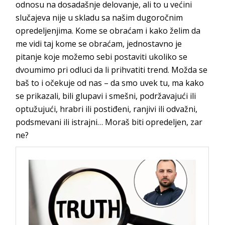
odnosu na dosadašnje delovanje, ali to u većini
slučajeva nije u skladu sa našim dugoročnim
opredeljenjima. Kome se obraćam i kako želim da
me vidi taj kome se obraćam, jednostavno je
pitanje koje možemo sebi postaviti ukoliko se
dvoumimo pri odluci da li prihvatiti trend. Možda se
baš to i očekuje od nas – da smo uvek tu, ma kako
se prikazali, bili glupavi i smešni, podržavajući ili
optužujući, hrabri ili postiđeni, ranjivi ili odvažni,
podsmevani ili istrajni… Moraš biti opredelje
n, zar
ne?