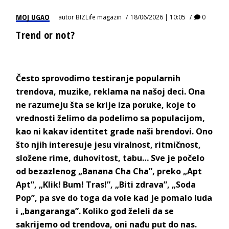
MOJ UGAO
autor
BIZLife magazin
18/06/2026 | 10:05
0
Trend or not?
Često sprovodimo testiranje popularnih
trendova, muzike, reklama na našoj deci. Ona
ne razumeju šta se krije iza poruke, koje to
vrednosti želimo da podelimo sa populacijom,
kao ni kakav identitet grade naši brendovi. Ono
što njih interesuje jesu viralnost, ritmičnost,
složene rime, duhovitost, tabu… Sve je počelo
od bezazlenog „Banana Cha Cha”, preko „Apt
Apt”, „Klik! Bum! Tras!”, „Biti zdrava”, „Soda
Pop”, pa sve do toga da vole kad je pomalo luda
i „bangaranga”. Koliko god želeli da se
sakrijemo od trendova, oni nađu p
ut do nas.