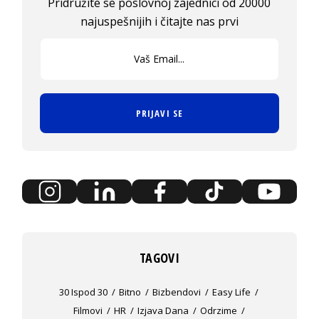
Pridružite se poslovnoj zajednici od 20000
najuspešnijih i čitajte nas prvi
PRIJAVI SE
TAGOVI
30 Ispod 30
Bitno
Bizbendovi
Easy Life
Filmovi
HR
Izjava Dana
Odrzime