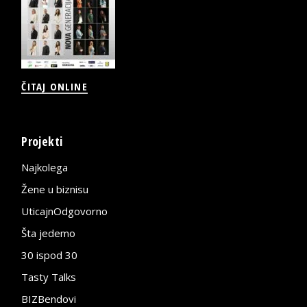
ČITAJ ONLINE
Projekti
Najkolega
Žene u biznisu
UticajnOdgovorno
Šta jedemo
30 ispod 30
Tasty Talks
BIZBendovi