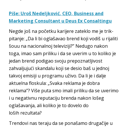
Piše:
Uroš Ne
deljković
,
CEO, Business and
Marketing
Consultant
u
Deus Ex C
onsaltingu
Negde još na početku karijere zateklo me je trik-
pitanje: „Da li bi oglašavao brend koji vodiš u rijaliti
šouu na nacionalnoj televiziji?” Nedugo nakon
toga, imao sam priliku i da se uverim u to koliko je
jedan brend podigao svoju prepoznatljivost
zahvaljujući skandalu koji se desio baš u jednoj
takvoj emisiji u programu uživo. Da li je i dalje
aktuelna floskula: „Svaka reklama je dobra
reklama”? Više puta smo imali priliku da se uverimo
i u negativnu reputaciju brenda nakon lošeg
oglašavanja, ali koliko je to dovelo do
loših
rezultata?
Trendovi nas teraju da se ponašamo drugačije u