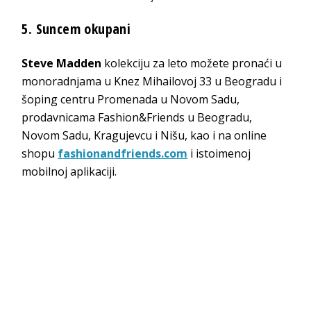
5.
Suncem okupani
Steve Madden
kolekciju za leto možete pronaći u
monoradnjama u Knez Mihailovoj 33 u Beogradu i
šoping centru Promenada u Novom Sadu,
prodavnicama Fashion&Friends u Beogradu,
Novom Sadu, Kragujevcu i Nišu, kao i na online
shopu
fashionandfriends.com
i istoimenoj
mobilnoj aplikaciji.