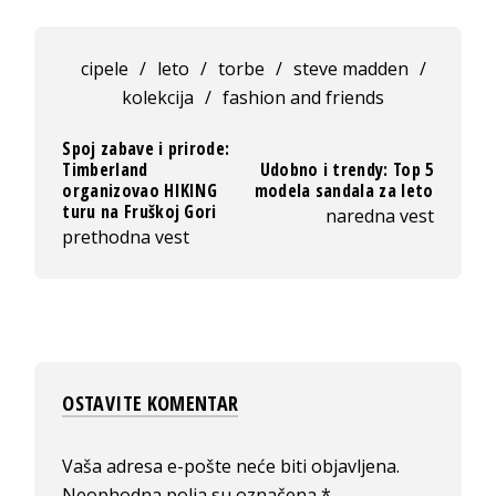
cipele
/
leto
/
torbe
/
steve madden
/
kolekcija
/
fashion and friends
Spoj zabave i prirode:
Timberland
Udobno i trendy: Top 5
organizovao HIKING
modela sandala za leto
turu na Fruškoj Gori
naredna vest
prethodna vest
OSTAVITE KOMENTAR
Vaša adresa e-pošte neće biti objavljena.
Neophodna polja su označena
*