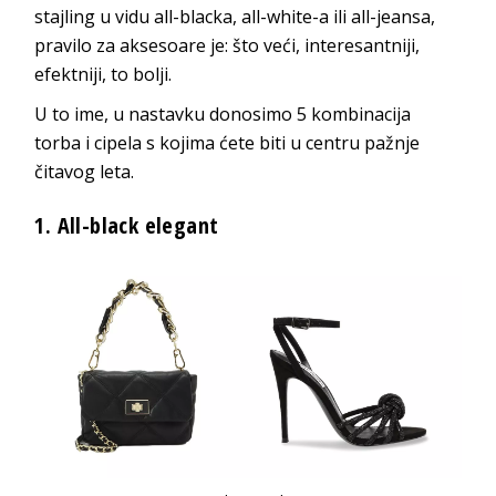
stajling u vidu all-blacka, all-white-a ili all-jeansa,
pravilo za aksesoare je: što veći, interesantniji,
efektniji, to bolji.
U to ime, u nastavku donosimo 5 kombinacija
torba i cipela s kojima ćete biti u centru pažnje
čitavog leta.
1.
All-black elegant