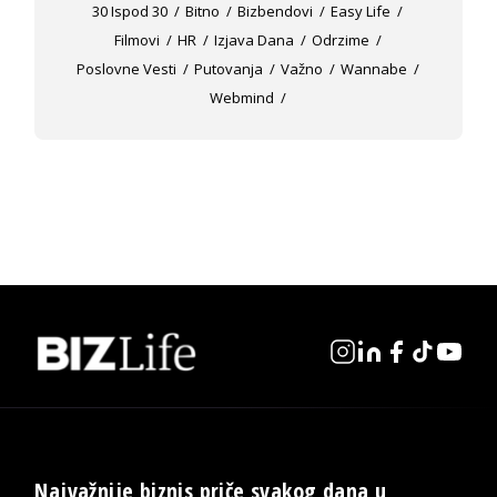
30 Ispod 30
Bitno
Bizbendovi
Easy Life
Filmovi
HR
Izjava Dana
Odrzime
Poslovne Vesti
Putovanja
Važno
Wannabe
Webmind
Najvažnije biznis priče svakog dana u