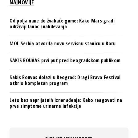
NAJNOVIJE
Od polja nane do žvakaće gume: Kako Mars gradi
održiviji lanac snabdevanja
MOL Serbia otvorila novu servisnu stanicu u Boru
SAKIS ROUVAS prvi put pred beogradskom publikom
Sakis Rouvas dolazi u Beograd: Dragi Bravo Festival
otkrio kompletan program
Leto bez neprijatnih iznenađenja: Kako reagovati na
prve simptome urinarne infekcije