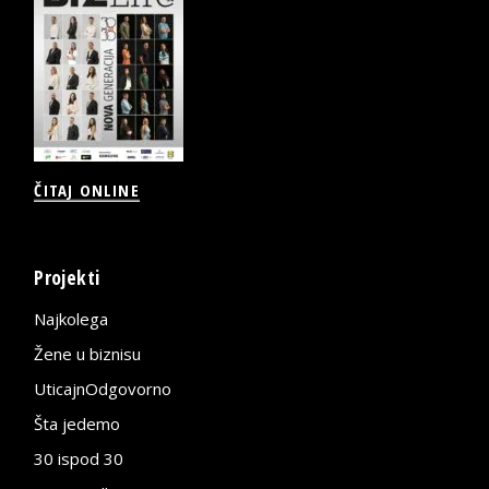
ČITAJ ONLINE
Projekti
Najkolega
Žene u biznisu
UticajnOdgovorno
Šta jedemo
30 ispod 30