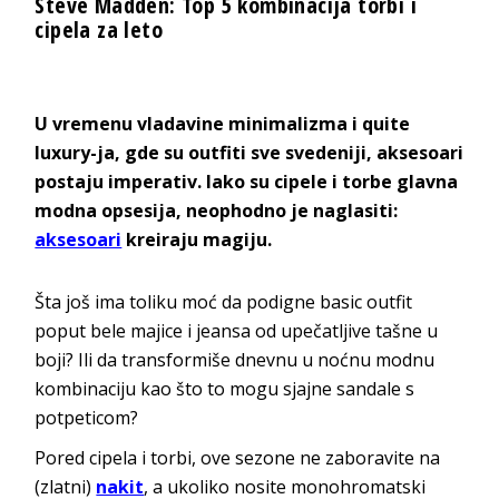
Steve Madden: Top 5 kombinacija torbi i
cipela za leto
U vremenu vladavine minimalizma i quite
luxury-ja, gde su outfiti sve svedeniji, aksesoari
postaju imperativ. Iako su cipele i torbe glavna
modna opsesija, neophodno je naglasiti:
aksesoari
kreiraju magiju.
Šta još ima toliku moć da podigne basic outfit
poput bele majice i jeansa od upečatljive tašne u
boji? Ili da transformiše dnevnu u noćnu modnu
kombinaciju kao što to mogu sjajne sandale s
potpeticom?
Pored cipela i torbi, ove sezone ne zaboravite na
(zlatni)
nakit
, a ukoliko nosite monohromatski