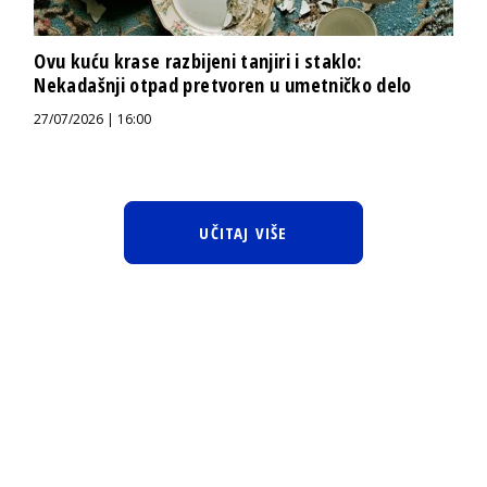
Ovu kuću krase razbijeni tanjiri i staklo:
Nekadašnji otpad pretvoren u umetničko delo
27/07/2026 | 16:00
UČITAJ VIŠE