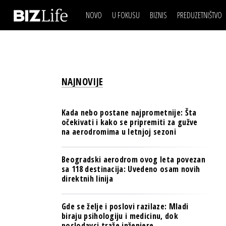
NOVO
U FOKUSU
BIZNIS
PREDUZETNIŠTVO
IZJAVA DANA
BIZNIS SCENA
VIDEO
REAL ESTATE
IZJAVA DANA
BIZNIS SCENA
BREND I KOMUNIKACI
VIDEO
REAL ESTATE
ESG & ENERGY
NAJNOVIJE
BREND I KOMUNIKACI
BANKE
ESG & ENERGY
OSIGURANJE
Kada nebo postane najprometnije: Šta
BANKE
očekivati i kako se pripremiti za gužve
TECH I AI
na aerodromima u letnjoj sezoni
OSIGURANJE
BIZNIS & SPORT
TECH I AI
Beogradski aerodrom ovog leta povezan
PULS REGIONA
sa 118 destinacija: Uvedeno osam novih
BIZNIS & SPORT
direktnih linija
NOVO NA RAFU
PULS REGIONA
Gde se želje i poslovi razilaze: Mladi
NOVO NA RAFU
biraju psihologiju i medicinu, dok
poslodavci traže inženjere