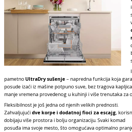
pametno
UltraDry sušenje
– napredna funkcija koja garan
posude izaći iz mašine potpuno suve, bez tragova kapljica
manje vremena provedenog u kuhinji i više trenutaka za on
Fleksibilnost je još jedna od njenih velikih prednosti.
Zahvaljujući
dve korpe i dodatnoj fioci za escajg
, korisn
dobijaju više prostora i bolju organizaciju. Svaki komad
posuđa ima svoje mesto, što omogućava optimalno pranje