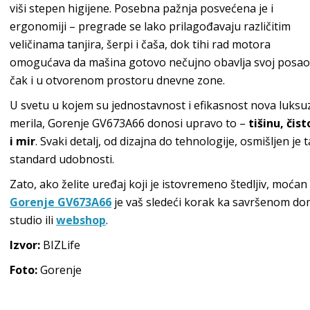
viši stepen higijene. Posebna pažnja posvećena je i
ergonomiji – pregrade se lako prilagođavaju različitim
veličinama tanjira, šerpi i čaša, dok tihi rad motora
omogućava da mašina gotovo nečujno obavlja svoj posao
čak i u otvorenom prostoru dnevne zone.
U svetu u kojem su jednostavnost i efikasnost nova luksu
merila, Gorenje GV673A66 donosi upravo to –
tišinu, čis
i mir
. Svaki detalj, od dizajna do tehnologije, osmišljen j
standard udobnosti.
Zato, ako želite uređaj koji je istovremeno štedljiv, moća
Gorenje GV673A66
je vaš sledeći korak ka savršenom dom
studio ili
webshop
.
Izvor:
BIZLife
Foto:
Gorenje