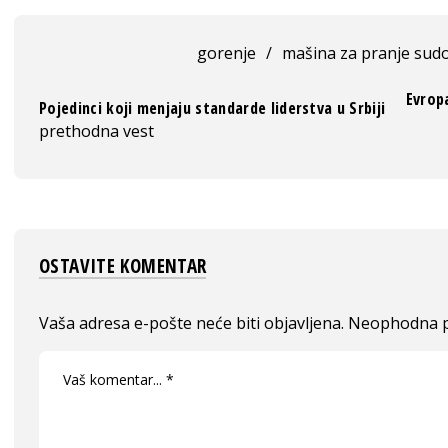
gorenje
/
mašina za pranje sud
Evrop
Pojedinci koji menjaju standarde liderstva u Srbiji
prethodna vest
OSTAVITE KOMENTAR
Vaša adresa e-pošte neće biti objavljena.
Neophodna p