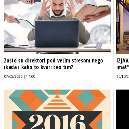
Zašto su direktori pod većim stresom nego
IZJAV
ikada i kako to kvari ceo tim?
imaš
07/05/2026 | 14:00
10/10/2