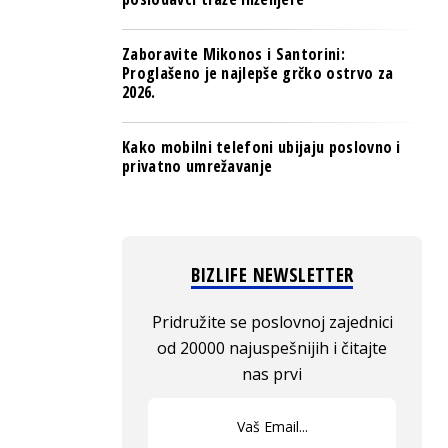
Zaboravite Mikonos i Santorini:
Proglašeno je najlepše grčko ostrvo za
2026.
Kako mobilni telefoni ubijaju poslovno i
privatno umrežavanje
BIZLIFE NEWSLETTER
Pridružite se poslovnoj zajednici
od 20000 najuspešnijih i čitajte
nas prvi