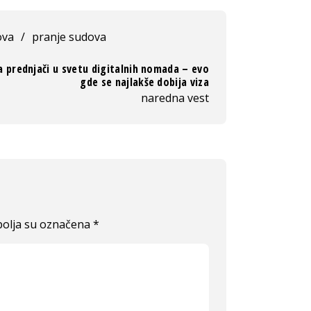
ova
/
pranje sudova
a prednjači u svetu digitalnih nomada – evo
gde se najlakše dobija viza
naredna vest
olja su označena
*