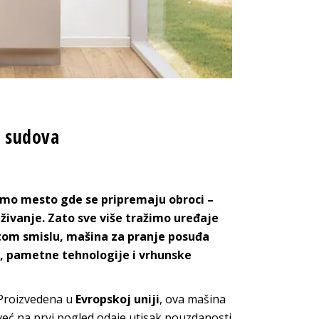
a sudova
mo mesto gde se pripremaju obroci –
uživanje. Zato sve više tražimo uređaje
U tom smislu, mašina za pranje posuđa
a, pametne tehnologije i vrhunske
Proizvedena u
Evropskoj uniji
, ova mašina
već na prvi pogled odaje utisak pouzdanosti