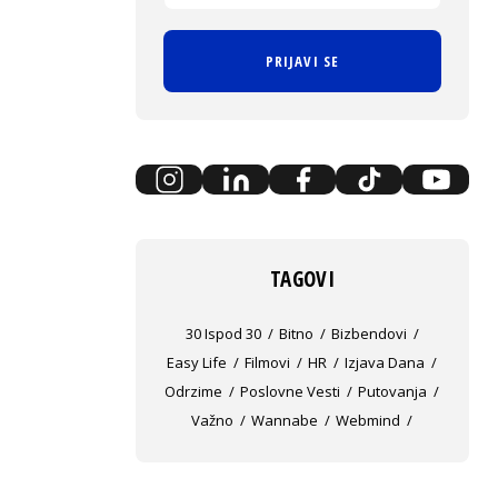
PRIJAVI SE
TAGOVI
30 Ispod 30
Bitno
Bizbendovi
Easy Life
Filmovi
HR
Izjava Dana
Odrzime
Poslovne Vesti
Putovanja
Važno
Wannabe
Webmind