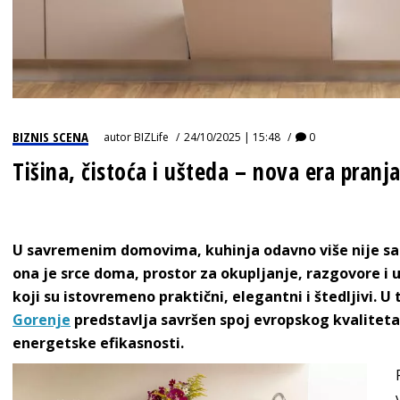
BIZNIS SCENA
autor
BIZLife
24/10/2025 | 15:48
0
Tišina, čistoća i ušteda – nova era pranj
U savremenim domovima, kuhinja odavno više nije sa
ona je srce doma, prostor za okupljanje, razgovore i 
koji su istovremeno praktični, elegantni i štedljivi. 
Gorenje
predstavlja savršen spoj evropskog kvalitet
energetske efikasnosti.