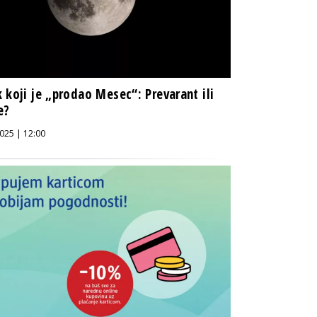
 koji je „prodao Mesec“: Prevarant ili
e?
025 | 12:00