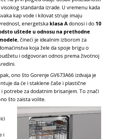
i visokog standarda izrade. U vremenu kada
svaka kap vode i kilovat struje imaju
vrednost, energetska
klasa A
donosi i do
10
odsto uštede u odnosu na prethodne
modele
, čineći je idealnim izborom za
domaćinstva koja žele da spoje brigu o
budžetu i odgovoran odnos prema životnoj
sredini.
Ipak, ono što Gorenje GV673A66 izdvaja je
tuje da će i staklene čaše i plastične
 i potrebe za dodatnim brisanjem. To znači
o što zaista volite.
ici
 i