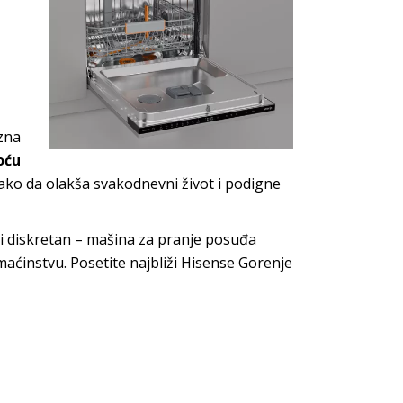
zna
toću
e tako da olakša svakodnevni život i podigne
n i diskretan – mašina za pranje posuđa
aćinstvu. Posetite najbliži Hisense Gorenje