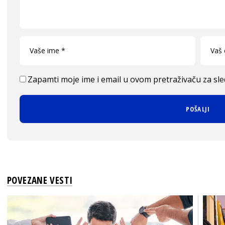
Zapamti moje ime i email u ovom pretraživaču za sl
POVEZANE VESTI