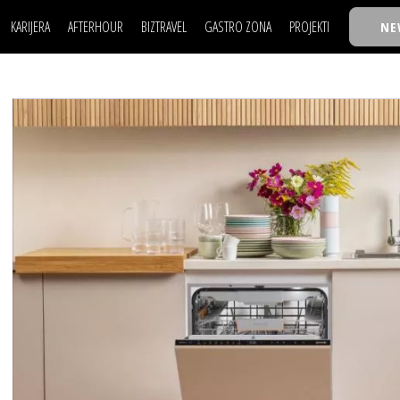
KARIJERA
AFTERHOUR
BIZTRAVEL
GASTRO ZONA
PROJEKTI
NE
POSAO
FILM I SCENA
NAJKOLEGA
LJUDI (HR)
KNJIGE
TASTY TALKS
POSAO
FILM I SCENA
NAJKOLEGA
JE
MOJ UGAO
AUTO SVET
30 ISPOD 30
LJUDI (HR)
KNJIGE
TASTY TALKS
USAVRŠAVANJE
STIL
BACK TO OFFIC
JE
MOJ UGAO
AUTO SVET
30 ISPOD 30
KNOW-HOW
WELLBEING
BIZBENDOVI
USAVRŠAVANJE
STIL
BACK TO OFFIC
BIZKOLEGIJUM
KNOW-HOW
WELLBEING
BIZBENDOVI
BMW BIZNIS LIG
BIZKOLEGIJUM
BIZLIFE WEEK
BMW BIZNIS LIG
IZJAVA GODINE
BIZLIFE WEEK
IZJAVA GODINE