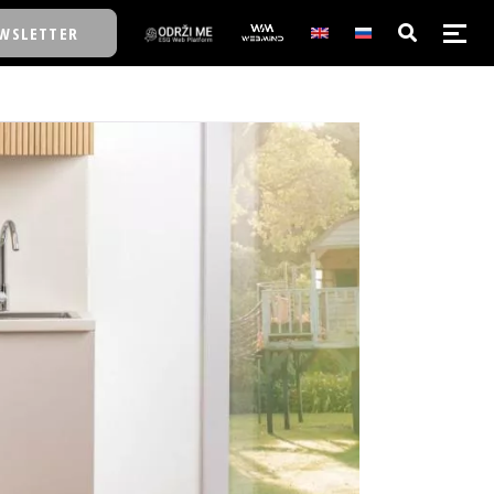
WSLETTER
E/SCHOOL
E/SCHOOL
A
A