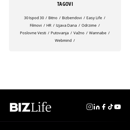
TAGOVI
30 Ispod 30
Bitno
Bizbendovi
Easy Life
Filmovi
HR
Izjava Dana
Odrzime
Poslovne Vesti
Putovanja
Važno
Wannabe
Webmind