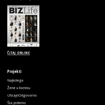
ČITAJ ONLINE
Projekti
Najkolega
Žene u biznisu
UticajnOdgovorno
Šta jedemo