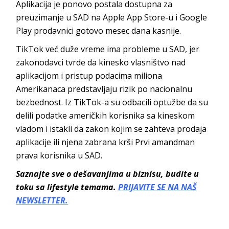
Aplikacija je ponovo postala dostupna za
preuzimanje u SAD na Apple App Store-u i Google
Play prodavnici gotovo mesec dana kasnije.
TikTok već duže vreme ima probleme u SAD, jer
zakonodavci tvrde da kinesko vlasništvo nad
aplikacijom i pristup podacima miliona
Amerikanaca predstavljaju rizik po nacionalnu
bezbednost. Iz TikTok-a su odbacili optužbe da su
delili podatke američkih korisnika sa kineskom
vladom i istakli da zakon kojim se zahteva prodaja
aplikacije ili njena zabrana krši Prvi amandman
prava korisnika u SAD.
Saznajte sve o dešavanjima u biznisu, budite u
toku sa lifestyle temama.
PRIJAVITE SE NA NAŠ
NEWSLETTER.