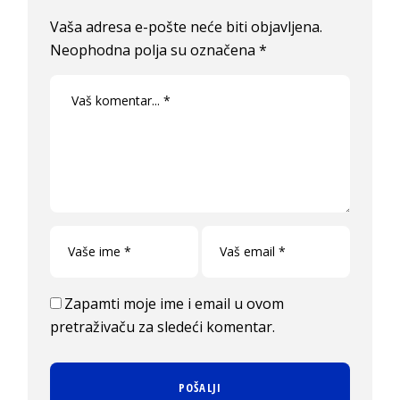
Vaša adresa e-pošte neće biti objavljena.
Neophodna polja su označena
*
Zapamti moje ime i email u ovom
pretraživaču za sledeći komentar.