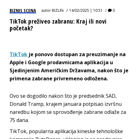
BIZNIS SCENA
autor
BIZLife
14/02/2025 | 10:51
0
TikTok preživeo zabranu: Kraj ili novi
početak?
TikTok
je ponovo dostupan za preuzimanje na
Apple i Google prodavnicama aplikacija u
Sjedinjenim Američkim Državama, nakon što je
primena zabrane privremeno odložena.
Ovo se dogodilo nakon što je predsednik SAD,
Donald Tramp, krajem januara potpisao izvršnu
naredbu kojom se sprovođenje zabrane odlaže za
75 dana.
TikTok, popularna aplikacija kineske tehnološke