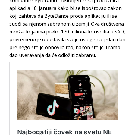
kompanije ByteDance, uklonjen je sa prodavnica
aplikacija 18. januara kako bi se ispoštovao zakon
koji zahteva da ByteDance proda aplikaciju ili se
suoči sa njenom zabranom u zemlji. Ova društvena
mreža, koja ima preko 170 miliona korisnika u SAD,
privremeno je obustavila svoje usluge na jedan dan
pre nego što je obnovila rad, nakon što je Tramp
dao uveravanja da će odložiti zabranu.