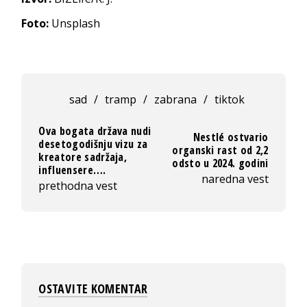
Foto:
Unsplash
sad
/
tramp
/
zabrana
/
tiktok
Ova bogata država nudi
Nestlé ostvario
desetogodišnju vizu za
organski rast od 2,2
kreatore sadržaja,
odsto u 2024. godini
influensere….
naredna vest
prethodna vest
OSTAVITE KOMENTAR