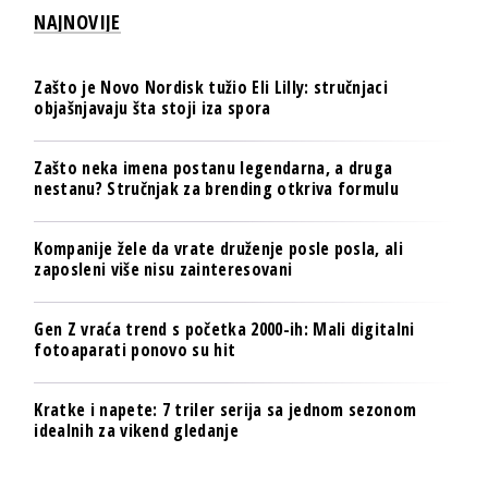
NAJNOVIJE
Zašto je Novo Nordisk tužio Eli Lilly: stručnjaci
objašnjavaju šta stoji iza spora
Zašto neka imena postanu legendarna, a druga
nestanu? Stručnjak za brending otkriva formulu
Kompanije žele da vrate druženje posle posla, ali
zaposleni više nisu zainteresovani
Gen Z vraća trend s početka 2000-ih: Mali digitalni
fotoaparati ponovo su hit
Kratke i napete: 7 triler serija sa jednom sezonom
idealnih za vikend gledanje