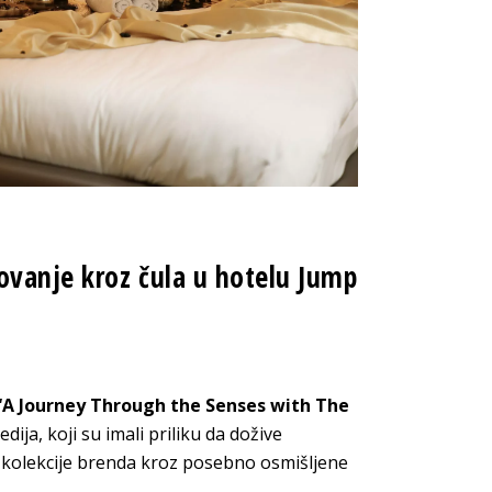
ovanje kroz čula u hotelu Jump
“A Journey Through the Senses with The
ija, koji su imali priliku da dožive
ne kolekcije brenda kroz posebno osmišljene