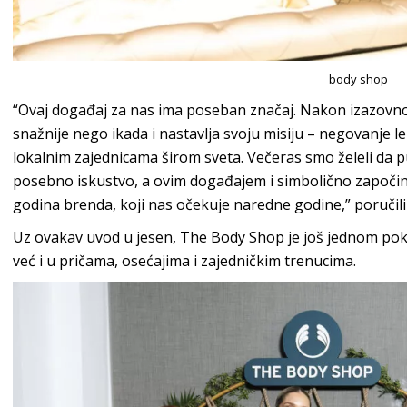
body shop
“Ovaj događaj za nas ima poseban značaj. Nakon izazovn
snažnije nego ikada i nastavlja svoju misiju – negovanje 
lokalnim zajednicama širom sveta. Večeras smo želeli da pu
posebno iskustvo, a ovim događajem i simbolično započinj
godina brenda, koji nas očekuje naredne godine,” poručili
Uz ovakav uvod u jesen, The Body Shop je još jednom pok
već i u pričama, osećajima i zajedničkim trenucima.