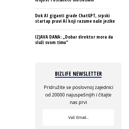
Dok AI giganti grade ChatGPT, srpski
startap pravi AI koji razume naše jezike
IZJAVA DANA: „Dobar direktor mora da
služi svom timu“
BIZLIFE NEWSLETTER
Pridružite se poslovnoj zajednici
od 20000 najuspešnijih i čitajte
nas prvi