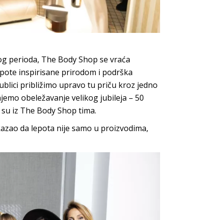
og perioda, The Body Shop se vraća
lepote inspirisane prirodom i podrška
blici približimo upravo tu priču kroz jedno
emo obeležavanje velikog jubileja – 50
 su iz The Body Shop tima.
azao da lepota nije samo u proizvodima,