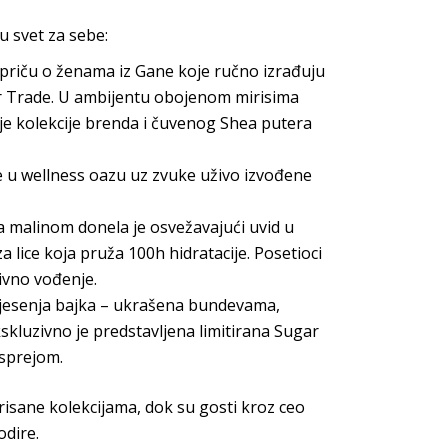
u svet za sebe:
 priču o ženama iz Gane koje ručno izrađuju
 Trade. U ambijentu obojenom mirisima
tije kolekcije brenda i čuvenog Shea putera
e u wellness oazu uz zvuke uživo izvođene
a malinom donela je osvežavajući uvid u
 lice koja pruža 100h hidratacije. Posetioci
tivno vođenje.
a jesenja bajka – ukrašena bundevama,
kskluzivno je predstavljena limitirana Sugar
 sprejom.
irisane kolekcijama, dok su gosti kroz ceo
odire.