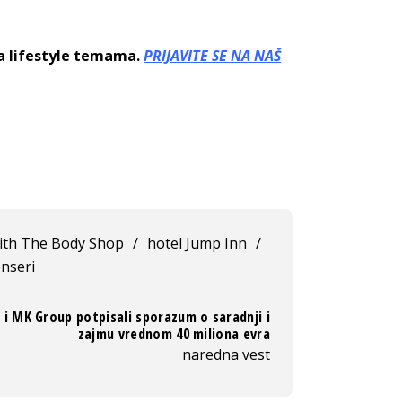
sa lifestyle temama.
PRIJAVITE SE NA NAŠ
ith The Body Shop
/
hotel Jump Inn
/
enseri
 i MK Group potpisali sporazum o saradnji i
zajmu vrednom 40 miliona evra
naredna vest