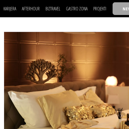
KARIJERA
AFTERHOUR
BIZTRAVEL
GASTRO ZONA
PROJEKTI
NE
POSAO
FILM I SCENA
NAJKOLEGA
LJUDI (HR)
KNJIGE
TASTY TALKS
POSAO
FILM I SCENA
NAJKOLEGA
JE
MOJ UGAO
AUTO SVET
30 ISPOD 30
LJUDI (HR)
KNJIGE
TASTY TALKS
USAVRŠAVANJE
STIL
BACK TO OFFICE/SCHOOL
JE
MOJ UGAO
AUTO SVET
30 ISPOD 30
KNOW-HOW
WELLBEING
BIZBENDOVI
USAVRŠAVANJE
STIL
BACK TO OFFICE/SCHOOL
BIZKOLEGIJUM
KNOW-HOW
WELLBEING
BIZBENDOVI
BMW BIZNIS LIGA
BIZKOLEGIJUM
BIZLIFE WEEK
BMW BIZNIS LIGA
IZJAVA GODINE
BIZLIFE WEEK
IZJAVA GODINE