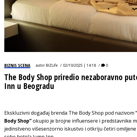
BIZNIS SCENA
autor
BIZLife
02/10/2025 | 14:18
0
The Body Shop priredio nezaboravno put
Inn u Beogradu
Ekskluzivni događaj brenda The Body Shop pod nazivom
Body Shop”
okupio je brojne influensere i predstavnike med
jedinstveno višesenzorno iskustvo i otkriju četiri omilje
sobe hotela Jump Inn.