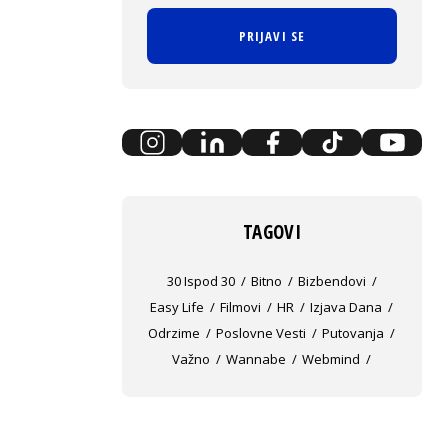
PRIJAVI SE
TAGOVI
30 Ispod 30
Bitno
Bizbendovi
Easy Life
Filmovi
HR
Izjava Dana
Odrzime
Poslovne Vesti
Putovanja
Važno
Wannabe
Webmind