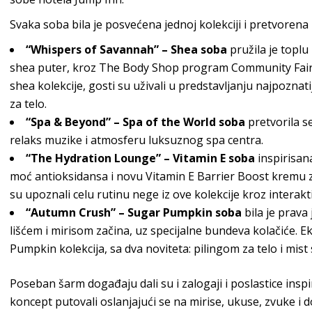
Svaka soba bila je posvećena jednoj kolekciji i pretvorena 
“Whispers of Savannah” – Shea soba
pružila je toplu
shea puter, kroz The Body Shop program Community Fair
shea kolekcije, gosti su uživali u predstavljanju najpozna
za telo.
“Spa & Beyond” – Spa of the World soba
pretvorila s
relaks muzike i atmosferu luksuznog spa centra.
“The Hydration Lounge” – Vitamin E soba
inspirisan
moć antioksidansa i novu Vitamin E Barrier Boost kremu za
su upoznali celu rutinu nege iz ove kolekcije kroz interak
“Autumn Crush” – Sugar Pumpkin soba
bila je prav
lišćem i mirisom začina, uz specijalne bundeva kolačiće. E
Pumpkin kolekcija, sa dva noviteta: pilingom za telo i mist
Poseban šarm događaju dali su i zalogaji i poslastice insp
koncept putovali oslanjajući se na mirise, ukuse, zvuke i d