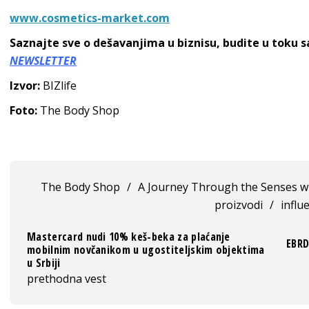
www.cosmetics-market.com
Saznajte sve o dešavanjima u biznisu, budite u toku 
NEWSLETTER
Izvor:
BIZlife
Foto:
The Body Shop
The Body Shop
/
A Journey Through the Senses w
proizvodi
/
influ
Mastercard nudi 10% keš-beka za plaćanje
EBRD
mobilnim novčanikom u ugostiteljskim objektima
u Srbiji
prethodna vest