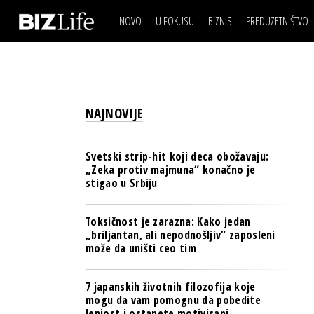
NOVO
U FOKUSU
BIZNIS
PREDUZETNIŠTVO
IZJAVA DANA
BIZNIS SCENA
VIDEO
REAL ESTATE
IZJAVA DANA
BIZNIS SCENA
BREND I KOMUNIKACI
VIDEO
REAL ESTATE
ESG & ENERGY
NAJNOVIJE
BREND I KOMUNIKACI
BANKE
ESG & ENERGY
OSIGURANJE
Svetski strip-hit koji deca obožavaju:
BANKE
„Zeka protiv majmuna“ konačno je
TECH I AI
stigao u Srbiju
OSIGURANJE
BIZNIS & SPORT
TECH I AI
Toksičnost je zarazna: Kako jedan
PULS REGIONA
„briljantan, ali nepodnošljiv“ zaposleni
BIZNIS & SPORT
može da uništi ceo tim
NOVO NA RAFU
PULS REGIONA
7 japanskih životnih filozofija koje
NOVO NA RAFU
mogu da vam pomognu da pobedite
lenjost i ostanete motivisani