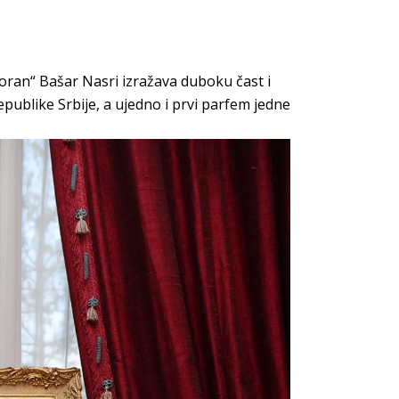
oran“ Bašar Nasri izražava duboku čast i
epublike Srbije, a ujedno i prvi parfem jedne