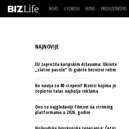
NOVO
U FOKUSU
BIZNIS
PREDUZETNIŠTVO
IZJAVA DANA
BIZNIS SCENA
VIDEO
REAL ESTATE
IZJAVA DANA
BIZNIS SCENA
BREND I KOMUNIKACI
VIDEO
REAL ESTATE
ESG & ENERGY
NAJNOVIJE
BREND I KOMUNIKACI
BANKE
ESG & ENERGY
OSIGURANJE
EU zapretila karipskim državama: Ukinite
BANKE
„zlatne pasoše“ ili gubite bezvizni režim
TECH I AI
OSIGURANJE
BIZNIS & SPORT
Ko navija za 40 stepeni? Biznisi kojima je
TECH I AI
toplotni talas najbolja reklama
PULS REGIONA
BIZNIS & SPORT
NOVO NA RAFU
Ovo su najgledaniji filmovi na striming
PULS REGIONA
platformama u 2026. godini
NOVO NA RAFU
Holivudska bioskopska renesansa: Četiri