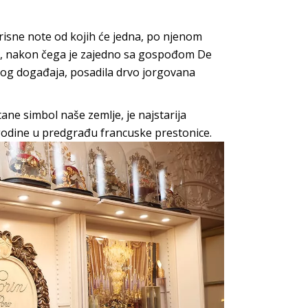
irisne note od kojih će jedna, po njenom
je, nakon čega je zajedno sa gospođom De
vog događaja, posadila drvo jorgovana
ne simbol naše zemlje, je najstarija
odine u predgrađu francuske prestonice.