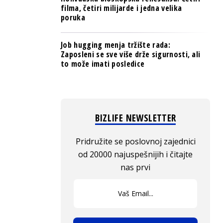
filma, četiri milijarde i jedna velika
poruka
Job hugging menja tržište rada:
Zaposleni se sve više drže sigurnosti, ali
to može imati posledice
BIZLIFE NEWSLETTER
Pridružite se poslovnoj zajednici
od 20000 najuspešnijih i čitajte
nas prvi