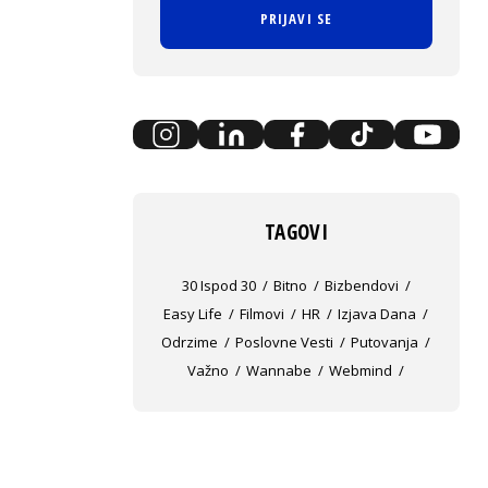
PRIJAVI SE
TAGOVI
30 Ispod 30
Bitno
Bizbendovi
Easy Life
Filmovi
HR
Izjava Dana
Odrzime
Poslovne Vesti
Putovanja
Važno
Wannabe
Webmind