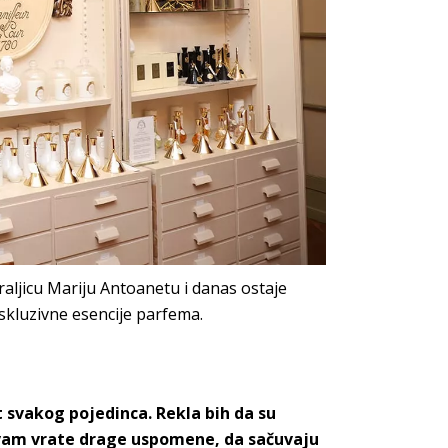
raljicu Mariju Antoanetu i danas ostaje
kskluzivne esencije parfema.
 svakog pojedinca. Rekla bih da su
 vam vrate drage uspomene, da sačuvaju