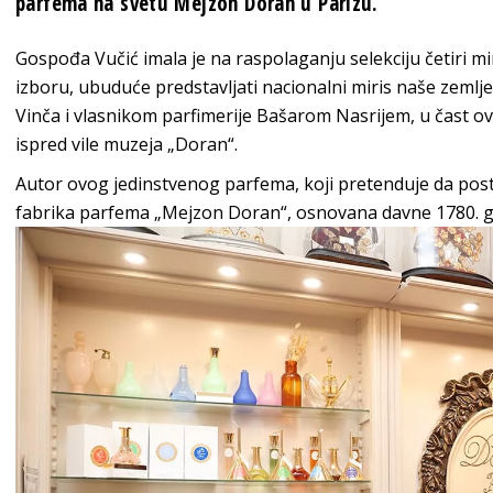
parfema na svetu Mejzon Doran u Parizu.
Gospođa Vučić imala je na raspolaganju selekciju četiri m
izboru, ubuduće predstavljati nacionalni miris naše zeml
Vinča i vlasnikom parfimerije Bašarom Nasrijem, u čast o
ispred vile muzeja „Doran“.
Autor ovog jedinstvenog parfema, koji pretenduje da posta
fabrika parfema „Mejzon Doran“, osnovana davne 1780. g