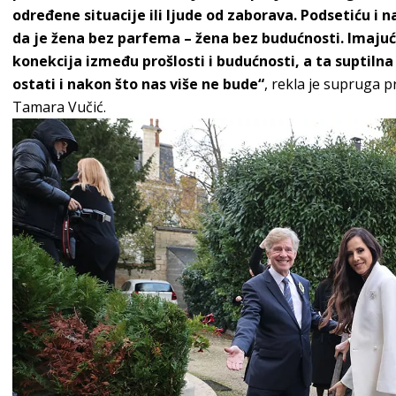
određene situacije ili ljude od zaborava. Podsetiću i n
da je žena bez parfema – žena bez budućnosti. Imajući
konekcija između prošlosti i budućnosti, a ta suptilna
ostati i nakon što nas više ne bude“
, rekla je supruga 
Tamara Vučić.