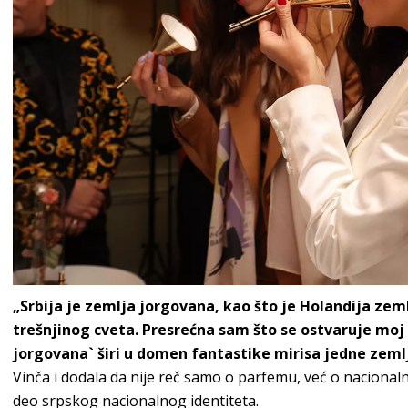
„Srbija je zemlja jorgovana, kao što je Holandija zemlj
trešnjinog cveta. Presrećna sam što se ostvaruje moj 
jorgovana` širi u domen fantastike mirisa jedne zeml
Vinča i dodala da nije reč samo o parfemu, već o nacional
deo srpskog nacionalnog identiteta.