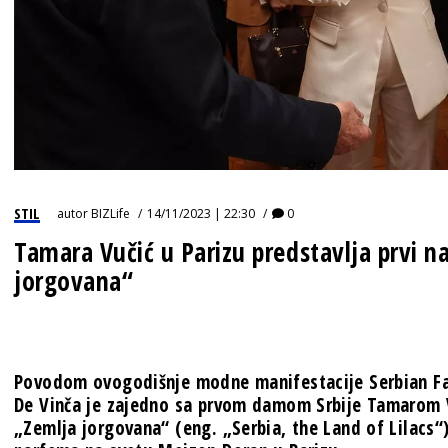
STIL
autor
BIZLife
14/11/2023 | 22:30
0
Tamara Vučić u Parizu predstavlja prvi n
jorgovana“
Povodom ovogodišnje modne manifestacije Serbian Fa
De Vinča je zajedno sa prvom damom Srbije Tamarom Vu
„Zemlja jorgovana“ (eng. „Serbia, the Land of Lilacs“), 