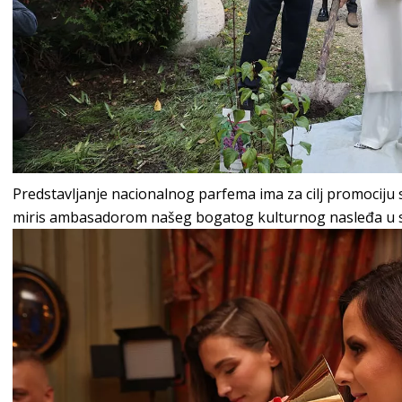
Predstavljanje nacionalnog parfema ima za cilj promociju sr
miris ambasadorom našeg bogatog kulturnog nasleđa u s