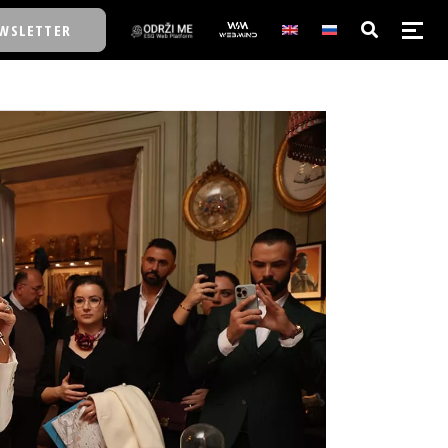
WSLETTER
E/SCHOOL
E/SCHOOL
A
A