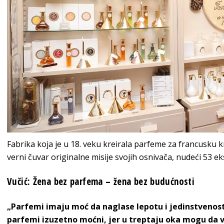
Fabrika koja je u 18. veku kreirala parfeme za francusku k
verni čuvar originalne misije svojih osnivača, nudeći 53 e
Vučić: Žena bez parfema – žena bez budućnosti
„Parfemi imaju moć da naglase lepotu i jedinstvenost
parfemi izuzetno moćni, jer u treptaju oka mogu da