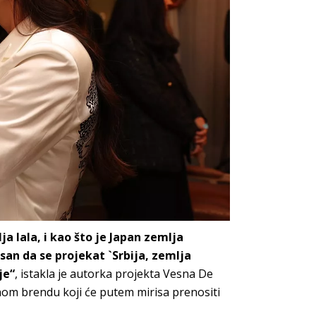
a lala, i kao što je Japan zemlja
san da se projekat `Srbija, zemlja
je“
, istakla je autorka projekta Vesna De
nom brendu koji će putem mirisa prenositi