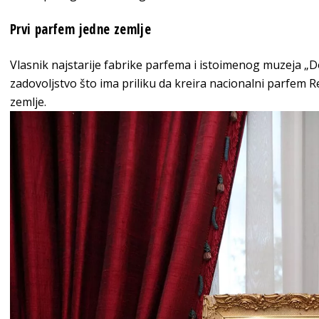
Prvi parfem jedne zemlje
Vlasnik najstarije fabrike parfema i istoimenog muzeja „D
zadovoljstvo što ima priliku da kreira nacionalni parfem R
zemlje.