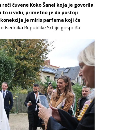
a reči čuvene Koko Šanel koja je govorila
 to u vidu, primetno je da postoji
 konekcija je miris parfema koji će
predsednika Republike Srbije gospođa