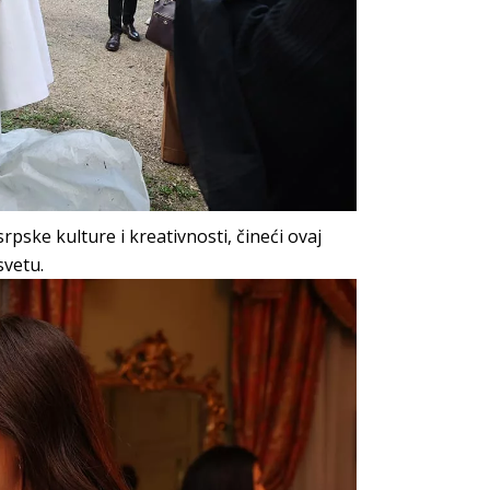
pske kulture i kreativnosti, čineći ovaj
vetu.