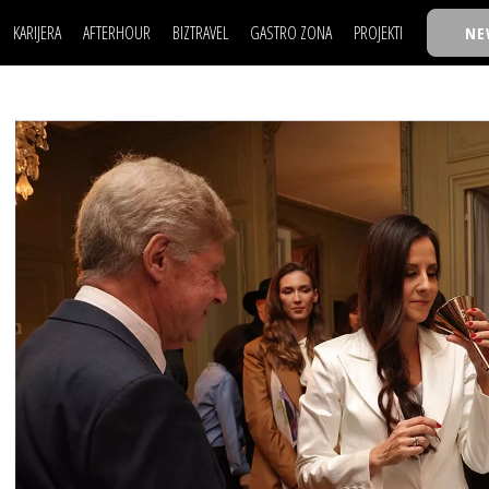
KARIJERA
AFTERHOUR
BIZTRAVEL
GASTRO ZONA
PROJEKTI
NE
POSAO
FILM I SCENA
NAJKOLEGA
LJUDI (HR)
KNJIGE
TASTY TALKS
POSAO
FILM I SCENA
NAJKOLEGA
JE
MOJ UGAO
AUTO SVET
30 ISPOD 30
LJUDI (HR)
KNJIGE
TASTY TALKS
USAVRŠAVANJE
STIL
BACK TO OFFIC
JE
MOJ UGAO
AUTO SVET
30 ISPOD 30
KNOW-HOW
WELLBEING
BIZBENDOVI
USAVRŠAVANJE
STIL
BACK TO OFFIC
BIZKOLEGIJUM
KNOW-HOW
WELLBEING
BIZBENDOVI
BMW BIZNIS LIG
BIZKOLEGIJUM
BIZLIFE WEEK
BMW BIZNIS LIG
IZJAVA GODINE
BIZLIFE WEEK
IZJAVA GODINE