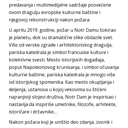
predavanja i multimedijalne sadržaje posvećene
ovom dragulju evropske kulturne baštine i
njegovoj rekonstrukciji nakon požara.
U aprilu 2019. godine, požar u Notr Damu šokirao
je planetu, dok su dramatične slike obilazile svet.
Više od verske zgrade i arhitektonskog dragulja,
pariska katedrala je simbol francuske kulture i
kolektivne svesti. Mesto istorijskih događaja,
poput Napoleonovog krunisanja, i simbol očuvanja
kulturne baštine, pariska katedrala je mnogo više
od istorijskog spomenika. Kao mesto okupljanja i
deljenja, ustanova u kojoj vekovima su štićeni
najranjiviji slojevi društva, Notr Dam je inspirisao i
nastavlja da inspiriše umetnike, filozofe, arhitekte,
istoričare i državnike…
Nakon požara koji je uništio deo zdanja, zvonik i