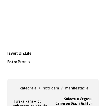
Izvor:
BIZLife
Foto:
Promo
katedrala
/
notr dam
/
manifestacije
Subota u Vegasu:
Turska kafa – od
Cameron Diaz i Ashton
sultanove palate, do