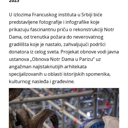
2025
U izlozima Francuskog instituta u Srbiji biće
predstavljene fotografije i infografike koje
prikazuju fascinantnu priču o rekonstrukciji Notr
Dama, od trenutka požara do neverovatnog
gradilišta koje je nastalo, zahvaljujući podršci
donatora iz celog sveta. Projekat obnove vodi javna
ustanova „Obnova Notr Dama u Parizu“ uz
angažman najistaknutijih arhitekata
specijalizovanih u oblasti istorijskih spomenika,
kulturnog nasleđa i građevine.