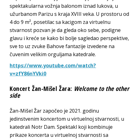
spektakularna vožnja balonom iznad lukova, u
užurbanom Parizu s kraja XVIII veka. U prostoru od
4 do 9 m², posetilac sa kacigom za virtuelnu
stvarnost pozvan je da gleda oko sebe, podigne
glavu i kreće se kako bi bolje sagledao perspektive,
sve to uz zvuke Bahove fantazije izvedene na
čuvenim velikim orguljama katedrale.
https://www.youtube.com/watch?
v=zfY86nYVki0
Koncert Žan-Mišel Žara:
Welcome to the other
side
Žan-Mišel Žar započeo je 2021. godinu
jedinstvenim koncertom u virtuelnoj stvarnosti, u
katedrali Notr Dam. Spektakl koji kombinuje
prikaze koncerta u virtuelnoj stvarnosti sa