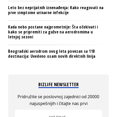
Leto bez neprijatnih iznenađenja: Kako reagovati na
prve simptome urinarne infekcije
Kada nebo postane najprometnije: Šta očekivati i
kako se pripremiti za gužve na aerodromima u
letnjoj sezoni
Beogradski aerodrom ovog leta povezan sa 118
destinacija: Uvedeno osam novih direktnih linija
BIZLIFE NEWSLETTER
Pridružite se poslovnoj zajednici od 20000
najuspešnijih i čitajte nas prvi