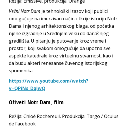
Režija: Emissive, produkcija: Orange
Večni Notr Dam
je tehnološki izazov koji publici
omogućuje na imerzivan način otkrije istoriju Notr
Dama i njenog arhitektonskog blaga, od početka
njene izgradnje u Srednjem veku do današnjeg
gradilišta. U pitanju je putovanje kroz vreme i
prostor, koji svakom omogućuje da upozna sve
aspekte katedrale kroz virtuelnu stvarnost, kao i
da budu akteri renesanse čuvenog istorijskog
spomenika.
https://www.youtube.com/watch?
v=QPiNs_DqIwQ
Oživeti Notr Dam, film
Režija: Chloé Rochereuil, Produkcija: Targo / Oculus
de Facebook