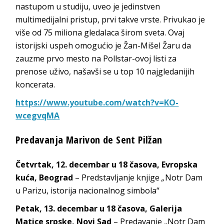
nastupom u studiju, uveo je jedinstven
multimedijalni pristup, prvi takve vrste. Privukao je
više od 75 miliona gledalaca širom sveta. Ovaj
istorijski uspeh omogućio je Žan-Mišel Žaru da
zauzme prvo mesto na Pollstar-ovoj listi za
prenose uživo, našavši se u top 10 najgledanijih
koncerata.
https://www.youtube.com/watch?v=KO-
wcegvqMA
Predavanja Marivon de Sent Pilžan
Četvrtak, 12. decembar u 18 časova, Evropska
kuća, Beograd
– Predstavljanje knjige
„
Notr Dam
u Parizu, istorija nacionalnog simbola“
Petak, 13. decembar u 18 časova, Galerija
Matice srpske, Novi Sad
– Predavanje „Notr Dam