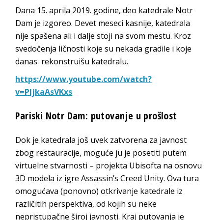
Dana 15. aprila 2019. godine, deo katedrale Notr
Dam je izgoreo. Devet meseci kasnije, katedrala
nije spašena ali i dalje stoji na svom mestu. Kroz
svedočenja ličnosti koje su nekada gradile i koje
danas rekonstruišu katedralu.
https://www.youtube.com/watch?
v=PljkaAsVKxs
Pariski Notr Dam: putovanje u prošlost
Dok je katedrala još uvek zatvorena za javnost
zbog restauracije, moguće ju je posetiti putem
virtuelne stvarnosti – projekta Ubisofta na osnovu
3D modela iz igre Assassin’s Creed Unity. Ova tura
omogućava (ponovno) otkrivanje katedrale iz
različitih perspektiva, od kojih su neke
nepristupačne široj javnosti. Kraj putovanja je