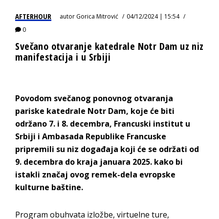
AFTERHOUR
autor
Gorica Mitrović
04/12/2024 | 15:54
0
Svečano otvaranje katedrale Notr Dam uz niz
manifestacija i u Srbiji
Povodom svečanog ponovnog otvaranja
pariske katedrale Notr Dam, koje će biti
održano 7. i 8. decembra, Francuski institut u
Srbiji i Ambasada Republike Francuske
pripremili su niz događaja koji će se održati od
9. decembra do kraja januara 2025. kako bi
istakli značaj ovog remek-dela evropske
kulturne baštine.
Program obuhvata izložbe, virtuelne ture,