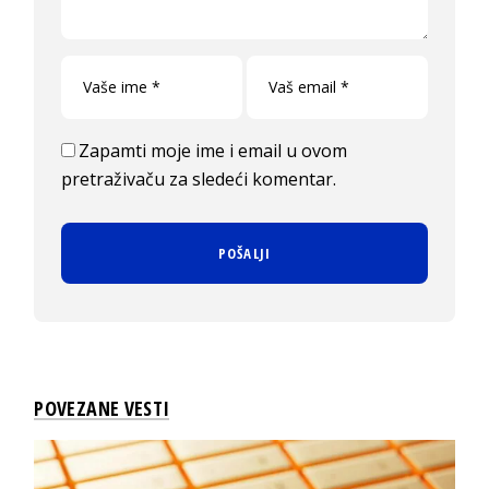
Zapamti moje ime i email u ovom
pretraživaču za sledeći komentar.
POVEZANE VESTI