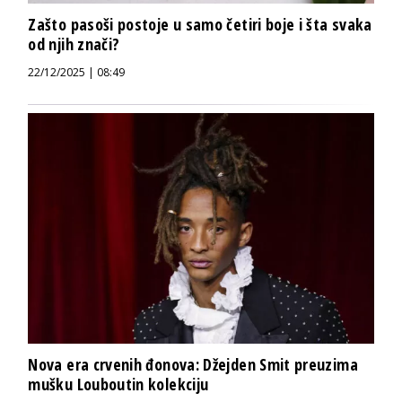
Zašto pasoši postoje u samo četiri boje i šta svaka
od njih znači?
22/12/2025 | 08:49
Nova era crvenih đonova: Džejden Smit preuzima
mušku Louboutin kolekciju