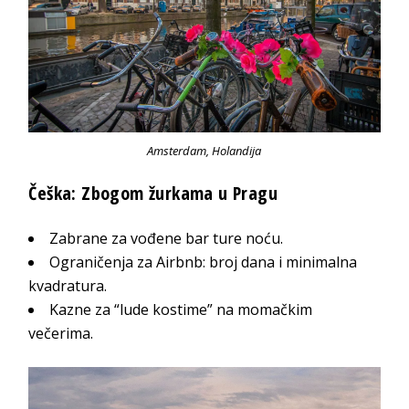
Amsterdam, Holandija
Češka: Zbogom žurkama u Pragu
Zabrane za vođene bar ture noću.
Ograničenja za Airbnb: broj dana i minimalna
kvadratura.
Kazne za “lude kostime” na momačkim
večerima.