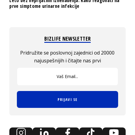
Leto bez neprijatnih iznenađenja: Kako reagovati na
prve simptome urinarne infekcije
BIZLIFE NEWSLETTER
Pridružite se poslovnoj zajednici od 20000
najuspešnijih i čitajte nas prvi
PRIJAVI SE