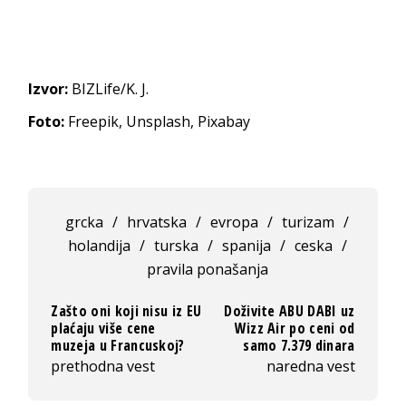
Izvor:
BIZLife/K. J.
Foto:
Freepik, Unsplash, Pixabay
grcka
/
hrvatska
/
evropa
/
turizam
/
holandija
/
turska
/
spanija
/
ceska
/
pravila ponašanja
Zašto oni koji nisu iz EU
Doživite ABU DABI uz
plaćaju više cene
Wizz Air po ceni od
muzeja u Francuskoj?
samo 7.379 dinara
prethodna vest
naredna vest