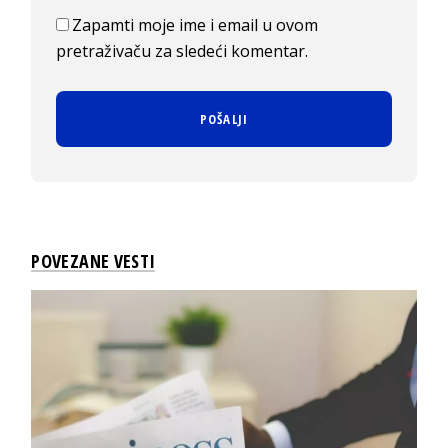
Zapamti moje ime i email u ovom
pretraživaču za sledeći komentar.
POVEZANE VESTI