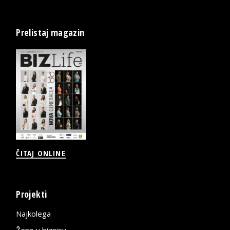
Prelistaj magazin
ČITAJ ONLINE
Projekti
Najkolega
Žene u biznisu