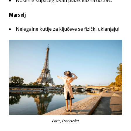
Nošenje kupaćeg izvan plaže: kazna do 38€.
Marselj
Nelegalne kutije za ključeve se fizički uklanjaju!
Pariz, Francuska