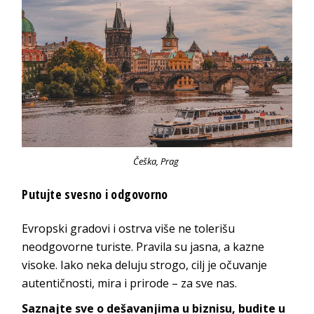
Češka, Prag
Putujte svesno i odgovorno
Evropski gradovi i ostrva više ne tolerišu
neodgovorne turiste. Pravila su jasna, a kazne
visoke. Iako neka deluju strogo, cilj je očuvanje
autentičnosti, mira i prirode – za sve nas.
Saznajte sve o dešavanjima u biznisu, budite u