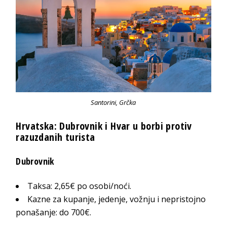
Santorini, Grčka
Hrvatska: Dubrovnik i Hvar u borbi protiv
razuzdanih turista
Dubrovnik
Taksa: 2,65€ po osobi/noći.
Kazne za kupanje, jedenje, vožnju i nepristojno
ponašanje: do 700€.