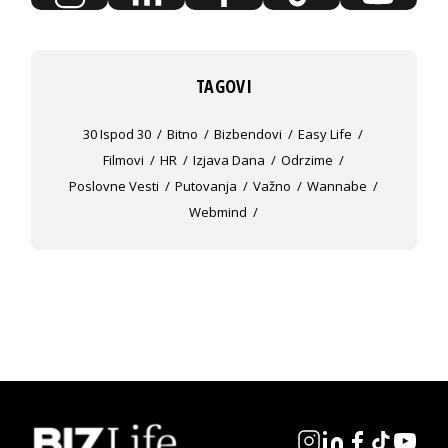
TAGOVI
30 Ispod 30
Bitno
Bizbendovi
Easy Life
Filmovi
HR
Izjava Dana
Odrzime
Poslovne Vesti
Putovanja
Važno
Wannabe
Webmind