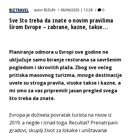
BIZTRAVEL
autor
BIZLife
06/06/2025 | 13:28
0
Sve što treba da znate o novim pravilima
širom Evrope – zabrane, kazne, takse…
Planiranje odmora u Evropi ove godine ne
uključuje samo biranje restorana sa savršenim
pogledom i skrovitih plaža. Zbog sve većeg
pritiska masovnog turizma, mnoge destinacije
uvele su stroga pravila, visoke takse i kazne, a
mi smo za vas pripremili jasan pregled svega
što treba da znate.
Evropa je doživela povratak turista na nivoe iz
2019. a negde i iznad toga. Rezultat? Prenatrpani
gradovi, skuplji život za lokalce i uništavanje