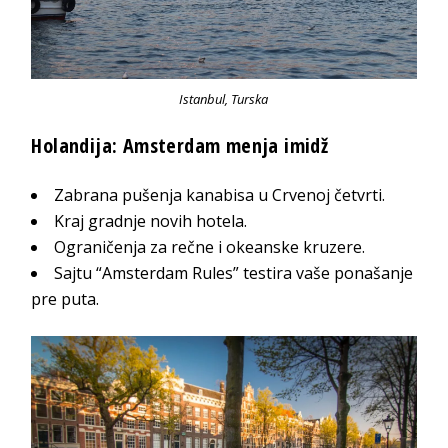
Istanbul, Turska
Holandija: Amsterdam menja imidž
Zabrana pušenja kanabisa u Crvenoj četvrti.
Kraj gradnje novih hotela.
Ograničenja za rečne i okeanske kruzere.
Sajtu “Amsterdam Rules” testira vaše ponašanje
pre puta.