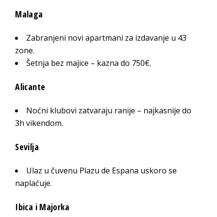
Malaga
Zabranjeni novi apartmani za izdavanje u 43
zone.
Šetnja bez majice – kazna do 750€.
Alicante
Noćni klubovi zatvaraju ranije – najkasnije do
3h vikendom.
Sevilja
Ulaz u čuvenu Plazu de Espana uskoro se
naplaćuje.
Ibica i Majorka