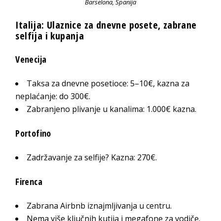
Barselona, Španija
Italija: Ulaznice za dnevne posete, zabrane
selfija i kupanja
Venecija
Taksa za dnevne posetioce: 5–10€, kazna za
neplaćanje: do 300€.
Zabranjeno plivanje u kanalima: 1.000€ kazna.
Portofino
Zadržavanje za selfije? Kazna: 270€.
Firenca
Zabrana Airbnb iznajmljivanja u centru.
Nema više ključnih kutija i megafone za vodiče.