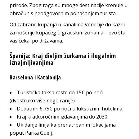
prirode. Zbog toga su mnoge destinacije krenule u
obračun s neodgovornim ponašanjem turista.
Od zabrane kupanja u kanalima Venecije do kazni
za nošenje kupaćeg u gradskim zonama – evo šta
vas čeka, po državama.
Španija: Kraj divljim žurkama i ilegalnim
iznajmljivanjima
Barselona i Katalonija
Turistička taksa raste do 15€ po noći
(dvostruko više nego ranije).
Dodatnih 6,75€ po noći u luksuznim hotelima.
Kraj kratkoročnim izdavanjima do 2030.
Ukidanje linija ka prenatrpanim lokacijama
poput Parka Guelj.