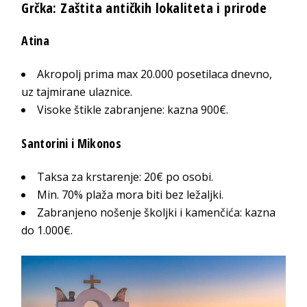
Grčka: Zaštita antičkih lokaliteta i prirode
Atina
Akropolj prima max 20.000 posetilaca dnevno,
uz tajmirane ulaznice.
Visoke štikle zabranjene: kazna 900€.
Santorini i Mikonos
Taksa za krstarenje: 20€ po osobi.
Min. 70% plaža mora biti bez ležaljki.
Zabranjeno nošenje školjki i kamenčića: kazna
do 1.000€.