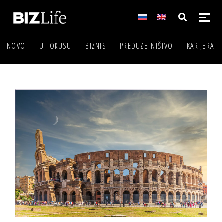
NOVO
U FOKUSU
BIZNIS
PREDUZETNIŠTVO
KARIJERA