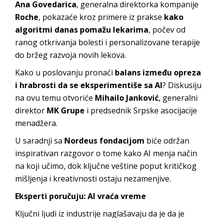
Ana Govedarica
, generalna direktorka kompanije
Roche
, pokazaće kroz primere iz prakse
kako
algoritmi danas pomažu lekarima
, počev od
ranog otkrivanja bolesti i personalizovane terapije
do bržeg razvoja novih lekova.
Kako u poslovanju pronaći
balans između opreza
i hrabrosti da se eksperimentiše sa AI
? Diskusiju
na ovu temu otvoriće
Mihailo Janković
, generalni
direktor
MK Grupe
i predsednik Srpske asocijacije
menadžera.
U saradnji sa
Nordeus fondacijom
biće održan
inspirativan razgovor o tome kako AI menja način
na koji učimo, dok ključne veštine poput kritičkog
mišljenja i kreativnosti ostaju nezamenjive.
Eksperti poručuju: AI vraća vreme
Ključni ljudi iz industrije naglašavaju da je da je