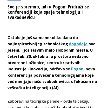
Sve je spremno, uđi u Pogon: Pridruži se
konferenciji koja spaja tehnologiju i
svakodnevicu
Ostalo je još samo nekoliko dana do
najinspirativnijeg tehnološkog
događaja
ove
jeseni, i još sasvim malo slobodnih mesta. U
četvrtak, 30. oktobra, u prostoru nedavno
otvorene Ložionice, centru kreativnih
industrija i inovacija, održava se
Pogon
, nova
konferencija posvećena tehnologijama koje
već menjaju našu svakodnevicu, s fokusom na
veštačku inteligenciju (AI).
Zaboravi na teorijske panele – ovde te čekaju
razgovori koji otvaraju oči, konkretni primeri iz