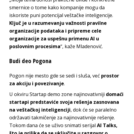
smernice o tome kako kompanije mogu da
iskoriste puni potencijal veštačke inteligencije.
Ključ je u razumevanju važnosti pravilne
organizacije podataka i pripreme cele
organizacije za uspešnu primenu AI u
poslovnim procesima
“, kaže Mladenović.
Budi deo Pogona
Pogon nije mesto gde se sedi i sluša, već
prostor
za akciju i povezivanje
.
U okviru Startap demo zone najinovativniji
domaći
startapi predstaviće svoja rešenja zasnovana
na veštačkoj inteligenciji
, dok će se paralelno
održavati takmičenje za najinovativnije rešenje.
Tokom dana će se uživo snimati serijal
AI Talks,
što je prilika da se uključite u razgovor o