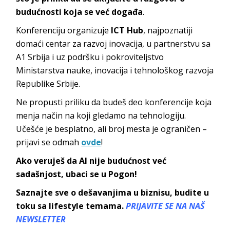
budućnosti koja se već događa
.
Konferenciju organizuje
ICT Hub
, najpoznatiji
domaći centar za razvoj inovacija, u partnerstvu sa
A1 Srbija i uz podršku i pokroviteljstvo
Ministarstva nauke, inovacija i tehnološkog razvoja
Republike Srbije.
Ne propusti priliku da budeš deo konferencije koja
menja način na koji gledamo na tehnologiju.
Učešće je besplatno, ali broj mesta je ograničen –
prijavi se odmah
ovde
!
Ako veruješ da AI nije budućnost već
sadašnjost, ubaci se u Pogon!
Saznajte sve o dešavanjima u biznisu, budite u
toku sa lifestyle temama.
PRIJAVITE SE NA NAŠ
NEWSLETTER