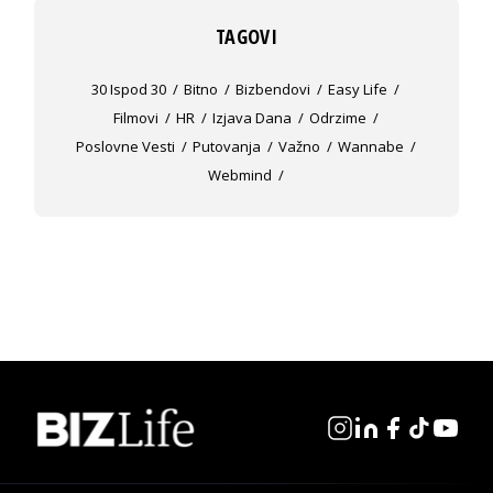
TAGOVI
30 Ispod 30
Bitno
Bizbendovi
Easy Life
Filmovi
HR
Izjava Dana
Odrzime
Poslovne Vesti
Putovanja
Važno
Wannabe
Webmind