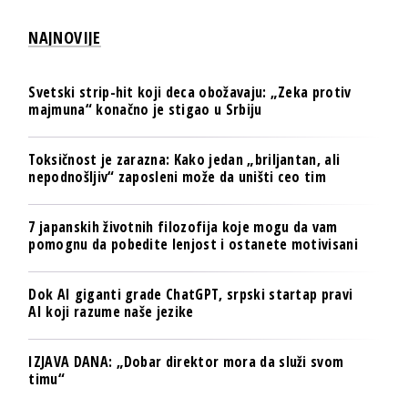
NAJNOVIJE
Svetski strip-hit koji deca obožavaju: „Zeka protiv
majmuna“ konačno je stigao u Srbiju
Toksičnost je zarazna: Kako jedan „briljantan, ali
nepodnošljiv“ zaposleni može da uništi ceo tim
7 japanskih životnih filozofija koje mogu da vam
pomognu da pobedite lenjost i ostanete motivisani
Dok AI giganti grade ChatGPT, srpski startap pravi
AI koji razume naše jezike
IZJAVA DANA: „Dobar direktor mora da služi svom
timu“