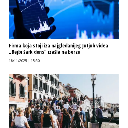
Firma koja stoji iza najgledanijeg Jutjub videa
„Bejbi šark dens“ izašla na berzu
18/11/2025 | 15:30