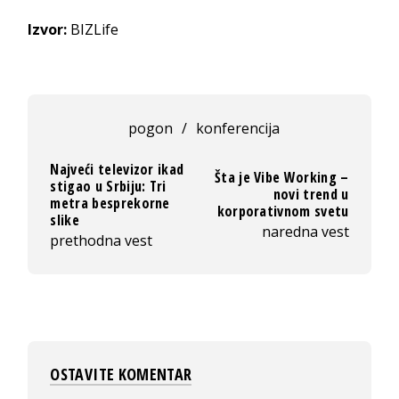
Izvor:
BIZLife
pogon
/
konferencija
Najveći televizor ikad
Šta je Vibe Working –
stigao u Srbiju: Tri
novi trend u
metra besprekorne
korporativnom svetu
slike
naredna vest
prethodna vest
OSTAVITE KOMENTAR