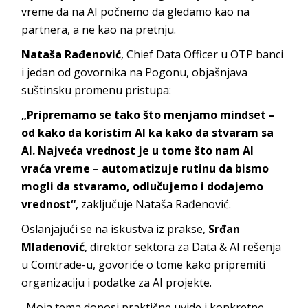
vreme da na AI počnemo da gledamo kao na
partnera, a ne kao na pretnju.
Nataša Rađenović
, Chief Data Officer u OTP banci
i jedan od govornika na Pogonu, objašnjava
suštinsku promenu pristupa:
„Pripremamo se tako što menjamo mindset –
od kako da koristim AI ka kako da stvaram sa
AI. Najveća vrednost je u tome što nam AI
vraća vreme – automatizuje rutinu da bismo
mogli da stvaramo, odlučujemo i dodajemo
vrednost“
, zaključuje Nataša Rađenović.
Oslanjajući se na iskustva iz prakse,
Srđan
Mladenović
, direktor sektora za Data & AI rešenja
u Comtrade-u, govoriće o tome kako pripremiti
organizaciju i podatke za AI projekte.
„Moja tema donosi praktične uvide i konkretne