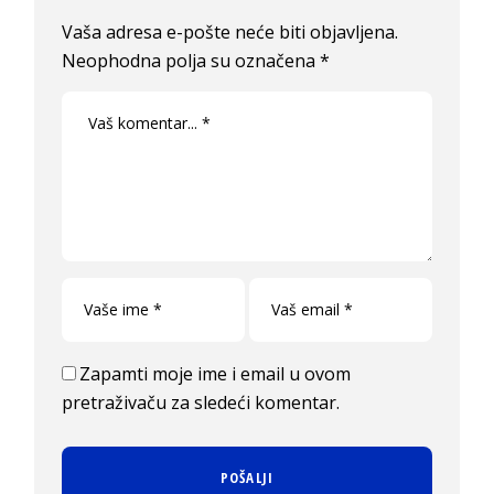
Vaša adresa e-pošte neće biti objavljena.
Neophodna polja su označena
*
Zapamti moje ime i email u ovom
pretraživaču za sledeći komentar.