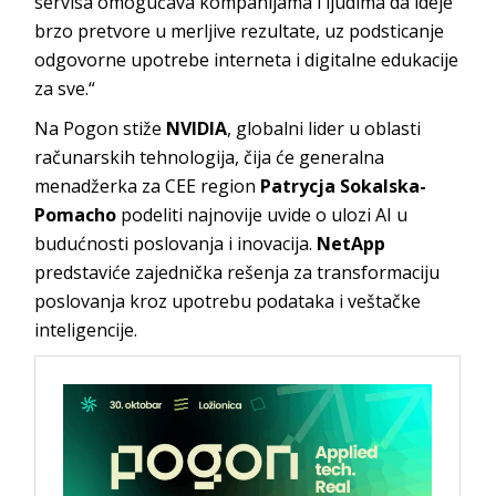
servisa omogućava kompanijama i ljudima da ideje
brzo pretvore u merljive rezultate, uz podsticanje
odgovorne upotrebe interneta i digitalne edukacije
za sve.“
Na Pogon stiže
NVIDIA
, globalni lider u oblasti
računarskih tehnologija, čija će generalna
menadžerka za CEE region
Patrycja Sokalska-
Pomacho
podeliti najnovije uvide o ulozi AI u
budućnosti poslovanja i inovacija.
NetApp
predstaviće zajednička rešenja za transformaciju
poslovanja kroz upotrebu podataka i veštačke
inteligencije.