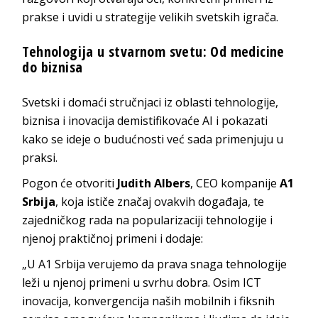
prakse i uvidi u strategije velikih svetskih igrača.
Tehnologija u stvarnom svetu: Od medicine
do biznisa
Svetski i domaći stručnjaci iz oblasti tehnologije,
biznisa i inovacija demistifikovaće AI i pokazati
kako se ideje o budućnosti već sada primenjuju u
praksi.
Pogon će otvoriti
Judith Albers
, CEO kompanije
A1
Srbija
, koja ističe značaj ovakvih događaja, te
zajedničkog rada na popularizaciji tehnologije i
njenoj praktičnoj primeni i dodaje:
„U A1 Srbija verujemo da prava snaga tehnologije
leži u njenoj primeni u svrhu dobra. Osim ICT
inovacija, konvergencija naših mobilnih i fiksnih