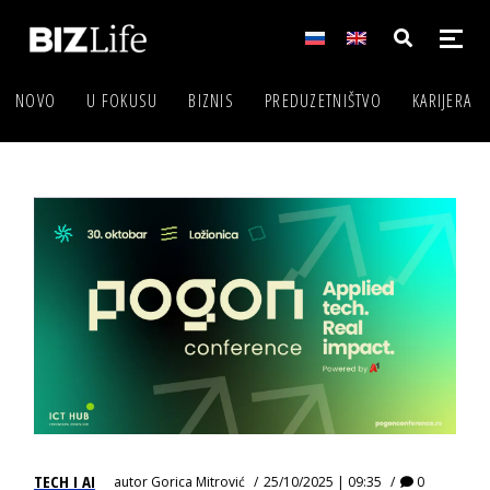
NOVO
U FOKUSU
BIZNIS
PREDUZETNIŠTVO
KARIJERA
TECH I AI
autor
Gorica Mitrović
25/10/2025 | 09:35
0