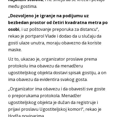
među gostima.
„Dozvoljeno je igranje na podijumu uz
bezbedan prostor od četiri kvadratna metra po
osobi
, i uz poštovanje preporuka za distancu“,
rekao je portparol Vlade i dodao da u slučaju da
gosti ulaze unutra, moraju obavezno da koriste
maske.
Uz to, ukazao je, organizator proslave prema
protokolu ima obavezu da menadžeru
ugostiteljskog objekta dostavi spisak gostiju, a on
ima obavezu da evidentira svakog gosta.
„Organizator ima obavezu i da obavesti sve goste
o preporukama protokola. Menadžer
ugostiteljskog objekta je dužan da registruje i
prijavi proslavu Ugostiteljskoj komori“, rekao je
Hodža novinarima.