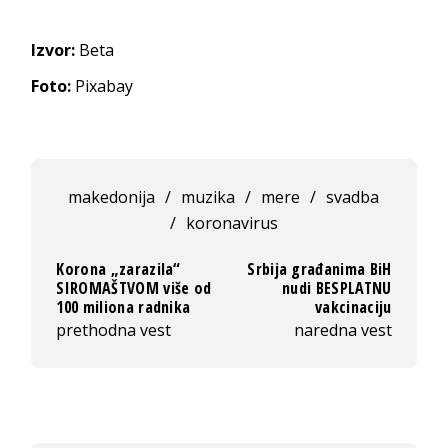
Izvor:
Beta
Foto:
Pixabay
makedonija
/
muzika
/
mere
/
svadba
/
koronavirus
Korona „zarazila“
Srbija građanima BiH
SIROMAŠTVOM više od
nudi BESPLATNU
100 miliona radnika
vakcinaciju
prethodna vest
naredna vest