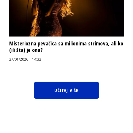
Misteriozna pevačica sa milionima strimova, ali ko
(ili šta) je ona?
27/01/2026 | 14:32
UČITAJ VIŠE