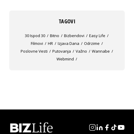
TAGOVI
30 Ispod 30
Bitno
Bizbendovi
Easy Life
Filmovi
HR
Izjava Dana
Odrzime
Poslovne Vesti
Putovanja
Važno
Wannabe
Webmind