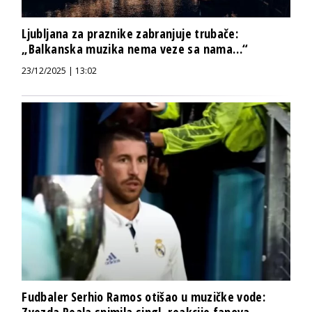
Ljubljana za praznike zabranjuje trubače:
„Balkanska muzika nema veze sa nama…“
23/12/2025 | 13:02
Fudbaler Serhio Ramos otišao u muzičke vode: