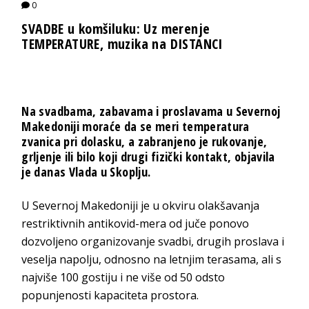
0
SVADBE u komšiluku: Uz merenje
TEMPERATURE, muzika na DISTANCI
Na svadbama, zabavama i proslavama u Severnoj
Makedoniji moraće da se meri temperatura
zvanica pri dolasku, a zabranjeno je rukovanje,
grljenje ili bilo koji drugi fizički kontakt, objavila
je danas Vlada u Skoplju.
U Severnoj Makedoniji je u okviru olakšavanja
restriktivnih antikovid-mera od juče ponovo
dozvoljeno organizovanje svadbi, drugih proslava i
veselja napolju, odnosno na letnjim terasama, ali s
najviše 100 gostiju i ne više od 50 odsto
popunjenosti kapaciteta prostora.