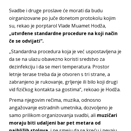
Svadbe i druge proslave će morati da budu
oirganizovane po juče donetom protokolu kojim
su, rekao je porptarol Vlade Muamet Hodža,
„utvrđene standardne procedure na koji način
če se odvijati“.
„Standardna procedura koja je već uspostavljena je
da se na ulazu obavezno koristi sredstvo za
dezinfekciju i da se meri temperatura. Prostor
letnje terase treba da je otvoren s tri strane, a
zabranjeno je rukovanje, grljenje ili bilo koji drugi
vid fizičkog kontakta sa gostima“, rekoao je Hodža.
Prema njegovim rečima, muzika, odnosno
angažovanje estradnih umetnika, dozvoljeno je
samo prilikom organizovanja svadbi, ali
muzičari
moraju biti udaljeni bar pet metara od
najbližih stolova
, i ne smeju da se kreću i pevaju