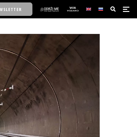
WSLETTER
E/SCHOOL
E/SCHOOL
A
A