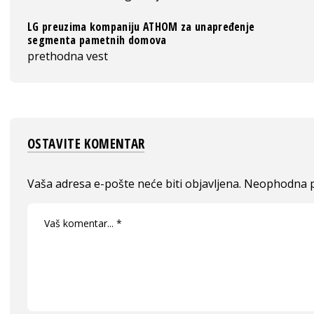
LG preuzima kompaniju ATHOM za unapređenje
segmenta pametnih domova
prethodna vest
OSTAVITE KOMENTAR
Vaša adresa e-pošte neće biti objavljena.
Neophodna p