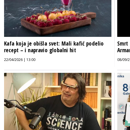
Kafa koja je obišla svet: Mali kafić podelio
Smrt 
recept – i napravio globalni hit
Arma
22/04/2026 | 13:00
08/09/2