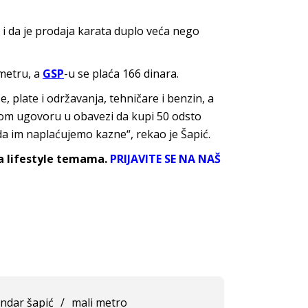
a i da je prodaja karata duplo veća nego
ometru, a
GSP
-u se plaća 166 dinara.
 plate i održavanja, tehničare i benzin, a
vom ugovoru u obavezi da kupi 50 odsto
da im naplaćujemo kazne“, rekao je Šapić.
sa lifestyle temama.
PRIJAVITE SE NA NAŠ
ndar šapić
/
mali metro