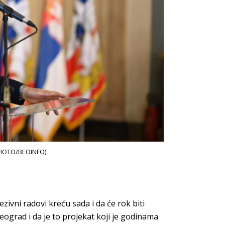
PHOTO/BEOINFO)
ivni radovi kreću sada i da će rok biti
eograd i da je to projekat koji je godinama