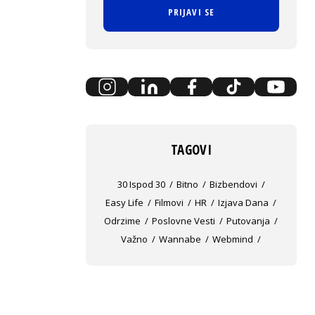
PRIJAVI SE
TAGOVI
30 Ispod 30
Bitno
Bizbendovi
Easy Life
Filmovi
HR
Izjava Dana
Odrzime
Poslovne Vesti
Putovanja
Važno
Wannabe
Webmind