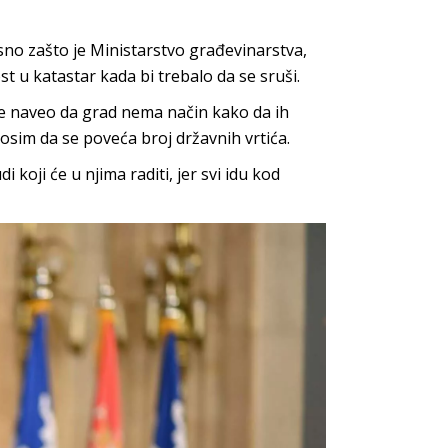
no zašto je Ministarstvo građevinarstva,
t u katastar kada bi trebalo da se sruši.
je naveo da grad nema način kako da ih
osim da se poveća broj državnih vrtića.
i koji će u njima raditi, jer svi idu kod