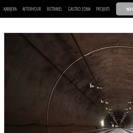
KARIJERA
AFTERHOUR
BIZTRAVEL
GASTRO ZONA
PROJEKTI
NE
POSAO
FILM I SCENA
NAJKOLEGA
LJUDI (HR)
KNJIGE
TASTY TALKS
POSAO
FILM I SCENA
NAJKOLEGA
JE
MOJ UGAO
AUTO SVET
30 ISPOD 30
LJUDI (HR)
KNJIGE
TASTY TALKS
USAVRŠAVANJE
STIL
BACK TO OFFIC
JE
MOJ UGAO
AUTO SVET
30 ISPOD 30
KNOW-HOW
WELLBEING
BIZBENDOVI
USAVRŠAVANJE
STIL
BACK TO OFFIC
BIZKOLEGIJUM
KNOW-HOW
WELLBEING
BIZBENDOVI
BMW BIZNIS LIG
BIZKOLEGIJUM
BIZLIFE WEEK
BMW BIZNIS LIG
IZJAVA GODINE
BIZLIFE WEEK
IZJAVA GODINE