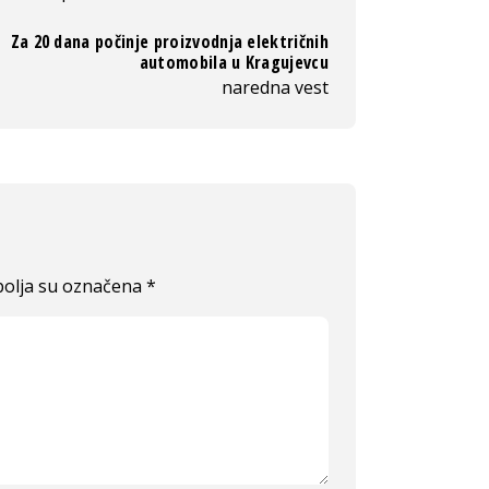
Za 20 dana počinje proizvodnja električnih
automobila u Kragujevcu
naredna vest
olja su označena
*