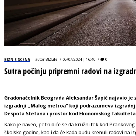
BIZNIS SCENA
autor
BIZLife
05/07/2024 | 16:40
0
Sutra počinju pripremni radovi na izgrad
Gradonačelnik Beograda Aleksandar Šapić najavio je 
izgradnji ,,Malog metroa“ koji podrazumeva izgradnju
Despota Stefana i prostor kod Ekonomskog fakulteta
Kako je naveo, potrudiće se da kružni tok kod Brankovo
školske godine, kao i da će kada budu krenuli radovi na izg