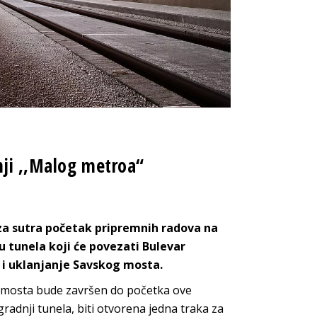
nji ,,Malog metroa“
za sutra početak pripremnih radova na
 tunela koji će povezati Bulevar
 i uklanjanje Savskog mosta.
g mosta bude završen do početka ove
radnji tunela, biti otvorena jedna traka za