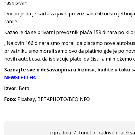
raspisivan.
Dodao je da je karta za javni prevoz sada 60 odsto jeftinij
ranije.
Kazao je da se privatni prevoznik plaća 159 dinara po kil
,,Na ovih 166 dinara smo morali da plaćamo nove autobuse,
privatniku smo morali samo ovo da platimo gde je po no
novih autobusa, da isplaćuje plate, da čisti, a mi možemo 
Saznajte sve o dešavanjima u biznisu, budite u toku 
NEWSLETTER
.
Izvor:
Beta
Foto:
Pixabay, BETAPHOTO/BEOINFO
izgradnja
/
tunel
/
radovi
/
aleksa