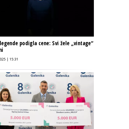
legende podigla cene: Svi žele „vintage“
ni
025 | 15:31