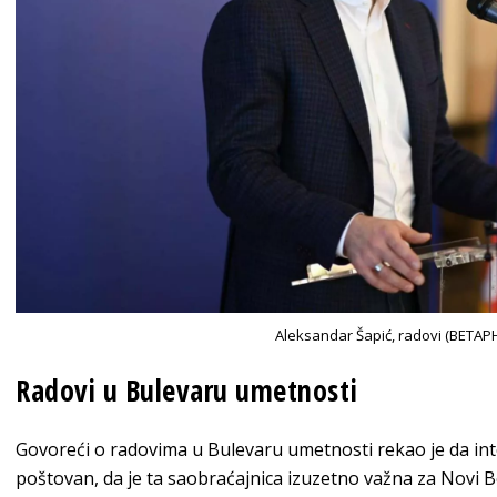
Aleksandar Šapić, radovi (BETA
Radovi u Bulevaru umetnosti
Govoreći o radovima u Bulevaru umetnosti rekao je da intez
poštovan, da je ta saobraćajnica izuzetno važna za Novi B