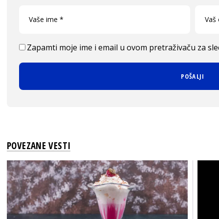
Zapamti moje ime i email u ovom pretraživaču za sl
POVEZANE VESTI