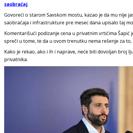
saobraćaj
.
Govoreći o starom Savskom mostu, kazao je da mu nije jas
saobraćaja i infrastrukture pre mesec dana upisalo taj mos
Komentarišući podizanje cena u privatnim vrtićima Šapić 
spreči u tome, te da u ovom trenutku nema rešenje za to, 
Kako je rekao, ako i ih i naprave, neće biti dovoljan broj ljud
privatnika.