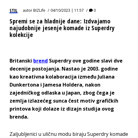
STIL
autor
BIZLife
04/10/2023 | 11:57
0
Spremi se za hladnije dane: Izdvajamo
najudobnije jesenje komade iz Superdry
kolekcije
Britanski
brend
Superdry ove godine slavi dve
decenije postojanja. Nastao je 2003. godine
kao kreativna kolaboracija između Juliana
Dunkertona i Jamesa Holdera, nakon
zajedničkog odlaska u Japan, zbog čega je
zemlja izlazećeg sunca čest motiv grafičkih
printova koji dolaze iz dizajn studija ovog
brenda.
Zaljubljenici u uličnu modu biraju Superdry komade