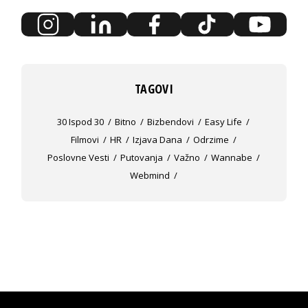
TAGOVI
30 Ispod 30
Bitno
Bizbendovi
Easy Life
Filmovi
HR
Izjava Dana
Odrzime
Poslovne Vesti
Putovanja
Važno
Wannabe
Webmind