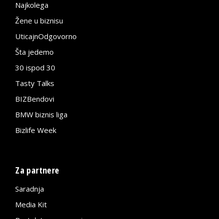
Najkolega
Žene u biznisu
UticajnOdgovorno
Šta jedemo
30 ispod 30
Tasty Talks
BIZBendovi
BMW biznis liga
Bizlife Week
Za partnere
Saradnja
Media Kit