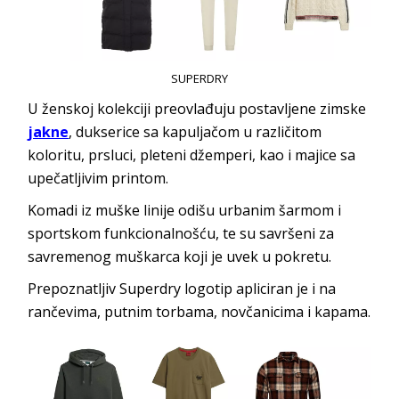
SUPERDRY
U ženskoj kolekciji preovlađuju postavljene zimske
jakne
, dukserice sa kapuljačom u različitom
koloritu, prsluci, pleteni džemperi, kao i majice sa
upečatljivim printom.
Komadi iz muške linije odišu urbanim šarmom i
sportskom funkcionalnošću, te su savršeni za
savremenog muškarca koji je uvek u pokretu.
Prepoznatljiv Superdry logotip apliciran je i na
rančevima, putnim torbama, novčanicima i kapama.