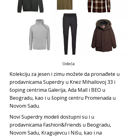
Odeća
Kolekciju za jesen i zimu možete da pronađete u
prodavnicama Superdry u Knez Mihailovoj 33 i
šoping centrima Galerija, Ada Mall i BEO u
Beogradu, kao i u šoping centru Promenada u
Novom Sadu.
Novi Superdry modeli dostupni su i u
prodavnicama Fashion&Friends u Beogradu,
Novom Sadu, Kragujevcu i Nišu, kao i na