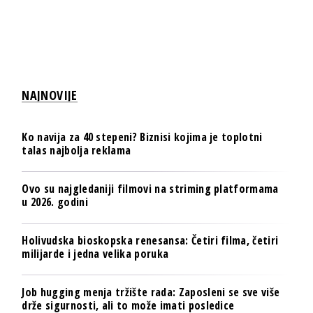
NAJNOVIJE
Ko navija za 40 stepeni? Biznisi kojima je toplotni
talas najbolja reklama
Ovo su najgledaniji filmovi na striming platformama
u 2026. godini
Holivudska bioskopska renesansa: Četiri filma, četiri
milijarde i jedna velika poruka
Job hugging menja tržište rada: Zaposleni se sve više
drže sigurnosti, ali to može imati posledice