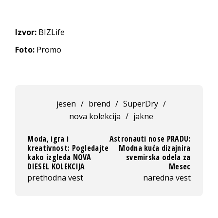
Izvor:
BIZLife
Foto:
Promo
jesen
/
brend
/
SuperDry
/
nova kolekcija
/
jakne
Moda, igra i
Astronauti nose PRADU:
kreativnost: Pogledajte
Modna kuća dizajnira
kako izgleda NOVA
svemirska odela za
DIESEL KOLEKCIJA
Mesec
prethodna vest
naredna vest