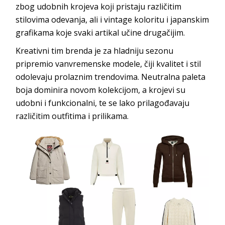
zbog udobnih krojeva koji pristaju različitim
stilovima odevanja, ali i vintage koloritu i japanskim
grafikama koje svaki artikal učine drugačijim.
Kreativni tim brenda je za hladniju sezonu
pripremio vanvremenske modele, čiji kvalitet i stil
odolevaju prolaznim trendovima. Neutralna paleta
boja dominira novom kolekcijom, a krojevi su
udobni i funkcionalni, te se lako prilagođavaju
različitim outfitima i prilikama.