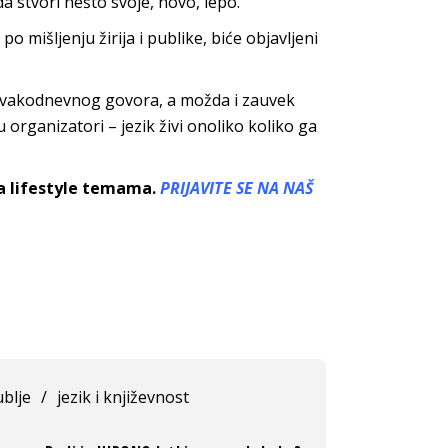
a stvori nešto svoje, novo, lepo.
 po mišljenju žirija i publike, biće objavljeni
 svakodnevnog govora, a možda i zauvek
 organizatori – jezik živi onoliko koliko ga
sa lifestyle temama.
PRIJAVITE SE NA NAŠ
ublje
/
jezik i književnost