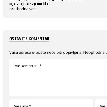
nije onaj na koji mislite
prethodna vest
OSTAVITE KOMENTAR
Vaša adresa e-pošte neće biti objavljena.
Neophodna p