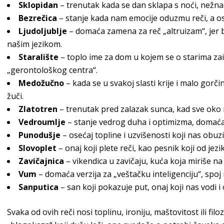
Sklopidan
– trenutak kada se dan sklapa s noći, nežna
Bezrečica
– stanje kada nam emocije oduzmu reči, a o
Ljudoljublje
– domaća zamena za reč „altruizam“, jer b
našim jezikom.
Staralište
– toplo ime za dom u kojem se o starima zai
„gerontološkog centra“.
Medožučno
– kada se u svakoj slasti krije i malo gorč
žuči.
Zlatotren
– trenutak pred zalazak sunca, kad sve oko n
Vedroumlje
– stanje vedrog duha i optimizma, domaća 
Punodušje
– osećaj topline i uzvišenosti koji nas obu
Slovoplet
– onaj koji plete reči, kao pesnik koji od jez
Zavičajnica
– vikendica u zavičaju, kuća koja miriše na 
Vum
– domaća verzija za „veštačku inteligenciju“, spoj 
Sanputica
– san koji pokazuje put, onaj koji nas vodi i 
Svaka od ovih reči nosi toplinu, ironiju, maštovitost ili fi