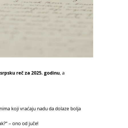
srpsku reč za 2025. godinu
, a
ima koji vraćaju nadu da dolaze bolja
k?“ – ono od juče!