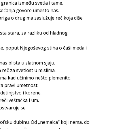
 granica između svetla i tame.
sećanja govore umesto nas.
riga o drugima zaslužuje reč koja diše
sta stara, za razliku od hladnog
ine, poput Njegoševog stiha o čaši meda i
as blista u zlatnom sjaju.
reč za svetlost u mislima.
zima kad učinimo nešto plemenito.
ika pravi umetnost.
detinjstvo i korene.
reči veštačka i um.
ostvaruje se.
lozofsku dubinu. Od „nemalca“ koji nema, do