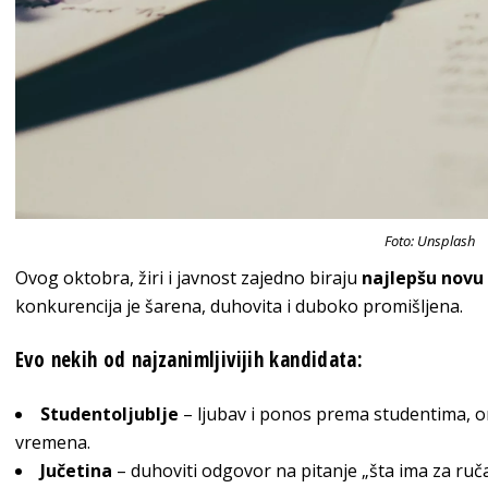
Foto: Unsplash
Ovog oktobra, žiri i javnost zajedno biraju
najlepšu novu 
konkurencija je šarena, duhovita i duboko promišljena.
Evo nekih od najzanimljivijih kandidata:
Studentoljublje
– ljubav i ponos prema studentima, on
vremena.
Jučetina
– duhoviti odgovor na pitanje „šta ima za ruča