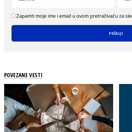
Zapamti moje ime i email u ovom pretraživaču za sl
POVEZANE VESTI