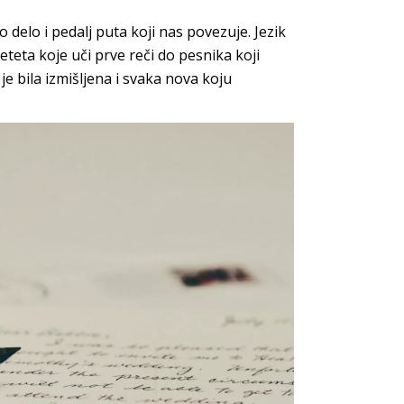
 delo i pedalj puta koji nas povezuje. Jezik
eta koje uči prve reči do pesnika koji
e bila izmišljena i svaka nova koju