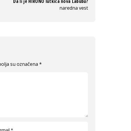
Da li je HIRONO lutkica nova Labubu?
naredna vest
olja su označena
*