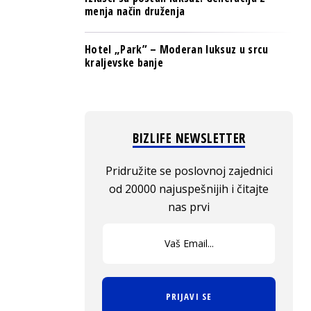
menja način druženja
Hotel „Park” – Moderan luksuz u srcu
kraljevske banje
BIZLIFE NEWSLETTER
Pridružite se poslovnoj zajednici
od 20000 najuspešnijih i čitajte
nas prvi
PRIJAVI SE