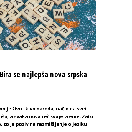
Bira se najlepša nova srpska
n je živo tkivo naroda, način da svet
šu, a svaka nova reč svoje vreme. Zato
e, to je poziv na razmišljanje o jeziku