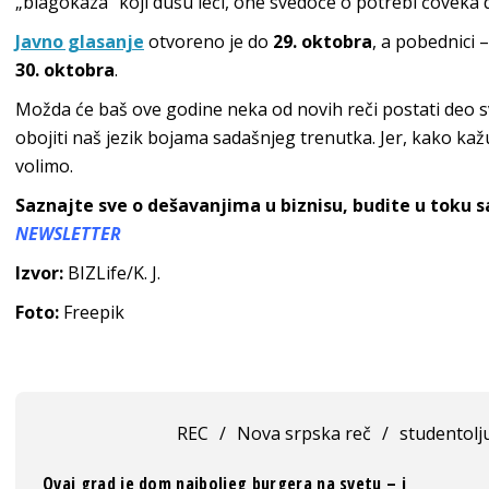
„blagokaza“ koji dušu leči, one svedoče o potrebi čoveka d
Javno glasanje
otvoreno je do
29. oktobra
, a pobednici –
30. oktobra
.
Možda će baš ove godine neka od novih reči postati deo
obojiti naš jezik bojama sadašnjeg trenutka. Jer, kako kažu
volimo.
Saznajte sve o dešavanjima u biznisu, budite u toku 
NEWSLETTER
Izvor:
BIZLife/K. J.
Foto:
Freepik
REC
/
Nova srpska reč
/
studentolj
Ovaj grad je dom najboljeg burgera na svetu – i