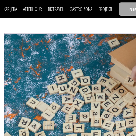
KARIJERA
AFTERHOUR
BIZTRAVEL
GASTRO ZONA
PROJEKTI
NE
POSAO
FILM I SCENA
NAJKOLEGA
LJUDI (HR)
KNJIGE
TASTY TALKS
POSAO
FILM I SCENA
NAJKOLEGA
JE
MOJ UGAO
AUTO SVET
30 ISPOD 30
LJUDI (HR)
KNJIGE
TASTY TALKS
USAVRŠAVANJE
STIL
BACK TO OFFIC
JE
MOJ UGAO
AUTO SVET
30 ISPOD 30
KNOW-HOW
WELLBEING
BIZBENDOVI
USAVRŠAVANJE
STIL
BACK TO OFFIC
BIZKOLEGIJUM
KNOW-HOW
WELLBEING
BIZBENDOVI
BMW BIZNIS LIG
BIZKOLEGIJUM
BIZLIFE WEEK
BMW BIZNIS LIG
IZJAVA GODINE
BIZLIFE WEEK
IZJAVA GODINE