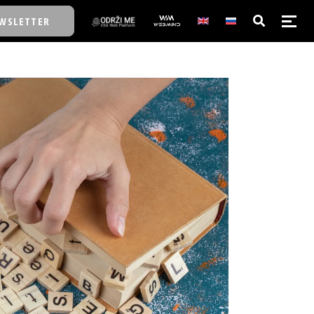
WSLETTER
E/SCHOOL
E/SCHOOL
A
A