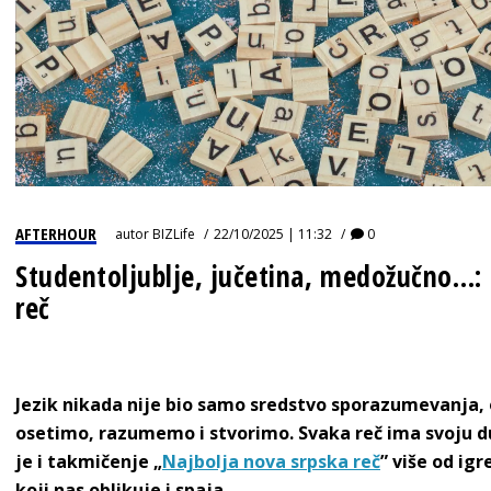
AFTERHOUR
autor
BIZLife
22/10/2025 | 11:32
0
Studentoljublje, jučetina, medožučno…: 
reč
Jezik nikada nije bio samo sredstvo sporazumevanja, o
osetimo, razumemo i stvorimo. Svaka reč ima svoju du
je i takmičenje „
Najbolja nova srpska reč
” više od igr
koji nas oblikuje i spaja.