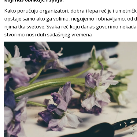
Kako poručuju organizatori, dobra i lepa reč je i umetničko
opstaje samo ako ga volimo, negujemo i obnavljamo, od det
njima tka svetove. Svaka reč koju danas govorimo nekada j
stvorimo nosi duh sadašnjeg vremena.